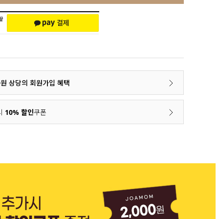
00원 상당의 회원가입 혜택
시
10% 할인
쿠폰