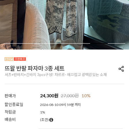
뜨왈 반팔 파자마 3종 세트
셔츠+반바지+긴바지 3pcs구성! 차르르- 매끄럽고 광택감있는 소재
24,300
원
27,000
원
10%
판매가
할인종료일
2026-08-10 09시 59분 까지
적립금
1%
배송비
(조건)