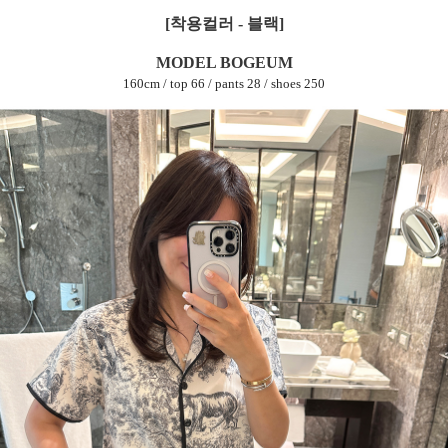
[착용컬러 - 블랙]
MODEL BOGEUM
160cm / top 66 / pants 28 / shoes 250