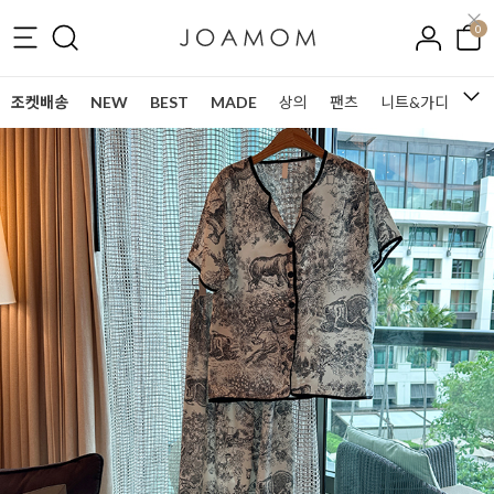
0
조켓배송
NEW
BEST
MADE
상의
팬츠
니트&가디건