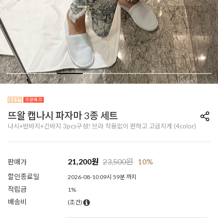
뜨왈 캡나시 파자마 3종 세트
나시+반바지+긴바지 3pcs구성! 브라 착용없이 편하고 고급지게 (4color)
21,200
원
23,500
원
10%
판매가
할인종료일
2026-08-10 09시 59분 까지
적립금
1%
배송비
(조건)