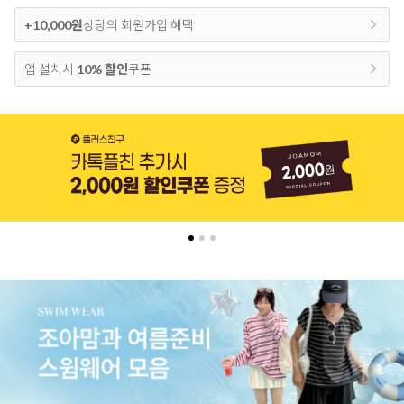
+10,000원
상당의 회원가입 혜택
앱 설치시
10% 할인
쿠폰