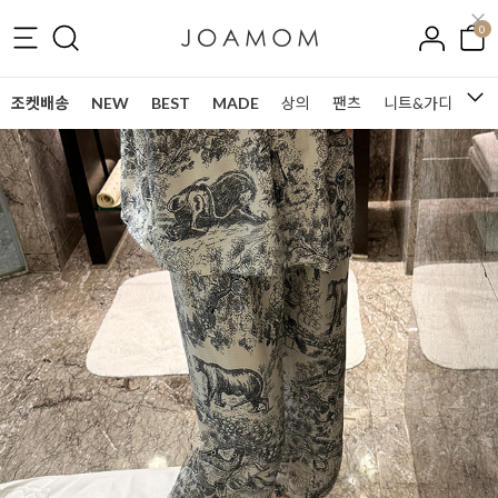
0
조켓배송
NEW
BEST
MADE
상의
팬츠
니트&가디건