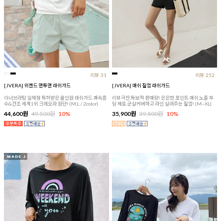
리뷰:31
리뷰:252
[JVERA] 위켄드 맨투맨 래쉬가드
[JVERA] 매쉬 짚업 래쉬가드
이너브라탑 일체형 특허받은 올인원 래쉬가드 쾌속흡
리뷰극찬,독보적 판매량! 은은한 포인트 매쉬,노출 부
수&건조 세계1위 크레오라 원단! (M,L / 2color)
담 제로 군살커버하고 라인 살려주는 짚업! (M~XL)
44,600원
49,500원
10%
35,900원
39,800원
10%