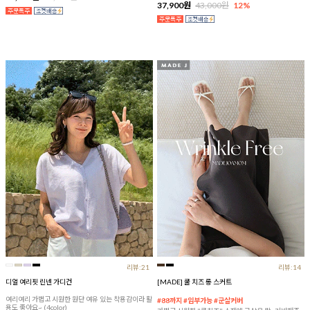
37,900원
43,000원
12%
리뷰:21
리뷰:14
디얼 여리핏 린넨 가디건
[MADE] 쿨 치즈 롱 스커트
여리여리 가볍고 시원한 원단 여유 있는 착용감이라 활
#88까지 #임부가능 #군살커버
용도 좋아요~ (4color)