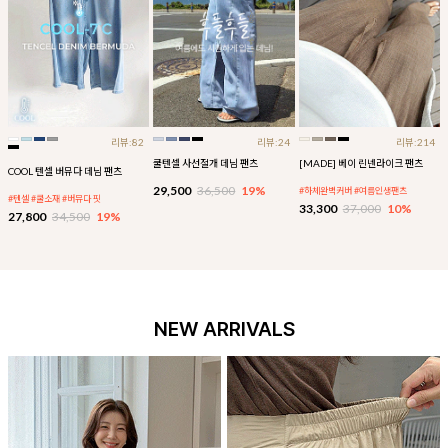
리뷰:82
리뷰:24
리뷰:214
쿨텐셀 사선절개 데님 팬츠
[MADE] 베이 린넨라이크 팬츠
COOL 텐셀 버뮤다 데님 팬츠
29,500
36,500
19%
#하체완벽커버 #여름인생팬츠
#텐셀 #쿨소재 #버뮤다 핏
33,300
37,000
10%
27,800
34,500
19%
NEW ARRIVALS