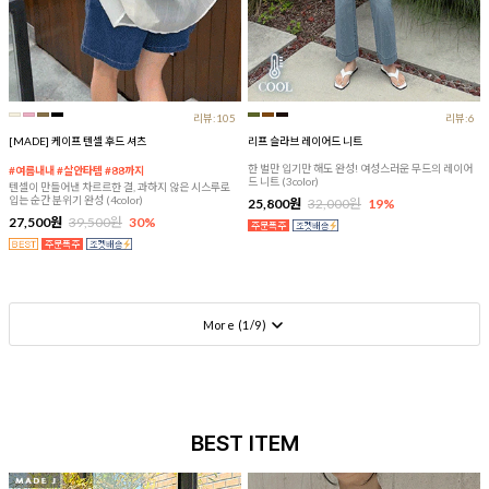
리뷰:105
리뷰:6
[MADE] 케이프 텐셀 후드 셔츠
리프 슬라브 레이어드 니트
한 벌만 입기만 해도 완성! 여성스러운 무드의 레이어
#여름내내 #살안타템 #88까지
드 니트 (3color)
텐셀이 만들어낸 차르르한 결, 과하지 않은 시스루로
입는 순간 분위기 완성 (4color)
25,800원
32,000원
19%
27,500원
39,500원
30%
More (
1
/
9
)
BEST ITEM