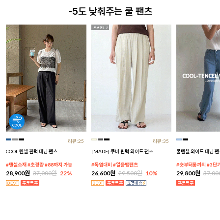
-5도 낮춰주는 쿨 팬츠
리뷰:25
리뷰:35
COOL 텐셀 핀턱 데님 팬츠
[MADE] 쿠바 핀턱 와이드 팬츠
쿨텐셀 와이드 데님 팬
#텐셀소재 #초경량 #88까지 가능
#폭염대비 #얼음땡팬츠
#숏부터롱까지 #3단
28,900원
37,000원
22%
26,600원
29,500원
10%
29,800원
37,0