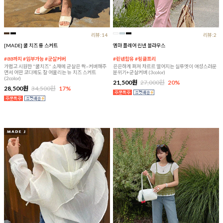
리뷰:14
리뷰:2
[MADE] 쿨 치즈 롱 스커트
엠마 플레어 린넨 블라우스
#88까지 #임부가능 #군살커버
#린넨함유 #링클프리
가볍고 시원한 "쿨치즈" 소재에 군살은 싹~커버해주
은은하게 퍼져 차르르 떨어지는 실루엣이 여성스러운
면서 어떤 코디에도 잘 어울리는 뉴 치즈 스커트
분위기+군살커버 (3color)
(2color)
21,500원
27,000원
20%
28,500원
34,500원
17%