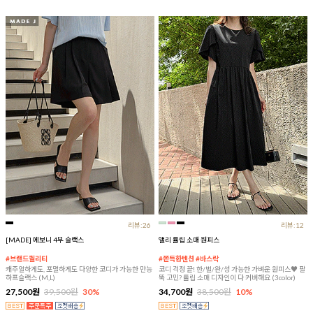
리뷰:26
리뷰:12
[MADE] 에보니 4부 슬랙스
앨리 튤립 소매 원피스
#브랜드퀄리티
#쫀득한텐션 #바스락
캐주얼하게도, 포멀하게도 다양한 코디가 가능한 만능
코디 걱정 끝! 한/벌/완/성 가능한 가벼운 원피스♥ 팔
하프슬랙스 (M,L)
뚝 고민? 튤립 소매 디자인이 다 커버해요 (3color)
27,500원
39,500원
30%
34,700원
38,500원
10%