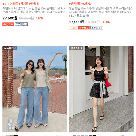
#1+1이벤트 #사계절 #반팔티
#냉감원단 #2타입
작년보다 더 업그레이드 된 원단으로 돌아왔어요★ 시
냉감 원단으로 피부에 닿을때 시원하고 부드러운 텍스
즌리스하게 꼭 필요한 아이템인 기본 티셔츠 (6color)
쳐! 지금부터 한여름까지 이너 필수 아이템 (3color /
M,L / 끈,민소매)
27,600원
33,600원
18%
17,000원
18,800원
10%