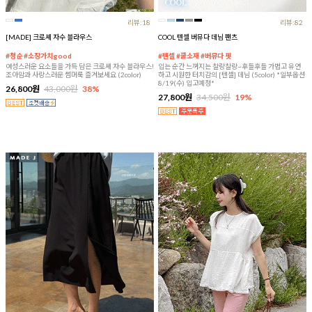
리뷰:18
리뷰:82
[MADE] 크로셰 자수 블라우스
COOL 텐셀 버뮤다 데님 팬츠
#청순 #소장가치good
#텐셀 #쿨소재 #버뮤다 핏
여성스러운 요소들을 가득 담은 크로셰 자수 블라우스!
입는 순간 느껴지는 찰랑찰랑~후들후들 가볍고 유연
조아맘과 사랑스러운 썸머룩 즐겨보세요 (2color)
하고 시원한 터치감의 [텐셀] 데님 (5color) *일부옵션
8/19(수) 입고예정*
26,800원
43,000원
38%
27,800원
34,500원
19%