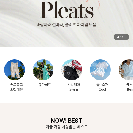
5
/
15
바로출고
휴가룩🌴
스윔웨어
쿨~소재
바스
조켓배송
Swim
Cool
Ite
NOW! BEST
지금 가장 사랑받는 베스트