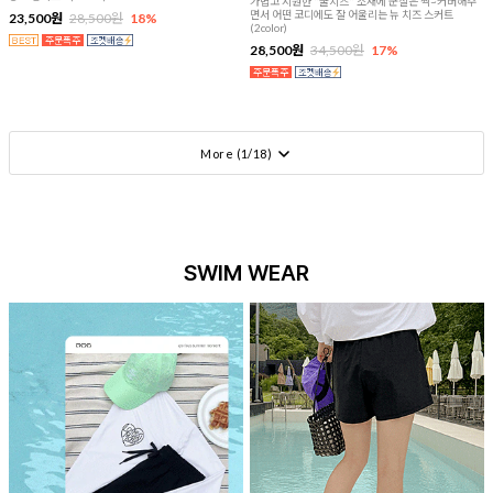
가볍고 시원한 "쿨치즈" 소재에 군살은 싹~커버해주
면서 어떤 코디에도 잘 어울리는 뉴 치즈 스커트
23,500원
28,500원
18%
(2color)
28,500원
34,500원
17%
More (
1
/
18
)
SWIM WEAR