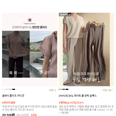
리뷰:2
리뷰:387
클래시 플리츠 가디건
[MADE] 논노 라이트 쿨 핀턱 슬랙스
#프리미엄핏
#썸머논노 #구김ZERO
지금 우리가 입고 싶은 분위기만 담아 고급스럽게 즐길
입는 순간 편하고, 거울로 봤을 때는 길고 깔끔한 핏! 조
수 있는 플리츠 가디건 (4color)
아맘 대표 슬랙스의 여름 버전 출시★ (3color / S~XL
/ 기본,롱)
39,500원
48,000원
18%