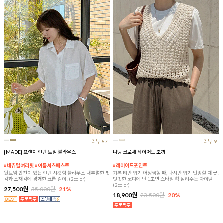
리뷰:87
리뷰:9
[MADE] 프렌치 린넨 트임 블라우스
니팅 크로셰 레이어드 조끼
#네츄럴여리핏 #여름셔츠베스트
#레이어드포인트
뒷트임 반전이 있는 린넨 셔켓형 블라우스 내추럴한 핏
기본 티만 입기 어정쩡할 때, 나시만 입기 민망할 때 굿!
감과 소재감에 경쾌한 크롭 길이! (2color)
밋밋한 코디에 단 1초면 스타일 확 살려주는 아이템
(2color)
27,500원
35,000원
21%
18,900원
23,500원
20%