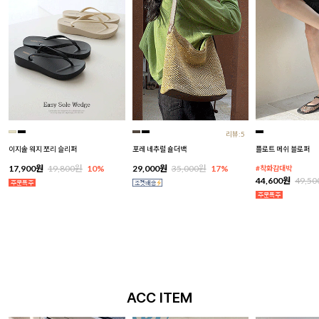
리뷰:5
이지솔 웨지 쪼리 슬리퍼
포레 네추럴 숄더백
플로트 메쉬 블로퍼
17,900원
19,800원
10%
29,000원
35,000원
17%
#착화감대박
44,600원
49,5
ACC ITEM