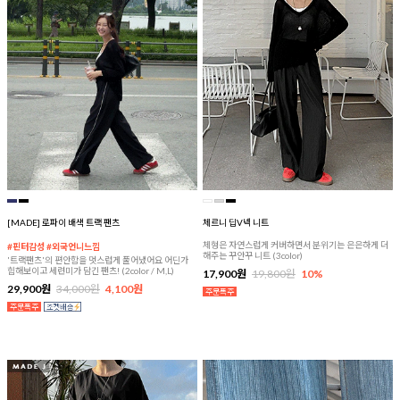
[MADE] 로파이 배색 트랙 팬츠
체르니 딥V넥 니트
체형은 자연스럽게 커버하면서 분위기는 은은하게 더
#핀터감성 #외국언니느낌
해주는 꾸안꾸 니트 (3color)
'트랙팬츠'의 편안함을 멋스럽게 풀어냈어요 어딘가
힙해보이고 세련미가 담긴 팬츠! (2color / M,L)
17,900원
19,800원
10%
29,900원
34,000원
4,100원