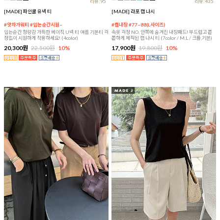
리뷰:95
리뷰:435
[MADE] 파인쿨 유넥 티
[MADE] 라포 캡 나시
#앗차가워티 #입는순간시원~
#캡내장 #77~88(L사이즈)
입는순간 청량감 가득한 베이직 U넥 티 여름 기본티 걱
속옷 걱정 NO, 안쪽에 숨겨진 내장패드! 부드럽고 쫀
정없이 시원하게 착용하세요! (4color)
쫀하게 제작된 캡 나시 티 (7color / M,L / 크롭,기본)
20,300원
22,500원
10%
17,900원
19,800원
10%