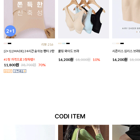
리뷰:216
[2+1] [MADE] 24시간 숨쉬는 팬티 2탄
쿨링 와이드 브라
시즌리스 심리스 브라
16,200원
18,000원
10%
16,200원
18,0
#2장 가격으로 3장득템!!
11,800원
38,700원
70%
CODI ITEM