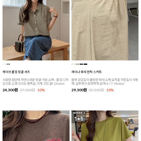
메이브 롤업 링클 셔츠
레이나 와샤 핀턱 스커트
시원한 원단에 자연스러운 링클 가공 소재~ 롤업 디자
몸에 감김없이 쿨링한 와샤 소재 요척을 아낌없이 사용
인으로 신경 쓰이는 팔뚝살, 이제 고민 끝! (2color)
해, 실루엣이 또렷하게 살아나~♡ (4color)
24,300원
27,000원
10%
29,300원
32,500원
10%