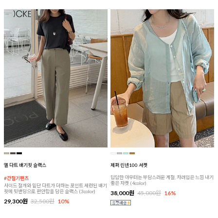
엘 다트 배기핏 슬랙스
제퍼 린넨100 셔켓
답답한 아우터는 부담스러운 계절, 차려입은 느낌 내기
#간절기팬츠
좋은 자켓 (4color)
사이드 절개와 밑단 다트가 더하는 포인트 세련된 배기
핏에 뒷밴딩으로 편안함을 담은 슬랙스 (3color)
38,000원
45,000원
16%
29,300원
32,500원
10%