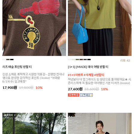
리뷰:43
리츠 태슬 프린팅 반팔 티
[1+1] [MADE] 데이 어텀 반팔 티
린넨 소재로 쾌적하고 시원한 착용감~ 선명한 전사나
#1+1이벤트 #사계절 #반팔티
염으로 완성한 감각적인 포인트 (3color) *브라운
작년보다 더 업그레이드 된 원단으로 돌아왔어요★ 시
8/19(수) 입고예정*
즌리스하게 꼭 필요한 아이템인 기본 티셔츠 (6color)
17,900원
19,800원
10%
27,600원
33,600원
18%