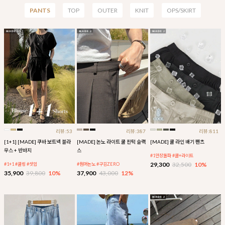
PANTS
TOP
OUTER
KNIT
OPS/SKIRT
리뷰:53
리뷰:387
리뷰:811
[1+1] [MADE] 쿠바 보트넥 블라
[MADE] 논노 라이트 쿨 핀턱 슬랙
[MADE] 쿨 라인 배기 팬츠
우스 + 반바지
스
#1만장돌파 #쿨+라이트
29,300
32,500
10%
#1+1 #쿨링 #셋업
#썸머논노 #구김ZERO
35,900
39,800
10%
37,900
43,000
12%