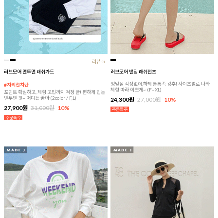
리뷰:5
러브모어 맨투맨 래쉬가드
러브모어 밴딩 래쉬팬츠
엉밑살 걱정없이,하체 통통족 강추! 사이즈별로 나와
#자외선차단
체형 따라 이쁘게~ (F~XL)
포인트 확실하고, 체형 고민까지 걱정 끝! 편하게 입는
맨투맨 핏~ 어디든 좋아 (2color / F,L)
24,300원
27,000원
10%
27,900원
31,000원
10%