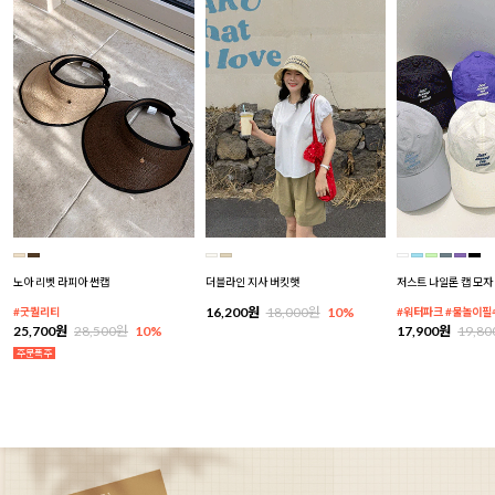
노아 리벳 라피아 썬캡
더블라인 지사 버킷햇
저스트 나일론 캡 모자
16,200원
18,000원
10%
#굿퀄리티
#워터파크 #물놀이필
25,700원
28,500원
10%
17,900원
19,8