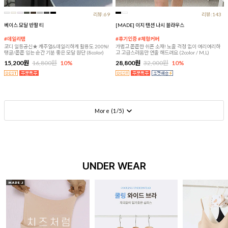
리뷰:69
리뷰:143
베이스 모달 반팔 티
[MADE] 이지 텐션 나시 블라우스
#데일리템
#후기인증 #체형커버
코디 일등공신★ 캐주얼&데일리하게 활용도 200%!
가볍고 쫀쫀한 쉬폰 소재! 노출 걱정 없이 여리여리하
탱글/쫀쫀 입는 순간 기분 좋은 모달 원단 (8color)
고 고급스러움만 연출 해드려요 (2color / M,L)
15,200원
16,800원
10%
28,800원
32,000원
10%
More (
1
/
5
)
UNDER WEAR