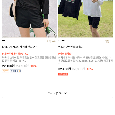
리뷰:69
리뷰:1
[JVERA] 시그니처 워터 팬츠 2탄
엔조이 맨투맨 래쉬가드
#이너팬티내장형 #S~XL
#자외선차단
더욱 업그레이드! 부담없는 길이감 고밀도 탄탄원단으
키치하게 귀여운 매력의 백 프린팅 포인트! 넉넉한 여
로 완전 편해요~ (S~XL)
유핏으로 군살은 쏙! (2color / F,L) *8/7(금) 입고예정
*
22,100원
24,500원
10%
32,400원
36,000원
10%
More (
1
/
4
)