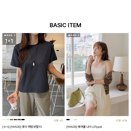
BASIC ITEM
리뷰:43
리뷰:478
[1+1] [MADE] 데이 어텀 반팔 티
[MADE] 에어쿨 나시 (2Type)