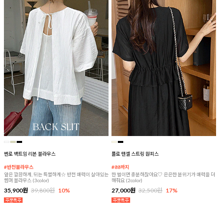
벤로 백트임 리본 블라우스
플로 텐셀 스트링 원피스
#반전블라우스
#88까지
앞은 깔끔하게, 뒤는 특별하게☆ 반전 매력이 살아있는
한 벌이면 충분하잖아요♡ 은은한 분위기가 매력을 더
썸머 블라우스 (3color)
해줘요 (2color)
35,900원
39,800원
10%
27,000원
32,500원
17%