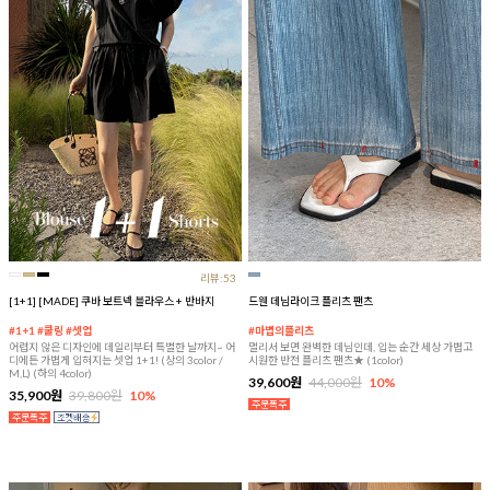
리뷰:53
[1+1] [MADE] 쿠바 보트넥 블라우스 + 반바지
드웬 데님라이크 플리츠 팬츠
#1+1 #쿨링 #셋업
#마법의플리츠
어렵지 않은 디자인에 데일리부터 특별한 날까지~ 어
멀리서 보면 완벽한 데님인데, 입는 순간 세상 가볍고
디에든 가볍게 입혀지는 셋업 1+1! (상의 3color /
시원한 반전 플리츠 팬츠★ (1color)
M,L) (하의 4color)
39,600원
44,000원
10%
35,900원
39,800원
10%