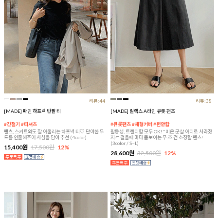
리뷰:44
리뷰:38
[MADE] 파인 하프넥 반팔 티
[MADE] 릴렉스 A라인 큐롯 팬츠
#간절기 #티셔츠
#큐롯팬츠 #체형커버 #편안함
팬츠, 스커트와도 잘 어울리는 하프넥 티♡ 단아한 무
활동성, 트렌디함 모두 OK! "미운 군살 어디로 사라졌
드를 연출해주어 사심을 담아 추천 (4color)
지?" 걸을때 마다 돋보이는 무.조.건 소장할 팬츠!
(3color / S~L)
15,400원
17,500원
12%
28,600원
32,500원
12%