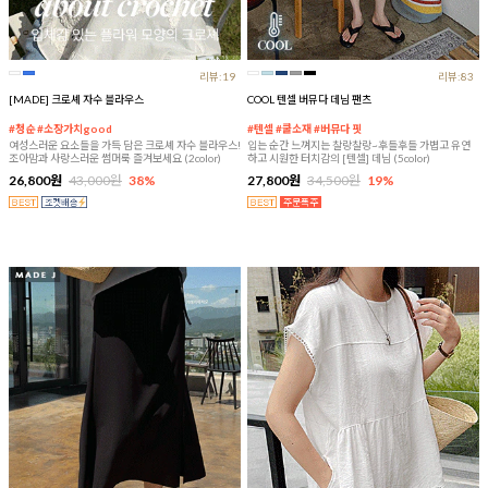
리뷰:19
리뷰:83
[MADE] 크로셰 자수 블라우스
COOL 텐셀 버뮤다 데님 팬츠
#청순 #소장가치good
#텐셀 #쿨소재 #버뮤다 핏
여성스러운 요소들을 가득 담은 크로셰 자수 블라우스!
입는 순간 느껴지는 찰랑찰랑~후들후들 가볍고 유연
조아맘과 사랑스러운 썸머룩 즐겨보세요 (2color)
하고 시원한 터치감의 [텐셀] 데님 (5color)
26,800원
43,000원
38%
27,800원
34,500원
19%