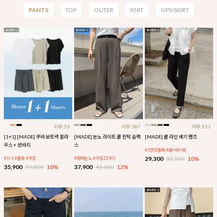
PANTS
TOP
OUTER
KNIT
OPS/SKIRT
리뷰:53
리뷰:387
리뷰:811
[1+1] [MADE] 쿠바 보트넥 블라
[MADE] 논노 라이트 쿨 핀턱 슬랙
[MADE] 쿨 라인 배기 팬츠
우스 + 반바지
스
#1만장돌파 #쿨+라이트
29,300
32,500
10%
#1+1 #쿨링 #셋업
#썸머논노 #구김ZERO
35,900
39,800
10%
37,900
43,000
12%