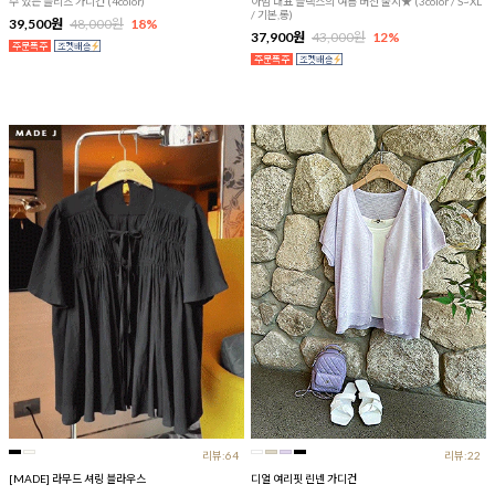
수 있는 플리츠 가디건 (4color)
아맘 대표 슬랙스의 여름 버전 출시★ (3color / S~XL
/ 기본,롱)
39,500원
48,000원
18%
37,900원
43,000원
12%
리뷰:64
리뷰:22
[MADE] 라무드 셔링 블라우스
디얼 여리핏 린넨 가디건