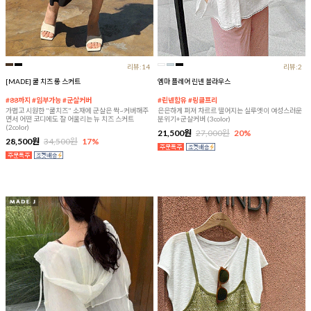
리뷰:14
리뷰:2
[MADE] 쿨 치즈 롱 스커트
엠마 플레어 린넨 블라우스
#88까지 #임부가능 #군살커버
#린넨함유 #링클프리
가볍고 시원한 "쿨치즈" 소재에 군살은 싹~커버해주
은은하게 퍼져 차르르 떨어지는 실루엣이 여성스러운
면서 어떤 코디에도 잘 어울리는 뉴 치즈 스커트
분위기+군살커버 (3color)
(2color)
21,500원
27,000원
20%
28,500원
34,500원
17%