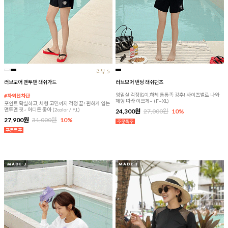
리뷰:5
러브모어 맨투맨 래쉬가드
러브모어 밴딩 래쉬팬츠
엉밑살 걱정없이,하체 통통족 강추! 사이즈별로 나와
#자외선차단
체형 따라 이쁘게~ (F~XL)
포인트 확실하고, 체형 고민까지 걱정 끝! 편하게 입는
맨투맨 핏~ 어디든 좋아 (2color / F,L)
24,300원
27,000원
10%
27,900원
31,000원
10%