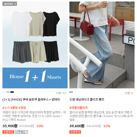
리뷰:53
리뷰:2
[1+1] [MADE] 쿠바 보트넥 블라우스 + 반바지
드웬 데님라이크 플리츠 팬츠
#1+1 #쿨링 #셋업
#마법의플리츠
어렵지 않은 디자인에 데일리부터 특별한 날까지~ 어
멀리서 보면 완벽한 데님인데, 입는 순간 세상 가볍고
디에든 가볍게 입혀지는 셋업 1+1! (상의 3color /
시원한 반전 플리츠 팬츠★ (1color) *8/11(화) 순차
M,L) (하의 4color)
발송
35,900원
39,800원
10%
39,600원
44,000원
10%