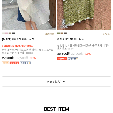
리뷰:106
리뷰:6
[MADE] 케이프 텐셀 후드 셔츠
리프 슬라브 레이어드 니트
한 벌만 입기만 해도 완성! 여성스러운 무드의 레이어
#여름내내 #살안타템 #88까지
드 니트 (3color)
텐셀이 만들어낸 차르르한 결, 과하지 않은 시스루로
입는 순간 분위기 완성 (4color)
25,800원
32,000원
19%
27,500원
39,500원
30%
More (
1
/
9
)
BEST ITEM