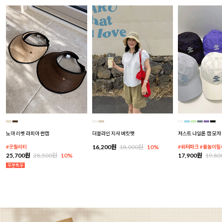
노아 리벳 라피아 썬캡
더블라인 지사 버킷햇
저스트 나일론 캡 모자
16,200원
18,000원
10%
#굿퀄리티
#워터파크 #물놀이필
25,700원
28,500원
10%
17,900원
19,8