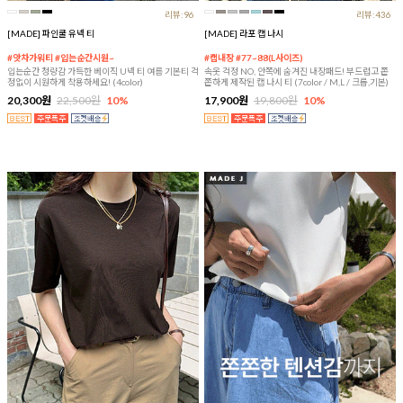
리뷰:96
리뷰:436
[MADE] 파인쿨 유넥 티
[MADE] 라포 캡 나시
#앗차가워티 #입는순간시원~
#캡내장 #77~88(L사이즈)
입는순간 청량감 가득한 베이직 U넥 티 여름 기본티 걱
속옷 걱정 NO, 안쪽에 숨겨진 내장패드! 부드럽고 쫀
정없이 시원하게 착용하세요! (4color)
쫀하게 제작된 캡 나시 티 (7color / M,L / 크롭,기본)
20,300원
22,500원
10%
17,900원
19,800원
10%