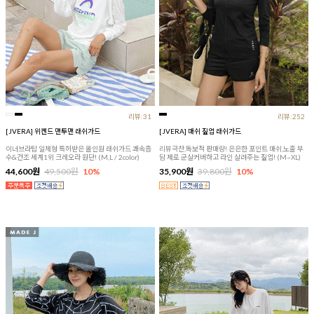
리뷰:31
리뷰:252
[JVERA] 위켄드 맨투맨 래쉬가드
[JVERA] 매쉬 짚업 래쉬가드
이너브라탑 일체형 특허받은 올인원 래쉬가드 쾌속흡
리뷰극찬,독보적 판매량! 은은한 포인트 매쉬,노출 부
수&건조 세계1위 크레오라 원단! (M,L / 2color)
담 제로 군살커버하고 라인 살려주는 짚업! (M~XL)
44,600원
49,500원
10%
35,900원
39,800원
10%