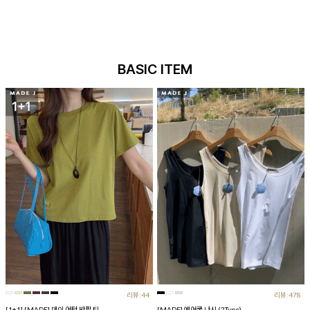
BASIC ITEM
리뷰:44
리뷰:478
[1+1] [MADE] 데이 어텀 반팔 티
[MADE] 에어쿨 나시 (2Type)