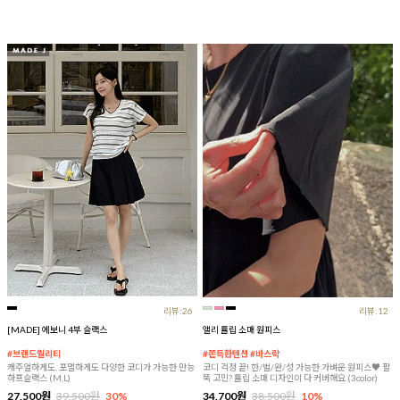
리뷰:26
리뷰:12
[MADE] 에보니 4부 슬랙스
앨리 튤립 소매 원피스
#브랜드퀄리티
#쫀득한텐션 #바스락
캐주얼하게도, 포멀하게도 다양한 코디가 가능한 만능
코디 걱정 끝! 한/벌/완/성 가능한 가벼운 원피스♥ 팔
하프슬랙스 (M,L)
뚝 고민? 튤립 소매 디자인이 다 커버해요 (3color)
27,500원
39,500원
30%
34,700원
38,500원
10%