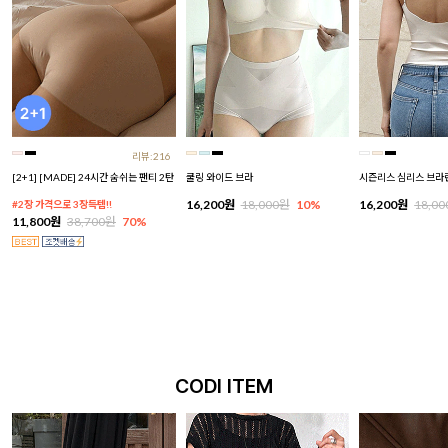
리뷰:216
[2+1] [MADE] 24시간 숨쉬는 팬티 2탄
쿨링 와이드 브라
시즌리스 심리스 브라
16,200원
18,000원
10%
16,200원
18,0
#2장 가격으로 3장득템!!
11,800원
38,700원
70%
CODI ITEM