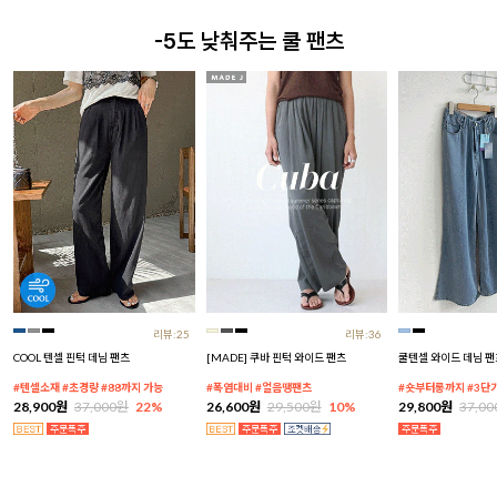
-5도 낮춰주는 쿨 팬츠
리뷰:25
리뷰:36
COOL 텐셀 핀턱 데님 팬츠
[MADE] 쿠바 핀턱 와이드 팬츠
쿨텐셀 와이드 데님 팬
#텐셀소재 #초경량 #88까지 가능
#폭염대비 #얼음땡팬츠
#숏부터롱까지 #3단
28,900원
37,000원
22%
26,600원
29,500원
10%
29,800원
37,0