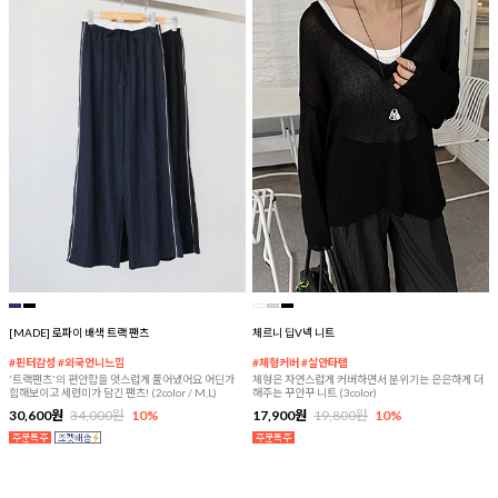
[MADE] 로파이 배색 트랙 팬츠
체르니 딥V넥 니트
#핀터감성 #외국언니느낌
#체형커버 #살안타템
'트랙팬츠'의 편안함을 멋스럽게 풀어냈어요 어딘가
체형은 자연스럽게 커버하면서 분위기는 은은하게 더
힙해보이고 세련미가 담긴 팬츠! (2color / M,L)
해주는 꾸안꾸 니트 (3color)
30,600원
34,000원
10%
17,900원
19,800원
10%