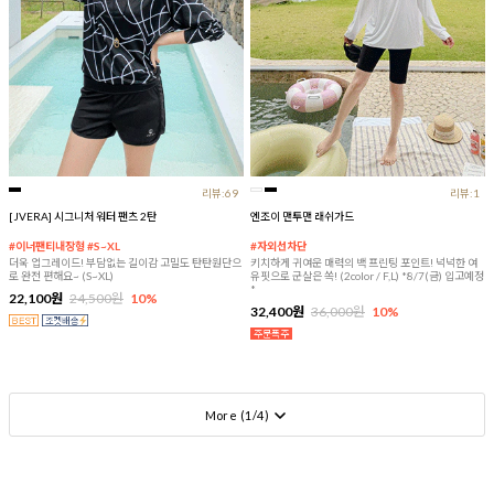
리뷰:69
리뷰:1
[JVERA] 시그니처 워터 팬츠 2탄
엔조이 맨투맨 래쉬가드
#이너팬티내장형 #S~XL
#자외선차단
더욱 업그레이드! 부담없는 길이감 고밀도 탄탄원단으
키치하게 귀여운 매력의 백 프린팅 포인트! 넉넉한 여
로 완전 편해요~ (S~XL)
유핏으로 군살은 쏙! (2color / F,L) *8/7(금) 입고예정
*
22,100원
24,500원
10%
32,400원
36,000원
10%
More (
1
/
4
)