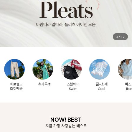
6
/
17
바로출고
휴가룩🌴
스윔웨어
쿨~소재
바스
조켓배송
Swim
Cool
Ite
NOW! BEST
지금 가장 사랑받는 베스트