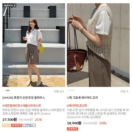
리뷰:89
리뷰:9
[MADE] 프렌치 린넨 트임 블라우스
니팅 크로셰 레이어드 조끼
#네츄럴여리핏 #여름셔츠베스트
#레이어드포인트
뒷트임 반전이 있는 린넨 셔켓형 블라우스 내추럴한 핏
기본 티만 입기 어정쩡할 때, 나시만 입기 민망할 때 굿!
감과 소재감에 경쾌한 크롭 길이! (2color)
밋밋한 코디에 단 1초면 스타일 확 살려주는 아이템
(2color)*8/13(목) 입고예정
27,500원
35,000원
21%
18,900원
23,500원
20%