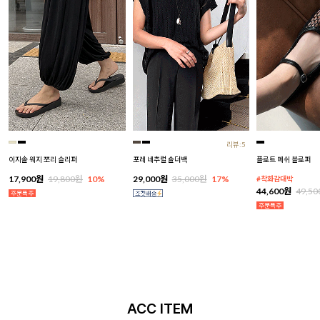
리뷰:5
이지솔 웨지 쪼리 슬리퍼
포레 네추럴 숄더백
플로트 메쉬 블로퍼
17,900원
19,800원
10%
29,000원
35,000원
17%
#착화감대박
44,600원
49,5
ACC ITEM