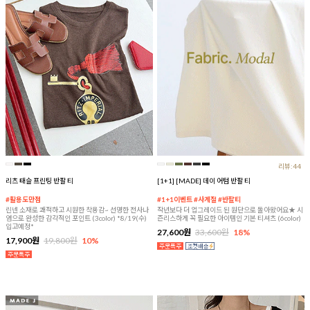
리뷰:44
리츠 태슬 프린팅 반팔 티
[1+1] [MADE] 데이 어텀 반팔 티
#활용도만점
#1+1이벤트 #사계절 #반팔티
린넨 소재로 쾌적하고 시원한 착용감~ 선명한 전사나
작년보다 더 업그레이드 된 원단으로 돌아왔어요★ 시
염으로 완성한 감각적인 포인트 (3color) *8/19(수)
즌리스하게 꼭 필요한 아이템인 기본 티셔츠 (6color)
입고예정*
27,600원
33,600원
18%
17,900원
19,800원
10%