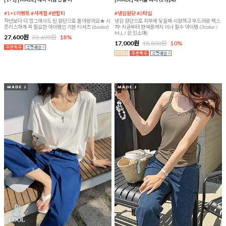
#1+1이벤트 #사계절 #반팔티
#냉감원단 #2타입
작년보다 더 업그레이드 된 원단으로 돌아왔어요★ 시
냉감 원단으로 피부에 닿을때 시원하고 부드러운 텍스
즌리스하게 꼭 필요한 아이템인 기본 티셔츠 (6color)
쳐! 지금부터 한여름까지 이너 필수 아이템 (3color /
M,L / 끈,민소매)
27,600원
33,600원
18%
17,000원
18,800원
10%