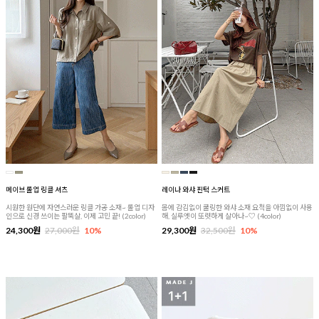
메이브 롤업 링클 셔츠
레이나 와샤 핀턱 스커트
시원한 원단에 자연스러운 링클 가공 소재~ 롤업 디자
몸에 감김없이 쿨링한 와샤 소재 요척을 아낌없이 사용
인으로 신경 쓰이는 팔뚝살, 이제 고민 끝! (2color)
해, 실루엣이 또렷하게 살아나~♡ (4color)
24,300원
27,000원
10%
29,300원
32,500원
10%