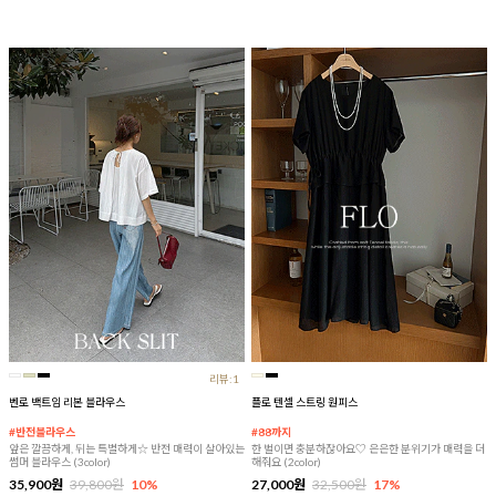
리뷰:1
벤로 백트임 리본 블라우스
플로 텐셀 스트링 원피스
#반전블라우스
#88까지
앞은 깔끔하게, 뒤는 특별하게☆ 반전 매력이 살아있는
한 벌이면 충분하잖아요♡ 은은한 분위기가 매력을 더
썸머 블라우스 (3color)
해줘요 (2color)
35,900원
39,800원
10%
27,000원
32,500원
17%