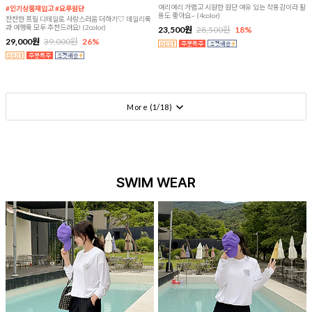
여리여리 가볍고 시원한 원단 여유 있는 착용감이라 활
#인기상품재입고 #요루원단
용도 좋아요~ (4color)
잔잔한 프릴 디테일로 사랑스러움 더하기♡ 데일리룩
과 여행룩 모두 추천드려요! (2color)
23,500원
28,500원
18%
29,000원
39,000원
26%
More (
1
/
18
)
SWIM WEAR