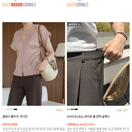
리뷰:2
리뷰:387
클래시 플리츠 가디건
[MADE] 논노 라이트 쿨 핀턱 슬랙스
#프리미엄핏
#썸머논노 #구김ZERO
지금 우리가 입고 싶은 분위기만 담아 고급스럽게 즐길
입는 순간 편하고, 거울로 봤을 때는 길고 깔끔한 핏! 조