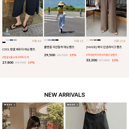
리뷰:83
리뷰:25
리뷰:214
쿨텐셀 사선절개 데님 팬츠
[MADE] 베이 린넨라이크 팬츠
COOL 텐셀 버뮤다 데님 팬츠
29,500
36,500
19%
#하체완벽커버 #여름인생팬츠
#텐셀 #쿨소재 #버뮤다 핏
33,300
37,000
10%
27,800
34,500
19%
NEW ARRIVALS