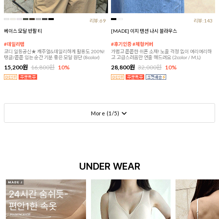
리뷰:69
리뷰:143
베이스 모달 반팔 티
[MADE] 이지 텐션 나시 블라우스
#데일리템
#후기인증 #체형커버
코디 일등공신★ 캐주얼&데일리하게 활용도 200%!
가볍고 쫀쫀한 쉬폰 소재! 노출 걱정 없이 여리여리하
탱글/쫀쫀 입는 순간 기분 좋은 모달 원단 (8color)
고 고급스러움만 연출 해드려요 (2color / M,L)
15,200원
16,800원
10%
28,800원
32,000원
10%
More (
1
/
5
)
UNDER WEAR