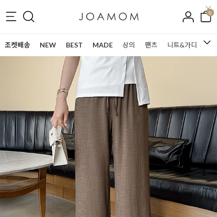
0
조켓배송
NEW
BEST
MADE
상의
팬츠
니트&가디건