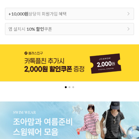
+10,000원
상당의 회원가입 혜택
앱 설치시
10% 할인
쿠폰