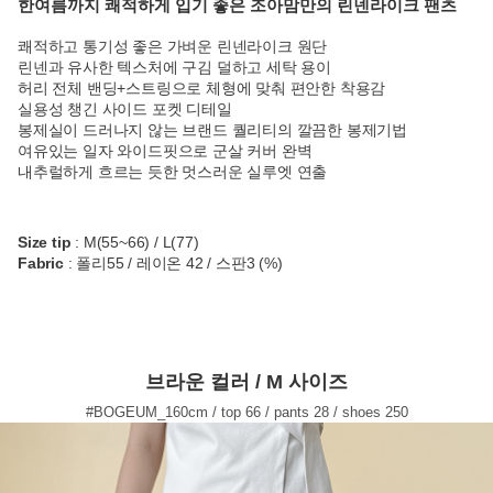
한여름까지 쾌적하게 입기 좋은 조아맘만의 린넨라이크 팬츠
쾌적하고 통기성 좋은 가벼운 린넨라이크 원단
린넨과 유사한 텍스처에 구김 덜하고 세탁 용이
허리 전체 밴딩+스트링으로 체형에 맞춰 편안한 착용감
실용성 챙긴 사이드 포켓 디테일
봉제실이 드러나지 않는 브랜드 퀄리티의 깔끔한 봉제기법
여유있는 일자 와이드핏으로 군살 커버 완벽
내추럴하게 흐르는 듯한 멋스러운 실루엣 연출
Size tip
: M(55~66) / L(77)
Fabric
: 폴리55 / 레이온 42 / 스판3 (%)
브라운 컬러 / M 사이즈
#BOGEUM_160cm / top 66 / pants 28 / shoes 250