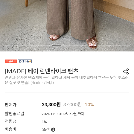
[MADE] 베이 린넨라이크 팬츠
린넨과 유사한 텍스처에 구김 덜하고 세탁 용이 내추럴하게 흐르는 듯한 멋스러
운 실루엣 연출! (4color / M,L)
33,300
원
37,000
원
10%
판매가
할인종료일
2026-08-10 09시 59분 까지
적립금
1%
배송비
(조건)