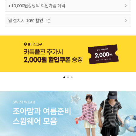
+10,000원
상당의 회원가입 혜택
앱 설치시
10% 할인
쿠폰