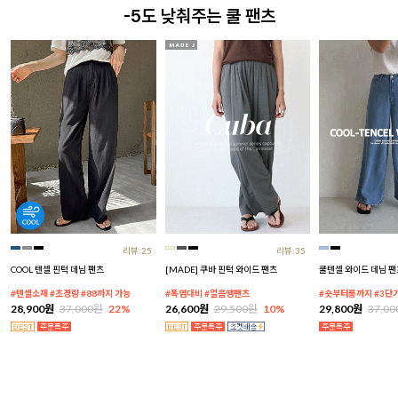
-5도 낮춰주는 쿨 팬츠
리뷰:25
리뷰:35
COOL 텐셀 핀턱 데님 팬츠
[MADE] 쿠바 핀턱 와이드 팬츠
쿨텐셀 와이드 데님 팬
#텐셀소재 #초경량 #88까지 가능
#폭염대비 #얼음땡팬츠
#숏부터롱까지 #3단
28,900원
37,000원
22%
26,600원
29,500원
10%
29,800원
37,0