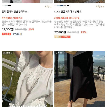
리뷰:2
리뷰:82
엠마 플레어 린넨 블라우스
COOL 텐셀 버뮤다 데님 팬츠
#린넨함유 #링클프리
#텐셀 #쿨소재 #버뮤다 핏
은은하게 퍼져 차르르 떨어지는 실루엣이 여성스러운
입는 순간 느껴지는 찰랑찰랑~후들후들 가볍고 유연
분위기+군살커버 (3color)
하고 시원한 터치감의 [텐셀] 데님 (5color) *일부옵션
8/19(수) 입고예정*
21,500원
27,000원
20%
27,800원
34,500원
19%