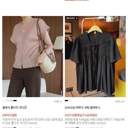
리뷰:2
리뷰:64
클래시 플리츠 가디건
[MADE] 라무드 셔링 블라우스
#프리미엄핏
#인기상품재입고 #요루원단
지금 우리가 입고 싶은 분위기만 담아 고급스럽게 즐길
잔잔한 프릴 디테일로 사랑스러움 더하기♡ 데일리룩
수 있는 플리츠 가디건 (4color)
과 여행룩 모두 추천드려요! (2color)