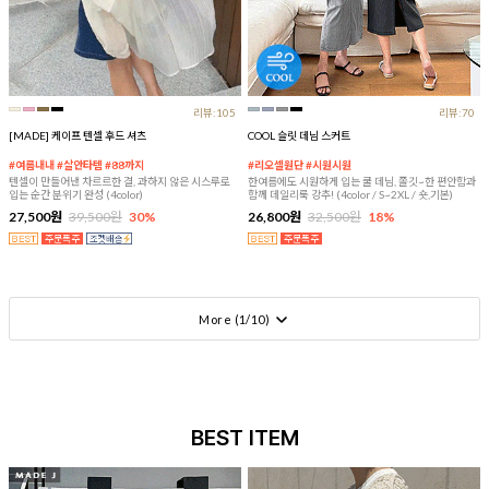
리뷰:105
리뷰:70
[MADE] 케이프 텐셀 후드 셔츠
COOL 슬릿 데님 스커트
#여름내내 #살안타템 #88까지
#리오셀원단 #시원시원
텐셀이 만들어낸 차르르한 결, 과하지 않은 시스루로
한여름에도 시원하게 입는 쿨 데님, 쫄깃~한 편안함과
입는 순간 분위기 완성 (4color)
함께 데일리룩 강추! (4color / S~2XL / 숏,기본)
27,500원
39,500원
30%
26,800원
32,500원
18%
More (
1
/
10
)
BEST ITEM