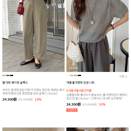
리뷰:2
엘 다트 배기핏 슬랙스
아벨 홀가먼트 린넨 니트
사이드 절개와 밑단 다트가 더하는 포인트 세련된 배기
#고슬고슬 #얇고시원
핏에 뒷밴딩으로 편안함을 담은 슬랙스 (3color)
심플할수록 퀄리티가 돋보이는, 홀가먼트만의 매력이
담긴 한 벌 (4color) *그레이 8/18(화) 입고예정*
29,300원
32,500원
10%
24,300원
27,000원
10%