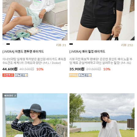
리뷰:31
리뷰:252
[JVERA] 위켄드 맨투맨 래쉬가드
[JVERA] 매쉬 짚업 래쉬가드
이너브라탑 일체형 특허받은 올인원 래쉬가드 쾌속흡
리뷰극찬,독보적 판매량! 은은한 포인트 매쉬,노출 부
수&건조 세계1위 크레오라 원단! (M,L / 2color)
담 제로 군살커버하고 라인 살려주는 짚업! (M~XL)
44,600원
49,500원
10%
35,900원
39,800원
10%