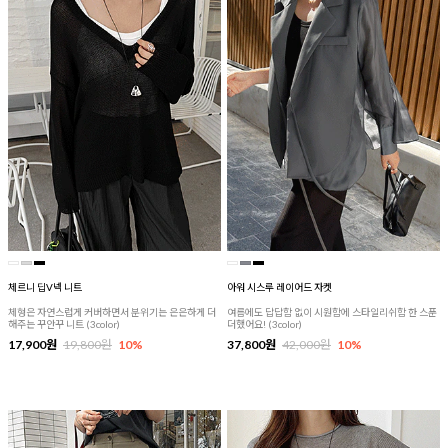
체르니 딥V넥 니트
아워 시스루 레이어드 자켓
체형은 자연스럽게 커버하면서 분위기는 은은하게 더
여름에도 답답함 없이 시원함에 스타일리쉬함 한 스푼
해주는 꾸안꾸 니트 (3color)
더했어요! (3color)
17,900원
19,800원
10%
37,800원
42,000원
10%