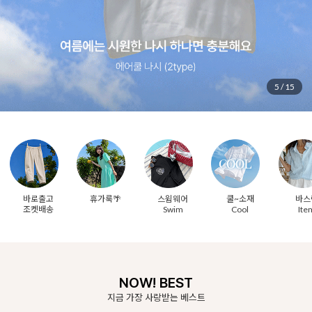
6
/
15
바로출고
휴가룩🌴
스윔웨어
쿨~소재
바스
조켓배송
Swim
Cool
Ite
NOW! BEST
지금 가장 사랑받는 베스트