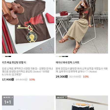
리츠 태슬 프린팅 반팔 티
레이나 와샤 핀턱 스커트
린넨 소재로 쾌적하고 시원한 착용감~ 선명한 전사나
몸에 감김없이 쿨링한 와샤 소재 요척을 아낌없이 사용
염으로 완성한 감각적인 포인트 (3color) *브라운
해, 실루엣이 또렷하게 살아나~♡ (4color)
8/19(수) 입고예정*
29,300원
32,500원
10%
17,900원
19,800원
10%