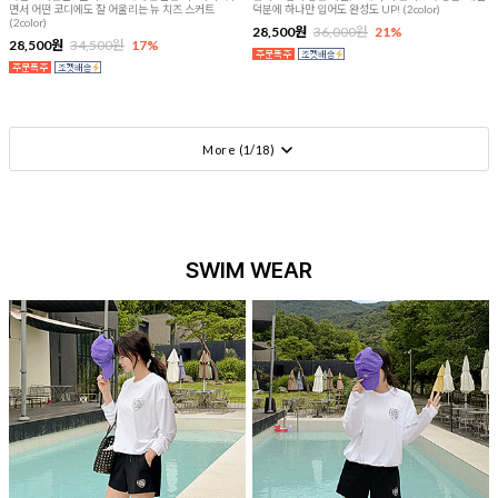
면서 어떤 코디에도 잘 어울리는 뉴 치즈 스커트
덕분에 하나만 입어도 완성도 UP! (2color)
(2color)
28,500원
36,000원
21%
28,500원
34,500원
17%
More (
1
/
18
)
SWIM WEAR