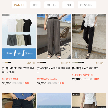
PANTS
TOP
OUTER
KNIT
OPS/SKIRT
리뷰:53
리뷰:387
리뷰:811
[1+1] [MADE] 쿠바 보트넥 블라
[MADE] 논노 라이트 쿨 핀턱 슬랙
[MADE] 쿨 라인 배기 팬츠
우스 + 반바지
스
#1만장돌파 #쿨+라이트
29,300
32,500
10%
#1+1 #쿨링 #셋업
#썸머논노 #구김ZERO
35,900
39,800
10%
37,900
43,000
12%