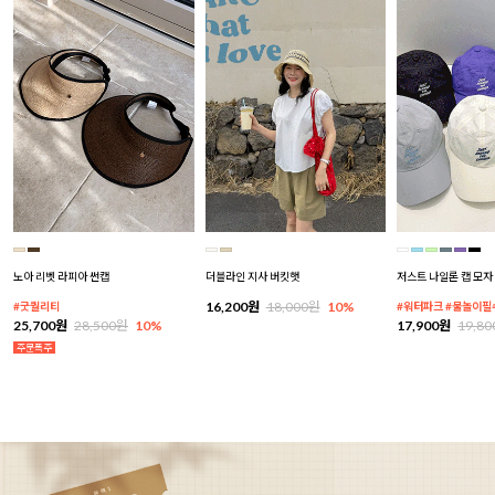
노아 리벳 라피아 썬캡
더블라인 지사 버킷햇
저스트 나일론 캡 모자
16,200원
18,000원
10%
#굿퀄리티
#워터파크 #물놀이필
25,700원
28,500원
10%
17,900원
19,8