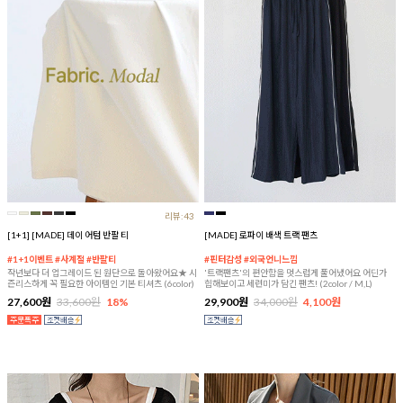
리뷰:43
[1+1] [MADE] 데이 어텀 반팔 티
[MADE] 로파이 배색 트랙 팬츠
#1+1이벤트 #사계절 #반팔티
#핀터감성 #외국언니느낌
작년보다 더 업그레이드 된 원단으로 돌아왔어요★ 시
'트랙팬츠'의 편안함을 멋스럽게 풀어냈어요 어딘가
즌리스하게 꼭 필요한 아이템인 기본 티셔츠 (6color)
힙해보이고 세련미가 담긴 팬츠! (2color / M,L)
27,600원
33,600원
18%
29,900원
34,000원
4,100원