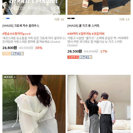
리뷰:18
리뷰:14
[MADE] 크로셰 자수 블라우스
[MADE] 쿨 치즈 롱 스커트
#청순 #소장가치good
#88까지 #임부가능 #군살커버
여성스러운 요소들을 가득 담은 크로셰 자수 블라우스!
가볍고 시원한 "쿨치즈" 소재에 군살은 싹~커버해주
조아맘과 사랑스러운 썸머룩 즐겨보세요 (2color)
면서 어떤 코디에도 잘 어울리는 뉴 치즈 스커트
(2color)
26,800원
43,000원
38%
28,500원
34,500원
17%