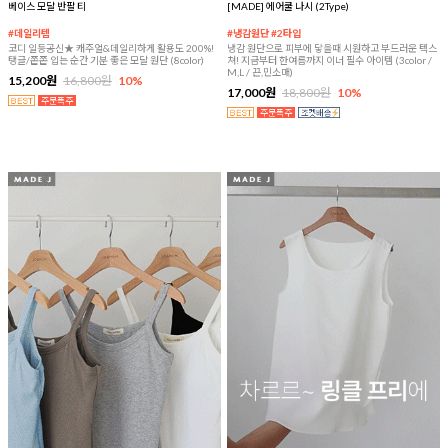
베이스 모달 반팔 티
[MADE] 에어쿨 나시 (2Type)
#데일리템
#냉감원단 #2타입
코디 일등공신★ 캐주얼&데일리하게 활용도 200%!
냉감 원단으로 피부에 닿을때 시원하고 부드러운 텍스
탱글/쫀쫀 입는 순간 기분 좋은 모달 원단 (8color)
쳐! 지금부터 한여름까지 이너 필수 아이템 (3color /
M,L / 끈,민소매)
15,200원
16,800원
10%
17,000원
18,800원
10%