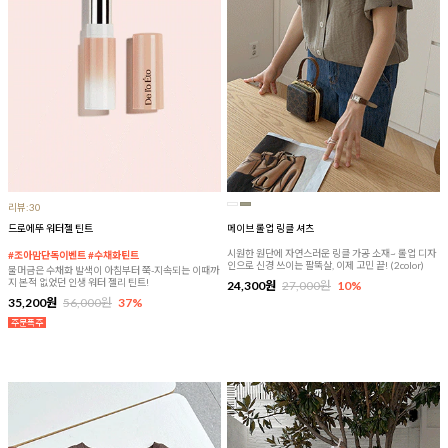
리뷰:30
드로에뚜 워터젤 틴트
메이브 롤업 링클 셔츠
시원한 원단에 자연스러운 링클 가공 소재~ 롤업 디자
#조아맘단독이벤트 #수채화틴트
인으로 신경 쓰이는 팔뚝살, 이제 고민 끝! (2color)
물머금은 수채화 발색이 아침부터 쭉-지속되는 이때까
지 본적 없었던 인생 워터 젤리 틴트!
24,300원
27,000원
10%
35,200원
56,000원
37%