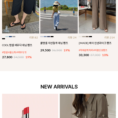
리뷰:82
리뷰:24
리뷰:214
쿨텐셀 사선절개 데님 팬츠
[MADE] 베이 린넨라이크 팬츠
COOL 텐셀 버뮤다 데님 팬츠
29,500
36,500
19%
#하체완벽커버 #여름인생팬츠
#텐셀 #쿨소재 #버뮤다 핏
33,300
37,000
10%
27,800
34,500
19%
NEW ARRIVALS