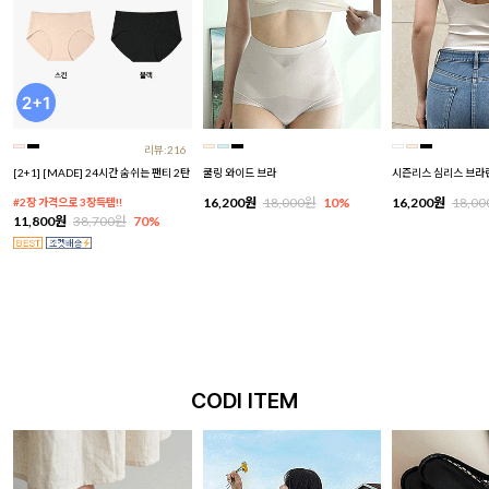
리뷰:216
[2+1] [MADE] 24시간 숨쉬는 팬티 2탄
쿨링 와이드 브라
시즌리스 심리스 브라
16,200원
18,000원
10%
16,200원
18,0
#2장 가격으로 3장득템!!
11,800원
38,700원
70%
CODI ITEM