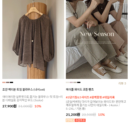
리뷰:5
조안 백리본 트임 블라우스 (나시set)
메이플 와이드 코튼 팬츠
여리여리한 실루엣으로 즐기는 블라우스! 뒷 트임+리
#2단기장&5사이즈 #완벽한핏 #데일리룩
본 디테일로 감각적인 무드 (3color)
[군살커버핏] 다리가 길어보이는 와이드핏! 편안하고
캐주얼하게 즐기는 나만의 데일리룩~ (4color /
27,900원
31,000원
10%
S~2XL / 기본,롱)
21,200원
23,500원
10%