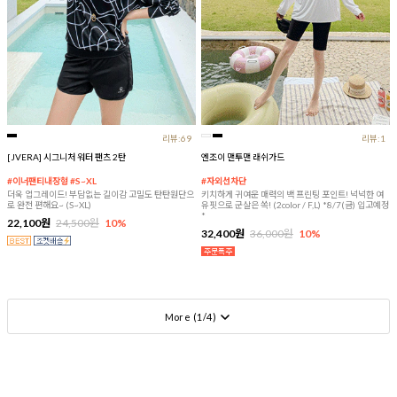
리뷰:69
리뷰:1
[JVERA] 시그니처 워터 팬츠 2탄
엔조이 맨투맨 래쉬가드
#이너팬티내장형 #S~XL
#자외선차단
더욱 업그레이드! 부담없는 길이감 고밀도 탄탄원단으
키치하게 귀여운 매력의 백 프린팅 포인트! 넉넉한 여
로 완전 편해요~ (S~XL)
유핏으로 군살은 쏙! (2color / F,L) *8/7(금) 입고예정
*
22,100원
24,500원
10%
32,400원
36,000원
10%
More (
1
/
4
)