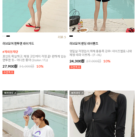
리뷰:5
러브모어 맨투맨 래쉬가드
러브모어 밴딩 래쉬팬츠
엉밑살 걱정없이,하체 통통족 강추! 사이즈별로 나와
#자외선차단
체형 따라 이쁘게~ (F~XL)
포인트 확실하고, 체형 고민까지 걱정 끝! 편하게 입는
맨투맨 핏~ 어디든 좋아 (2color / F,L)
24,300원
27,000원
10%
27,900원
31,000원
10%