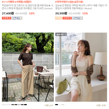
#1+1이벤트 #사계절 #반팔티
#앗차가워티 #입는순간시원~
작년보다 더 업그레이드 된 원단으로 돌아왔어요★ 시
입는순간 청량감 가득한 베이직 U넥 티 여름 기본티 걱
즌리스하게 꼭 필요한 아이템인 기본 티셔츠 (6color)
정없이 시원하게 착용하세요! (4color)
27,600원
33,600원
18%
20,300원
22,500원
10%
리뷰:69
리뷰:478