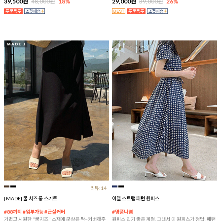
39,500원
48,000원
18%
29,000원
39,000원
26%
리뷰:14
[MADE] 쿨 치즈 롱 스커트
아델 스트랩 패턴 원피스
#88까지 #임부가능 #군살커버
#명품나염
가볍고 시원한 "쿨치즈" 소재에 군살은 싹~커버해주
원피스 입기 좋은 계절, 그래서 이 원피스가 정답! 패턴