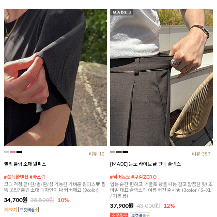
리뷰:12
리뷰:387
앨리 튤립 소매 원피스
[MADE] 논노 라이트 쿨 핀턱 슬랙스
#쫀득한텐션 #바스락
#썸머논노 #구김ZERO
코디 걱정 끝! 한/벌/완/성 가능한 가벼운 원피스♥ 팔
입는 순간 편하고, 거울로 봤을 때는 길고 깔끔한 핏! 조
뚝 고민? 튤립 소매 디자인이 다 커버해요 (3color)
아맘 대표 슬랙스의 여름 버전 출시★ (3color / S~XL
/ 기본,롱)
34,700원
38,500원
10%
37,900원
43,000원
12%