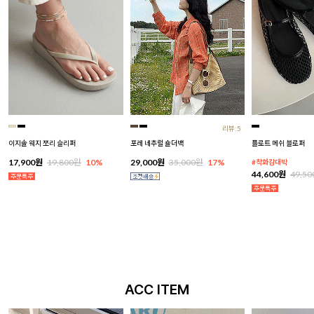
리뷰:5
이지솔 웨지 쪼리 슬리퍼
포레 네추럴 숄더백
플로트 메쉬 블로퍼
17,900원
19,800원
10%
29,000원
35,000원
17%
#착화감대박
44,600원
49,5
ACC ITEM