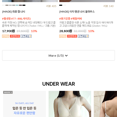
리뷰:435
리뷰:143
[MADE] 라포 캡 나시
[MADE] 이지 텐션 나시 블라우스
#캡내장 #77~88(L사이즈)
#후기인증 #체형커버
속옷 걱정 NO, 안쪽에 숨겨진 내장패드! 부드럽고 쫀
가볍고 쫀쫀한 쉬폰 소재! 노출 걱정 없이 여리여리하
쫀하게 제작된 캡 나시 티 (7color / M,L / 크롭,기본)
고 고급스러움만 연출 해드려요 (2color / M,L)
17,900원
19,800원
10%
28,800원
32,000원
10%
More (
1
/
5
)
UNDER WEAR