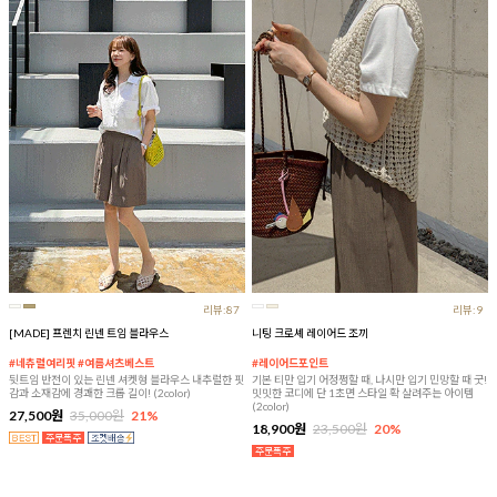
리뷰:87
리뷰:9
[MADE] 프렌치 린넨 트임 블라우스
니팅 크로셰 레이어드 조끼
#네츄럴여리핏 #여름셔츠베스트
#레이어드포인트
뒷트임 반전이 있는 린넨 셔켓형 블라우스 내추럴한 핏
기본 티만 입기 어정쩡할 때, 나시만 입기 민망할 때 굿!
감과 소재감에 경쾌한 크롭 길이! (2color)
밋밋한 코디에 단 1초면 스타일 확 살려주는 아이템
(2color)
27,500원
35,000원
21%
18,900원
23,500원
20%