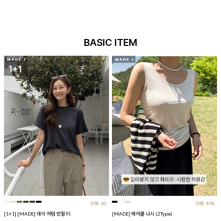
BASIC ITEM
리뷰:43
리뷰:478
[1+1] [MADE] 데이 어텀 반팔 티
[MADE] 에어쿨 나시 (2Type)