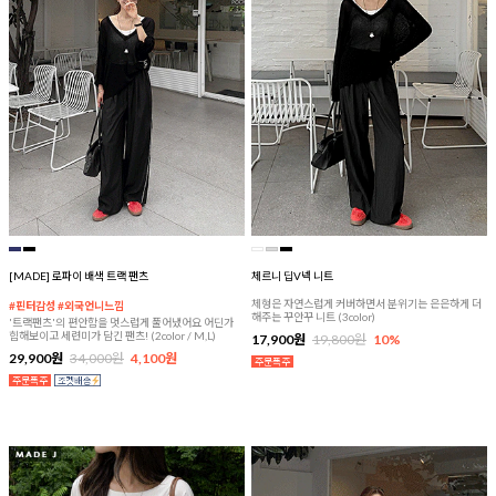
[MADE] 로파이 배색 트랙 팬츠
체르니 딥V넥 니트
체형은 자연스럽게 커버하면서 분위기는 은은하게 더
#핀터감성 #외국언니느낌
해주는 꾸안꾸 니트 (3color)
'트랙팬츠'의 편안함을 멋스럽게 풀어냈어요 어딘가
힙해보이고 세련미가 담긴 팬츠! (2color / M,L)
17,900원
19,800원
10%
29,900원
34,000원
4,100원