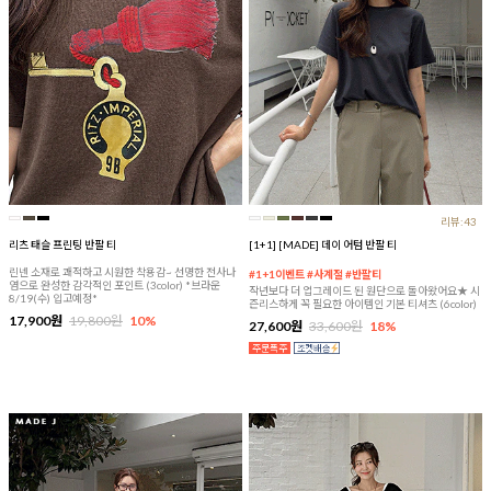
리뷰:43
리츠 태슬 프린팅 반팔 티
[1+1] [MADE] 데이 어텀 반팔 티
린넨 소재로 쾌적하고 시원한 착용감~ 선명한 전사나
#1+1이벤트 #사계절 #반팔티
염으로 완성한 감각적인 포인트 (3color) *브라운
작년보다 더 업그레이드 된 원단으로 돌아왔어요★ 시
8/19(수) 입고예정*
즌리스하게 꼭 필요한 아이템인 기본 티셔츠 (6color)
17,900원
19,800원
10%
27,600원
33,600원
18%