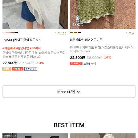
리뷰:105
리뷰:6
[MADE] 케이프 텐셀 후드 셔츠
리프 슬라브 레이어드 니트
한 벌만 입기만 해도 완성! 여성스러운 무드의 레이어
#여름내내 #살안타템 #88까지
드 니트 (3color)
텐셀이 만들어낸 차르르한 결, 과하지 않은 시스루로
입는 순간 분위기 완성 (4color)
25,800원
32,000원
19%
27,500원
39,500원
30%
More (
1
/
9
)
BEST ITEM