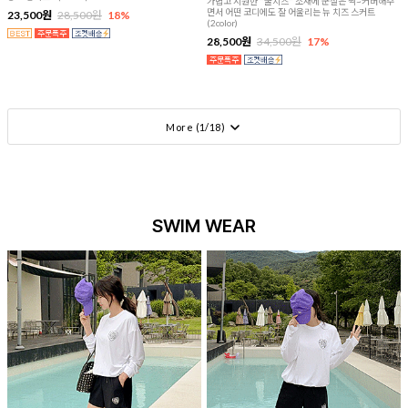
가볍고 시원한 "쿨치즈" 소재에 군살은 싹~커버해주
면서 어떤 코디에도 잘 어울리는 뉴 치즈 스커트
23,500원
28,500원
18%
(2color)
28,500원
34,500원
17%
More (
1
/
18
)
SWIM WEAR