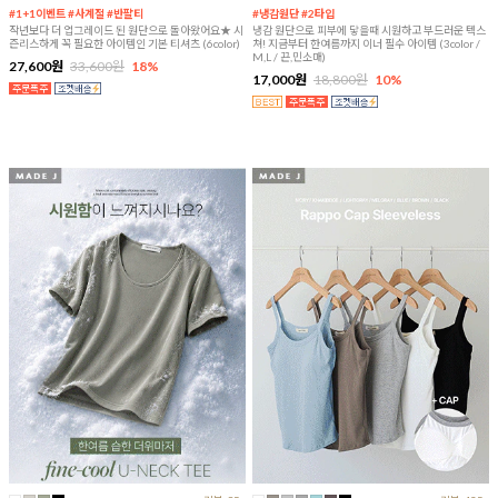
#1+1이벤트 #사계절 #반팔티
#냉감원단 #2타입
작년보다 더 업그레이드 된 원단으로 돌아왔어요★ 시
냉감 원단으로 피부에 닿을때 시원하고 부드러운 텍스
즌리스하게 꼭 필요한 아이템인 기본 티셔츠 (6color)
쳐! 지금부터 한여름까지 이너 필수 아이템 (3color /
M,L / 끈,민소매)
27,600원
33,600원
18%
17,000원
18,800원
10%