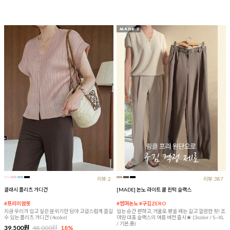
리뷰:2
리뷰:387
클래시 플리츠 가디건
[MADE] 논노 라이트 쿨 핀턱 슬랙스
#프리미엄핏
#썸머논노 #구김ZERO
지금 우리가 입고 싶은 분위기만 담아 고급스럽게 즐길
입는 순간 편하고, 거울로 봤을 때는 길고 깔끔한 핏! 조
수 있는 플리츠 가디건 (4color)
아맘 대표 슬랙스의 여름 버전 출시★ (3color / S~XL
/ 기본,롱)
39,500원
48,000원
18%