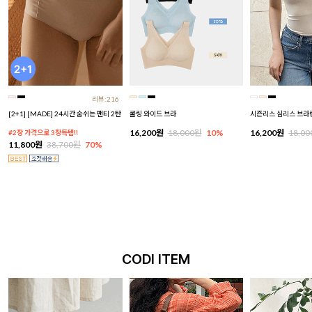
리뷰:216
[2+1] [MADE] 24시간 숨쉬는 팬티 2탄
쿨링 와이드 브라
시즌리스 심리스 브라
16,200원
18,000원
10%
16,200원
18,0
#2장 가격으로 3장득템!!
11,800원
38,700원
70%
CODI ITEM