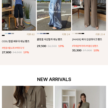
리뷰:82
리뷰:24
리뷰:214
쿨텐셀 사선절개 데님 팬츠
[MADE] 베이 린넨라이크 팬츠
COOL 텐셀 버뮤다 데님 팬츠
29,500
36,500
19%
#하체완벽커버 #여름인생팬츠
#텐셀 #쿨소재 #버뮤다 핏
33,300
37,000
10%
27,800
34,500
19%
NEW ARRIVALS