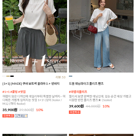
리뷰:53
[1+1] [MADE] 쿠바 보트넥 블라우스 + 반바지
드웬 데님라이크 플리츠 팬츠
#1+1 #쿨링 #셋업
#마법의플리츠
어렵지 않은 디자인에 데일리부터 특별한 날까지~ 어
멀리서 보면 완벽한 데님인데, 입는 순간 세상 가볍고
디에든 가볍게 입혀지는 셋업 1+1! (상의 3color /
시원한 반전 플리츠 팬츠★ (1color)
M,L) (하의 4color)
39,600원
44,000원
10%
35,900원
39,800원
10%