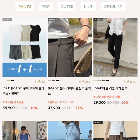
PANTS
TOP
OUTER
KNIT
OPS/SKIRT
리뷰:53
리뷰:387
리뷰:811
[1+1] [MADE] 쿠바 보트넥 블라
[MADE] 논노 라이트 쿨 핀턱 슬랙
[MADE] 쿨 라인 배기 팬츠
우스 + 반바지
스
#1만장돌파 #쿨+라이트
29,300
32,500
10%
#1+1 #쿨링 #셋업
#썸머논노 #구김ZERO
35,900
39,800
10%
37,900
43,000
12%