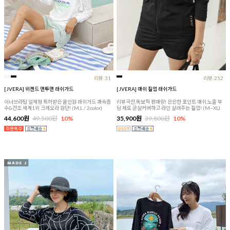
리뷰:31
리뷰:252
[JVERA] 위켄드 맨투맨 래쉬가드
[JVERA] 매쉬 짚업 래쉬가드
이너브라탑 일체형 특허받은 올인원 래쉬가드 쾌속흡
리뷰극찬,독보적 판매량! 은은한 포인트 매쉬,노출 부
수&건조 세계1위 크레오라 원단! (M,L / 2color)
담 제로 군살커버하고 라인 살려주는 짚업! (M~XL)
44,600원
49,500원
10%
35,900원
39,800원
10%