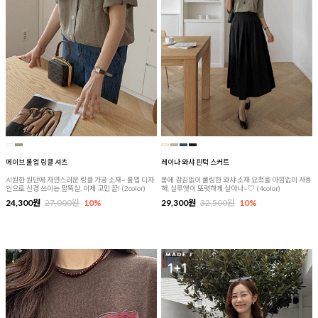
메이브 롤업 링클 셔츠
레이나 와샤 핀턱 스커트
시원한 원단에 자연스러운 링클 가공 소재~ 롤업 디자
몸에 감김없이 쿨링한 와샤 소재 요척을 아낌없이 사용
인으로 신경 쓰이는 팔뚝살, 이제 고민 끝! (2color)
해, 실루엣이 또렷하게 살아나~♡ (4color)
24,300원
27,000원
10%
29,300원
32,500원
10%