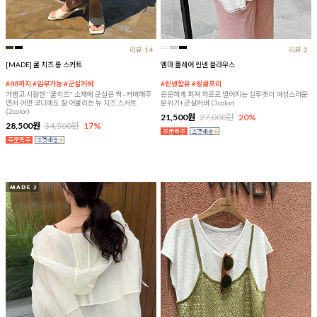
리뷰:14
리뷰:2
[MADE] 쿨 치즈 롱 스커트
엠마 플레어 린넨 블라우스
#88까지 #임부가능 #군살커버
#린넨함유 #링클프리
가볍고 시원한 "쿨치즈" 소재에 군살은 싹~커버해주
은은하게 퍼져 차르르 떨어지는 실루엣이 여성스러운
면서 어떤 코디에도 잘 어울리는 뉴 치즈 스커트
분위기+군살커버 (3color)
(2color)
21,500원
27,000원
20%
28,500원
34,500원
17%