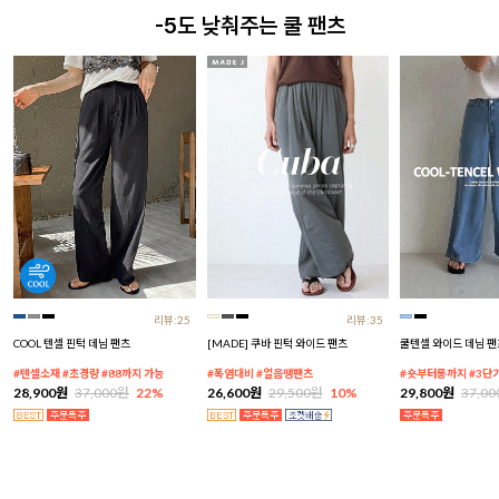
-5도 낮춰주는 쿨 팬츠
리뷰:25
리뷰:35
COOL 텐셀 핀턱 데님 팬츠
[MADE] 쿠바 핀턱 와이드 팬츠
쿨텐셀 와이드 데님 팬
#텐셀소재 #초경량 #88까지 가능
#폭염대비 #얼음땡팬츠
#숏부터롱까지 #3단
28,900원
37,000원
22%
26,600원
29,500원
10%
29,800원
37,0