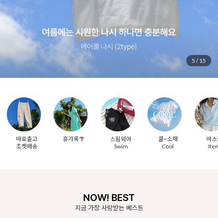
6
/
15
바로출고
휴가룩🌴
스윔웨어
쿨~소재
바스
조켓배송
Swim
Cool
Ite
NOW! BEST
지금 가장 사랑받는 베스트