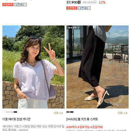
37,900원
43,000원
12%
리뷰:21
리뷰:14
디얼 여리핏 린넨 가디건
[MADE] 쿨 치즈 롱 스커트
여리여리 가볍고 시원한 원단 여유 있는 착용감이라 활
#88까지 #임부가능 #군살커버
용도 좋아요~ (4color)