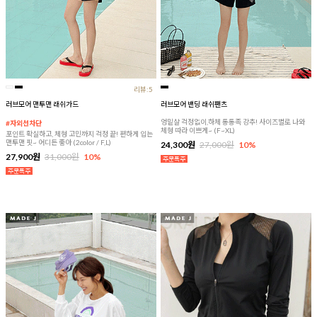
리뷰:5
러브모어 맨투맨 래쉬가드
러브모어 밴딩 래쉬팬츠
엉밑살 걱정없이,하체 통통족 강추! 사이즈별로 나와
#자외선차단
체형 따라 이쁘게~ (F~XL)
포인트 확실하고, 체형 고민까지 걱정 끝! 편하게 입는
맨투맨 핏~ 어디든 좋아 (2color / F,L)
24,300원
27,000원
10%
27,900원
31,000원
10%