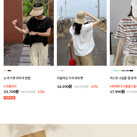
노아 리벳 라피아 썬캡
더블라인 지사 버킷햇
저스트 나일론 캡 모자
16,200원
18,000원
10%
#굿퀄리티
#워터파크 #물놀이필
25,700원
28,500원
10%
17,900원
19,8