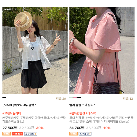
리뷰:26
리뷰:12
[MADE] 에보니 4부 슬랙스
앨리 튤립 소매 원피스
#브랜드퀄리티
#쫀득한텐션 #바스락
캐주얼하게도, 포멀하게도 다양한 코디가 가능한 만능
코디 걱정 끝! 한/벌/완/성 가능한 가벼운 원피스♥ 팔
하프슬랙스 (M,L)
뚝 고민? 튤립 소매 디자인이 다 커버해요 (3color)
27,500원
39,500원
30%
34,700원
38,500원
10%