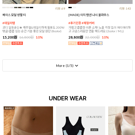
리뷰:69
리뷰:143
베이스 모달 반팔 티
[MADE] 이지 텐션 나시 블라우스
#데일리템
#후기인증 #체형커버
코디 일등공신★ 캐주얼&데일리하게 활용도 200%!
가볍고 쫀쫀한 쉬폰 소재! 노출 걱정 없이 여리여리하
탱글/쫀쫀 입는 순간 기분 좋은 모달 원단 (8color)
고 고급스러움만 연출 해드려요 (2color / M,L)
15,200원
16,800원
10%
28,800원
32,000원
10%
More (
1
/
5
)
UNDER WEAR