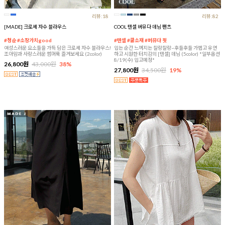
리뷰:18
리뷰:82
[MADE] 크로셰 자수 블라우스
COOL 텐셀 버뮤다 데님 팬츠
#청순 #소장가치good
#텐셀 #쿨소재 #버뮤다 핏
여성스러운 요소들을 가득 담은 크로셰 자수 블라우스!
입는 순간 느껴지는 찰랑찰랑~후들후들 가볍고 유연
조아맘과 사랑스러운 썸머룩 즐겨보세요 (2color)
하고 시원한 터치감의 [텐셀] 데님 (5color) *일부옵션
8/19(수) 입고예정*
26,800원
43,000원
38%
27,800원
34,500원
19%