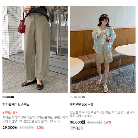
엘 다트 배기핏 슬랙스
제퍼 린넨100 셔켓
답답한 아우터는 부담스러운 계절, 차려입은 느낌 내기
#간절기팬츠
좋은 자켓 (4color)
사이드 절개와 밑단 다트가 더하는 포인트 세련된 배기
핏에 뒷밴딩으로 편안함을 담은 슬랙스 (3color)
38,000원
45,000원
16%
29,300원
32,500원
10%