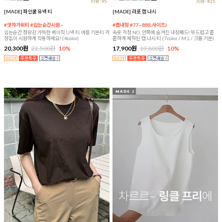
리뷰:95
리뷰:435
[MADE] 파인쿨 유넥 티
[MADE] 라포 캡 나시
#앗차가워티 #입는순간시원~
#캡내장 #77~88(L사이즈)
입는순간 청량감 가득한 베이직 U넥 티 여름 기본티 걱
속옷 걱정 NO, 안쪽에 숨겨진 내장패드! 부드럽고 쫀
정없이 시원하게 착용하세요! (4color)
쫀하게 제작된 캡 나시 티 (7color / M,L / 크롭,기본)
20,300원
22,500원
10%
17,900원
19,800원
10%