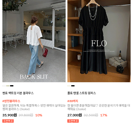
벤로 백트임 리본 블라우스
플로 텐셀 스트링 원피스
#반전블라우스
#88까지
앞은 깔끔하게, 뒤는 특별하게☆ 반전 매력이 살아있는
한 벌이면 충분하잖아요♡ 은은한 분위기가 매력을 더
썸머 블라우스 (3color)
해줘요 (2color)
35,900원
39,800원
10%
27,000원
32,500원
17%