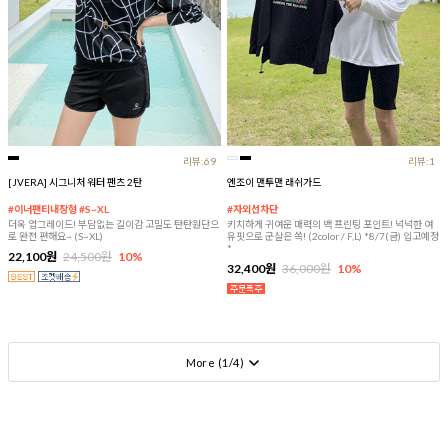
리뷰:69
리뷰:1
[JVERA] 시그니처 워터 팬츠 2탄
엔조이 맨투맨 래쉬가드
#이너팬티내장형 #S~XL
#자외선차단
더욱 업그레이드! 부담없는 길이감 고밀도 탄탄원단으
키치하게 귀여운 매력의 백 프린팅 포인트! 넉넉한 여
로 완전 편해요~ (S~XL)
유핏으로 군살은 쏙! (2color / F,L) *8/7(금) 입고예정
*
22,100원
24,500원
10%
32,400원
36,000원
10%
More (
1
/
4
)