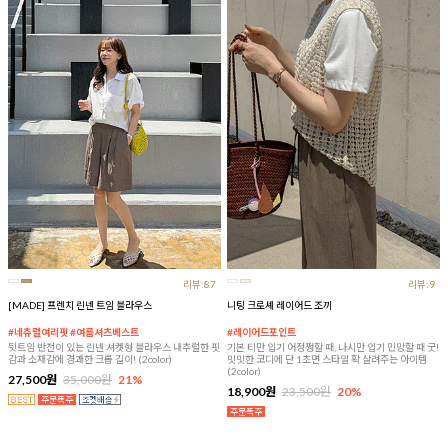
리뷰:87
리뷰:9
[MADE] 프렌치 린넨 트임 블라우스
니팅 크로셰 레이어드 조끼
#네츄럴여리핏 #여름셔츠베스트
#레이어드포인트
뒷트임 반전이 있는 린넨 셔켓형 블라우스 내추럴한 핏
기본 티만 입기 어정쩡할 때, 나시만 입기 민망할 때 굿!
감과 소재감에 경쾌한 크롭 길이! (2color)
밋밋한 코디에 단 1초면 스타일 확 살려주는 아이템
(2color)
27,500원
35,000원
21%
18,900원
23,500원
20%