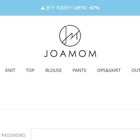
🌊 본격 여름준비!
UPTO ~87%
KNIT
TOP
BLOUSE
PANTS
OPS&SKIRT
OU
PASSWORD