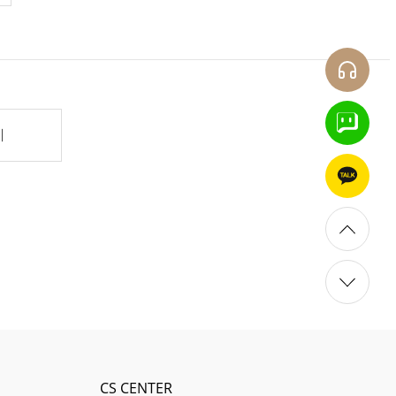
기
CS CENTER