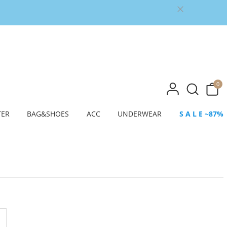
0
TER
BAG&SHOES
ACC
UNDERWEAR
S A L E ~87%