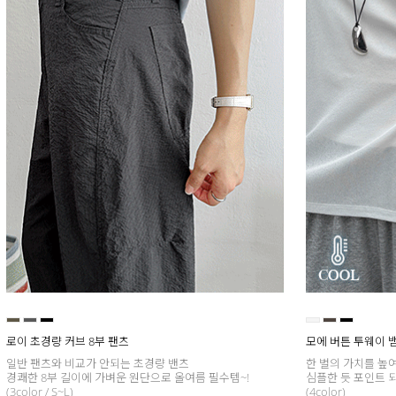
로이 초경량 커브 8부 팬츠
모에 버튼 투웨이 
일반 팬츠와 비교가 안되는 초경량 밴츠
한 벌의 가치를 높
경쾌한 8부 길이에 가벼운 원단으로 올여름 필수템~!
심플한 듯 포인트 
(3color / S~L)
(4color)