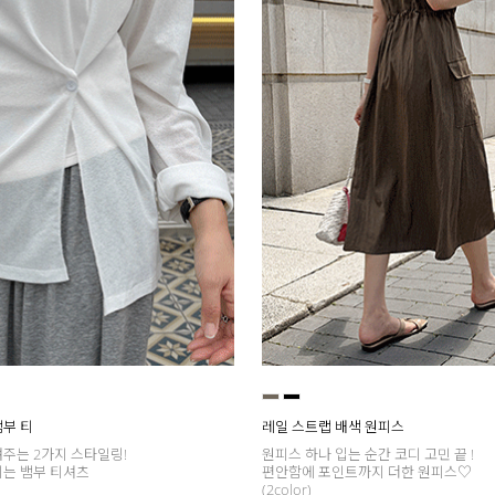
뱀부 티
레일 스트랩 배색 원피스
여주는 2가지 스타일링!
원피스 하나 입는 순간 코디 고민 끝 !
되는 뱀부 티셔츠
편안함에 포인트까지 더한 원피스♡
(2color)