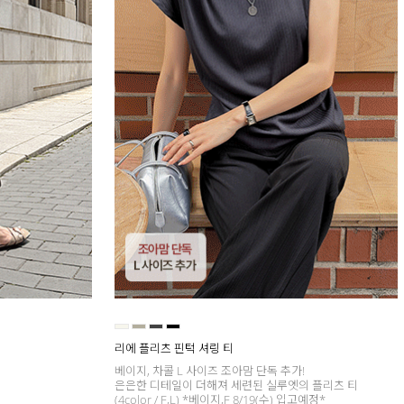
리에 플리츠 핀턱 셔링 티
베이지, 차콜 L 사이즈 조아맘 단독 추가!
은은한 디테일이 더해져 세련된 실루엣의 플리츠 티
(4color / F,L) *베이지,F 8/19(수) 입고예정*