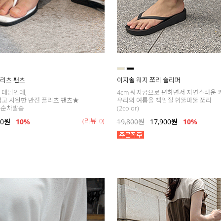
리츠 팬츠
이지솔 웨지 쪼리 슬리퍼
 데님인데,
4cm 웨지굽으로 편하면서 자연스러운 
볍고 시원한 반전 플리츠 팬츠★
우리의 여름을 책임질 휘뚤마뚤 쪼리
(화) 순차발송
(2color)
(리뷰: 0)
00
원
10%
19,800
원
17,900
원
10%