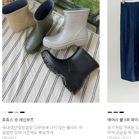
츄츄스 숏 레인부츠
에어리 쿨 8부 와이
국내생산!말랑말랑 고무냄새 나지 않는 퀄리티 굿!
공기처럼 가벼운 소
꿉꿉한 장마 시즌에도 뽀송하게
하체 군살을 쏙 가
(4color)
(3color / S~L)