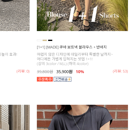
[1+1] [MADE] 쿠바 보트넥 블라우스 + 반바지
키높이 효과!
어렵지 않은 디자인에 데일리부터 특별한 날까지~
어디에든 가볍게 입혀지는 셋업 1+1!
(상의 3color / M,L) (하의 4color)
(리뷰: 0)
(리뷰: 53)
39,800
원
35,900
원
10%