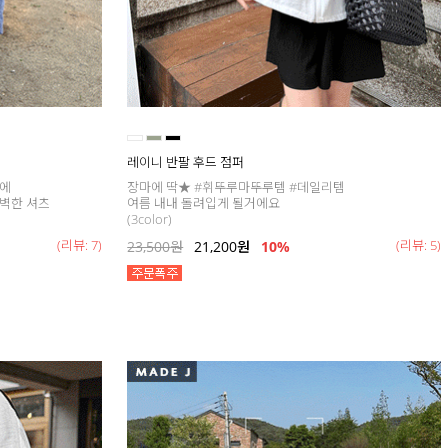
레이니 반팔 후드 점퍼
핏에
장마에 딱★ #휘뚜루마뚜루템 #데일리템
완벽한 셔츠
여름 내내 돌려입게 될거에요
(3color)
(리뷰: 7)
(리뷰: 5)
23,500
원
21,200
원
10%