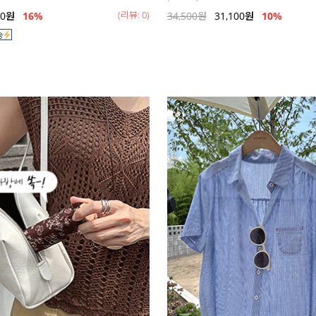
(리뷰: 0)
00
원
16
%
34,500
원
31,100
원
10%