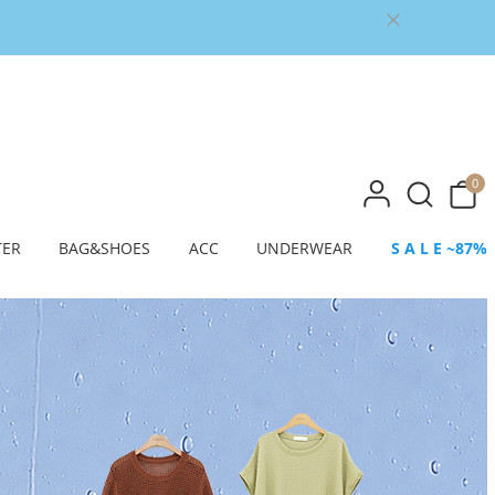
0
TER
BAG&SHOES
ACC
UNDERWEAR
S A L E ~87%