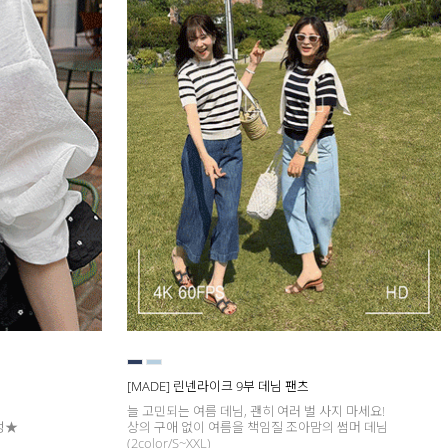
[MADE] 린넨라이크 9부 데님 팬츠
늘 고민되는 여름 데님, 괜히 여러 벌 사지 마세요!
성★
상의 구애 없이 여름을 책임질 조아맘의 썸머 데님
(2color/S~XXL)