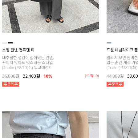
소엘 린넨 맨투맨 티
드웬 데님라이크 플
내추럴한 결감이 살아있는 린넨,
멀리서 보면 완벽한
꾸미지 않아도 멋스러운 스타일
입는 순간 세상 가
(2color) *8/19(수) 입고예정*
(1color) *8/11
(리뷰: 0)
36,000
원
32,400
원
10%
44,000
원
39,6