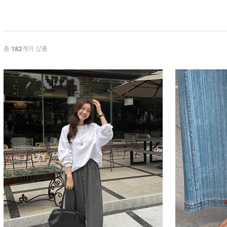
총
182
개의 상품