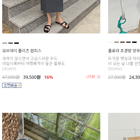
오브데이 플리츠 원피스
플로라 초경량 양
과하지 않으면서 고급스러운 무드
뜨거운 햇빛과 자외
데일리룩부터 여행룩까지 높은 활용도
비 오는 날 나를 
(3color)
(5color)
(리뷰: 0)
47,000
원
39,500
원
16
%
27,000
원
24,3