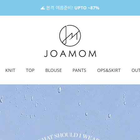
🌊 본격 여름준비!
UPTO ~87%
KNIT
TOP
BLOUSE
PANTS
OPS&SKIRT
OU