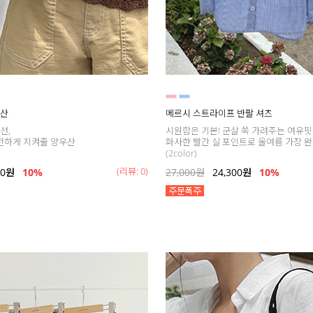
우산
메르시 스트라이프 반팔 셔츠
선,
시원함은 기본! 군살 쏙 가려주는 여유
안전하게 지켜줄 양우산
화사한 빨간 실 포인트로 올여름 가장 
(2color)
(리뷰: 0)
00
원
10%
27,000
원
24,300
원
10%