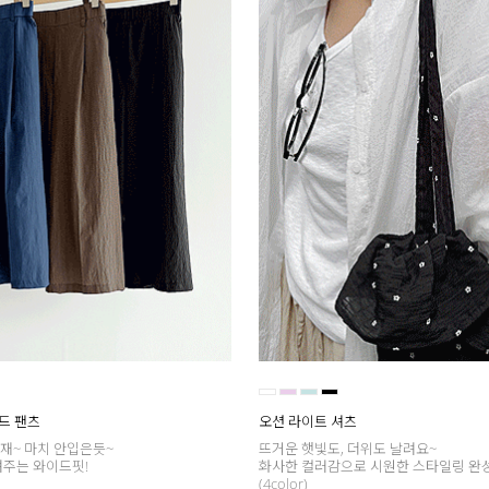
드 팬츠
오션 라이트 셔츠
재~ 마치 안입은듯~
뜨거운 햇빛도, 더위도 날려요~
려주는 와이드핏!
화사한 컬러감으로 시원한 스타일링 완
(4color)