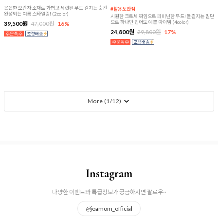
은은한 오간자 소재로 가볍고 세련된 무드 걸치는 순간
#활용도만점
완성되는 여름 스타일링! (2color)
시원한 크로셰 짜임으로 페미닌한 무드! 물결지는 밑단
으로 하나만 입어도 예쁜 아이템 (4color)
39,500원
47,000원
16%
24,800원
29,800원
17%
More (
1
/
12
)
Instagram
다양한 이벤트와 특급정보가 궁금하시면 팔로우~
@
joamom_official