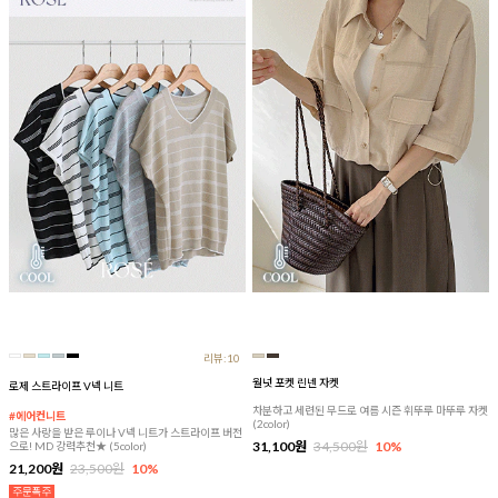
리뷰:10
월넛 포켓 린넨 자켓
로제 스트라이프 V넥 니트
차분하고 세련된 무드로 여름 시즌 휘뚜루 마뚜루 자켓
#에어컨니트
(2color)
많은 사랑을 받은 루이나 V넥 니트가 스트라이프 버전
31,100원
34,500원
10%
으로! MD 강력추천★ (5color)
21,200원
23,500원
10%