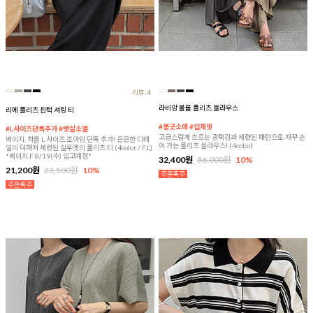
리뷰:4
라비앙 볼륨 플리츠 블라우스
리에 플리츠 핀턱 셔링 티
#봉긋소매 #입체핏
#L사이즈단독추가 #뱃살소멸
고급스럽게 흐르는 광택감과 세련된 패턴으로 자꾸 손
베이지, 차콜 L 사이즈 조아맘 단독 추가! 은은한 디테
이 가는 플리츠 블라우스! (4color)
일이 더해져 세련된 실루엣의 플리츠 티 (4color / F,L)
*베이지,F 8/19(수) 입고예정*
32,400원
36,000원
10%
21,200원
23,500원
10%