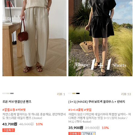
리뷰:1
리뷰:53
르온 커브 텐셀린넨 팬츠
[1+1] [MADE] 쿠바 보트넥 블라우스 + 반바지
#깔별소장 #커브핏
#1+1 #쿨링 #셋업
자연스럽게 떨어지는 핏 하나로 충분해요, 편안하면서
어렵지 않은 디자인에 데일리부터 특별한 날까지~ 어
도 멋스러운 데일리 팬츠 (3color)
디에든 가볍게 입혀지는 셋업 1+1! (상의 3color /
M,L) (하의 4color)
43,700원
48,500원
10%
35,900원
39,800원
10%