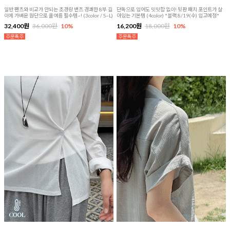
일반 팬츠와 비교가 안되는 초경량 밴츠 경쾌한 8부 길
단독으로 입어도 밋밋함 없이! 뒷판 패치 포인트가 살
이에 가벼운 원단으로 올여름 필수템~! (3color / S~L)
아있는 기본템 (4color) *블랙 8/19(수) 입고예정*
32,400원
36,000원
10%
16,200원
18,000원
10%