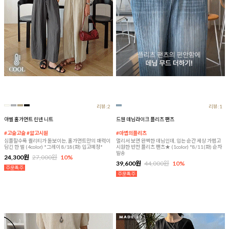
리뷰:2
리뷰:1
아벨 홀가먼트 린넨 니트
드웬 데님라이크 플리츠 팬츠
#고슬고슬 #얇고시원
#마법의플리츠
심플할수록 퀄리티가 돋보이는, 홀가먼트만의 매력이
멀리서 보면 완벽한 데님인데, 입는 순간 세상 가볍고
담긴 한 벌 (4color) *그레이 8/18(화) 입고예정*
시원한 반전 플리츠 팬츠★ (1color) *8/11(화) 순차
발송
24,300원
27,000원
10%
39,600원
44,000원
10%