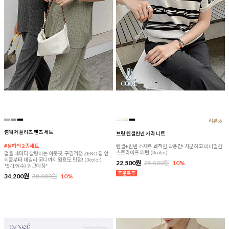
리뷰:6
썸웨어 플리츠 팬츠 세트
브링 텐셀린넨 카라 니트
#상하의 2종세트
텐셀+린넨 소재로 쾌적한 착용감! 차분하고 미니멀한
스트라이프 패턴 (3color)
걸을 때마다 찰랑이는 아웃핏, 구김걱정 ZERO 집 앞
외출부터 데일리 코디까지 활용도 만점! (3color)
22,500원
25,000원
10%
*8/19(수) 입고예정*
34,200원
38,000원
10%