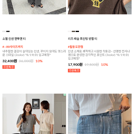
소엘 린넨 맨투맨 티
리츠 태슬 프린팅 반팔 티
#~88사이즈까지
#활용도만점
내추럴한 결감이 살아있는 린넨, 꾸미지 않아도 멋스러
린넨 소재로 쾌적하고 시원한 착용감~ 선명한 전사나
운 스타일 (2color) *8/19(수) 입고예정*
염으로 완성한 감각적인 포인트 (3color) *8/19(수)
입고예정*
32,400원
36,000원
10%
17,900원
19,800원
10%