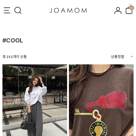
0
#COOL
총
211
개의 상품