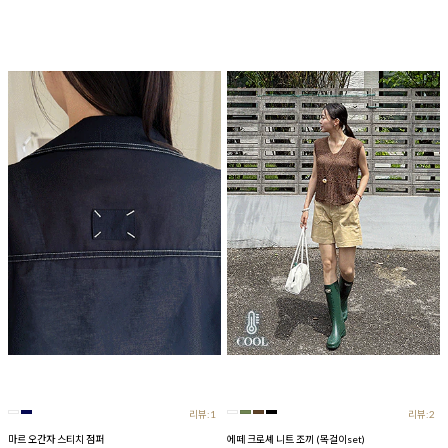
리뷰:1
리뷰:2
마르 오간자 스티치 점퍼
에떼 크로셰 니트 조끼 (목걸이set)