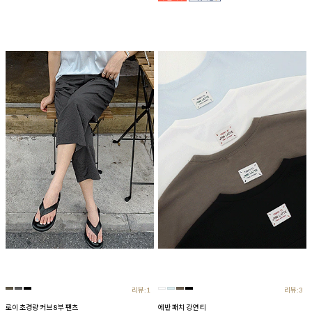
리뷰:1
리뷰:3
로이 초경량 커브 8부 팬츠
에반 패치 강연 티