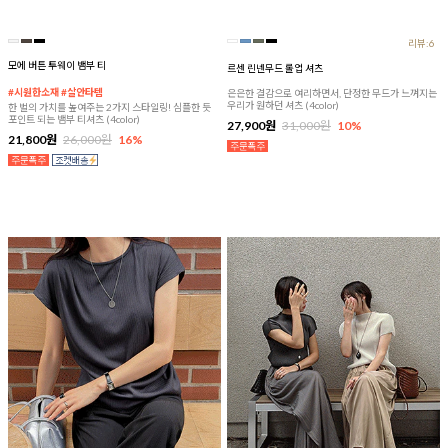
리뷰:6
모에 버튼 투웨이 뱀부 티
르센 린넨무드 롤업 셔츠
#시원한소재 #살안타템
은은한 결감으로 여리하면서, 단정한 무드가 느껴지는
우리가 원하던 셔츠 (4color)
한 벌의 가치를 높여주는 2가지 스타일링! 심플한 듯
포인트 되는 뱀부 티셔츠 (4color)
27,900원
31,000원
10%
21,800원
26,000원
16%