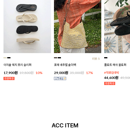
리뷰:5
이지솔 웨지 쪼리 슬리퍼
포레 네추럴 숄더백
플로트 메쉬 블로퍼
17,900원
19,800원
10%
29,000원
35,000원
17%
#착화감대박
44,600원
49,5
ACC ITEM