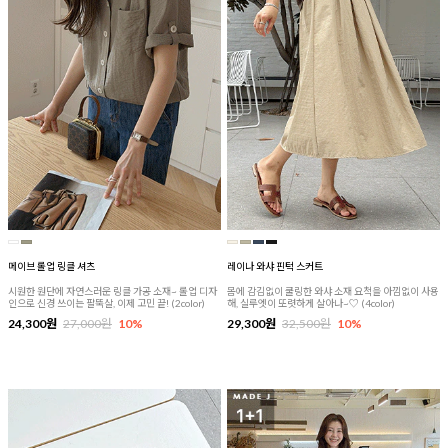
메이브 롤업 링클 셔츠
레이나 와샤 핀턱 스커트
시원한 원단에 자연스러운 링클 가공 소재~ 롤업 디자
몸에 감김없이 쿨링한 와샤 소재 요척을 아낌없이 사용
인으로 신경 쓰이는 팔뚝살, 이제 고민 끝! (2color)
해, 실루엣이 또렷하게 살아나~♡ (4color)
24,300원
27,000원
10%
29,300원
32,500원
10%