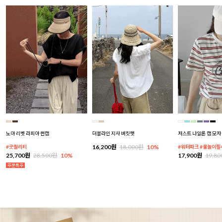
노아 리벳 라피아 썬캡
더블라인 지사 버킷햇
저스트 나일론 캡 모자
16,200원
18,000원
10%
#굿퀄리티
#워터파크 #물놀이필
25,700원
28,500원
10%
17,900원
19,8