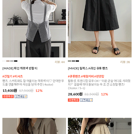
리뷰:44
리뷰:38
[MADE] 파인 하프넥 반팔 티
[MADE] 릴렉스 A라인 큐롯 팬츠
#간절기 #티셔츠
#큐롯팬츠 #체형커버 #편안함
팬츠, 스커트와도 잘 어울리는 하프넥 티♡ 단아한 무
활동성, 트렌디함 모두 OK! "미운 군살 어디로 사라졌
드를 연출해주어 사심을 담아 추천 (4color)
지?" 걸을때 마다 돋보이는 무.조.건 소장할 팬츠!
(3color / S~L)
15,400원
17,500원
12%
28,600원
32,500원
12%