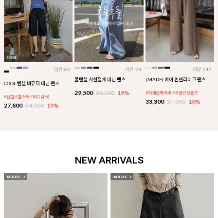
리뷰:83
리뷰:24
리뷰:214
쿨텐셀 사선절개 데님 팬츠
[MADE] 베이 린넨라이크 팬츠
COOL 텐셀 버뮤다 데님 팬츠
29,500
36,500
19%
#하체완벽커버 #여름인생팬츠
#텐셀 #쿨소재 #버뮤다 핏
33,300
37,000
10%
27,800
34,500
19%
NEW ARRIVALS