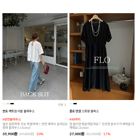
리뷰:1
벤로 백트임 리본 블라우스
플로 텐셀 스트링 원피스
#반전블라우스
#88까지
앞은 깔끔하게, 뒤는 특별하게☆ 반전 매력이 살아있는
한 벌이면 충분하잖아요♡ 은은한 분위기가 매력을 더
썸머 블라우스 (3color)
해줘요 (2color)
35,900원
39,800원
10%
27,000원
32,500원
17%