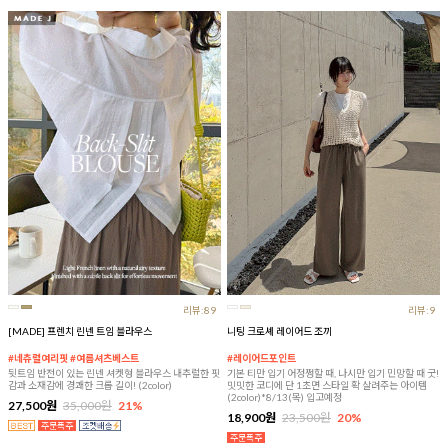
리뷰:89
리뷰:9
[MADE] 프렌치 린넨 트임 블라우스
니팅 크로셰 레이어드 조끼
#네츄럴여리핏 #여름셔츠베스트
#레이어드포인트
뒷트임 반전이 있는 린넨 셔켓형 블라우스 내추럴한 핏
기본 티만 입기 어정쩡할 때, 나시만 입기 민망할 때 굿!
감과 소재감에 경쾌한 크롭 길이! (2color)
밋밋한 코디에 단 1초면 스타일 확 살려주는 아이템
(2color)*8/13(목) 입고예정
27,500원
35,000원
21%
18,900원
23,500원
20%