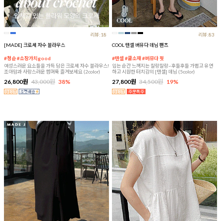
리뷰:18
리뷰:83
[MADE] 크로셰 자수 블라우스
COOL 텐셀 버뮤다 데님 팬츠
#청순 #소장가치good
#텐셀 #쿨소재 #버뮤다 핏
여성스러운 요소들을 가득 담은 크로셰 자수 블라우스!
입는 순간 느껴지는 찰랑찰랑~후들후들 가볍고 유연
조아맘과 사랑스러운 썸머룩 즐겨보세요 (2color)
하고 시원한 터치감의 [텐셀] 데님 (5color)
26,800원
43,000원
38%
27,800원
34,500원
19%