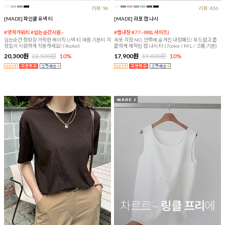
리뷰:96
리뷰:436
[MADE] 파인쿨 유넥 티
[MADE] 라포 캡 나시
#앗차가워티 #입는순간시원~
#캡내장 #77~88(L사이즈)
입는순간 청량감 가득한 베이직 U넥 티 여름 기본티 걱
속옷 걱정 NO, 안쪽에 숨겨진 내장패드! 부드럽고 쫀
정없이 시원하게 착용하세요! (4color)
쫀하게 제작된 캡 나시 티 (7color / M,L / 크롭,기본)
20,300원
22,500원
10%
17,900원
19,800원
10%