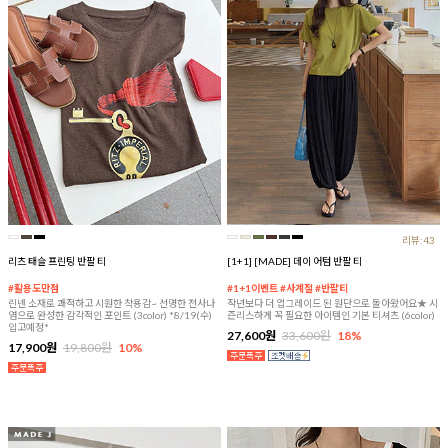
리뷰:43
리츠 태슬 프린팅 반팔 티
[1+1] [MADE] 데이 어텀 반팔 티
#활용도만점
#1+1이벤트 #사계절 #반팔티
린넨 소재로 쾌적하고 시원한 착용감~ 선명한 전사나
작년보다 더 업그레이드 된 원단으로 돌아왔어요★ 시
염으로 완성한 감각적인 포인트 (3color) *8/19(수)
즌리스하게 꼭 필요한 아이템인 기본 티셔츠 (6color)
입고예정*
27,600원
33,600원
18%
17,900원
19,800원
10%