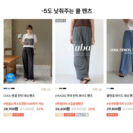
-5도 낮춰주는 쿨 팬츠
리뷰:25
리뷰:36
COOL 텐셀 핀턱 데님 팬츠
[MADE] 쿠바 핀턱 와이드 팬츠
쿨텐셀 와이드 데님 팬
#텐셀소재 #초경량 #88까지 가능
#폭염대비 #얼음땡팬츠
#숏부터롱까지 #3단
28,900원
37,000원
22%
26,600원
29,500원
10%
29,800원
37,0