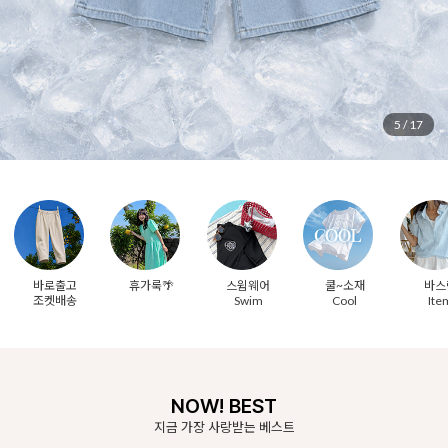
6
/
17
바로출고
휴가룩🌴
스윔웨어
쿨~소재
바스
조켓배송
Swim
Cool
Ite
NOW! BEST
지금 가장 사랑받는 베스트