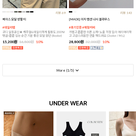
리뷰:69
리뷰:143
베이스 모달 반팔 티
[MADE] 이지 텐션 나시 블라우스
#데일리템
#후기인증 #체형커버
코디 일등공신★ 캐주얼&데일리하게 활용도 200%!
가볍고 쫀쫀한 쉬폰 소재! 노출 걱정 없이 여리여리하
탱글/쫀쫀 입는 순간 기분 좋은 모달 원단 (8color)
고 고급스러움만 연출 해드려요 (2color / M,L)
15,200원
16,800원
10%
28,800원
32,000원
10%
More (
1
/
5
)
UNDER WEAR