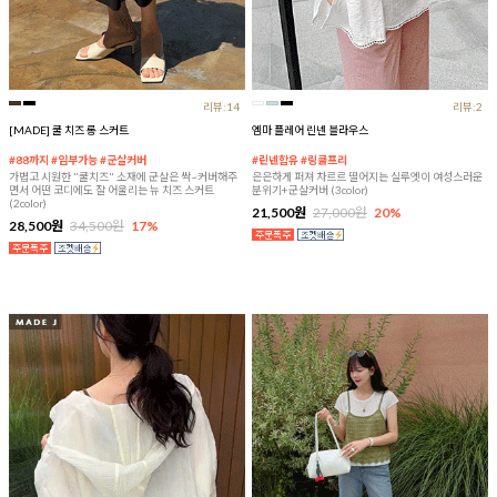
리뷰:14
리뷰:2
[MADE] 쿨 치즈 롱 스커트
엠마 플레어 린넨 블라우스
#88까지 #임부가능 #군살커버
#린넨함유 #링클프리
가볍고 시원한 "쿨치즈" 소재에 군살은 싹~커버해주
은은하게 퍼져 차르르 떨어지는 실루엣이 여성스러운
면서 어떤 코디에도 잘 어울리는 뉴 치즈 스커트
분위기+군살커버 (3color)
(2color)
21,500원
27,000원
20%
28,500원
34,500원
17%