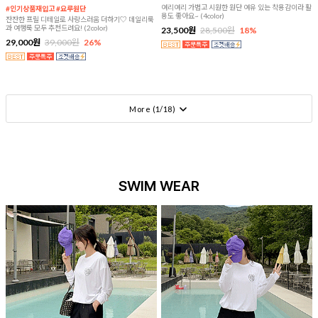
여리여리 가볍고 시원한 원단 여유 있는 착용감이라 활
#인기상품재입고 #요루원단
용도 좋아요~ (4color)
잔잔한 프릴 디테일로 사랑스러움 더하기♡ 데일리룩
과 여행룩 모두 추천드려요! (2color)
23,500원
28,500원
18%
29,000원
39,000원
26%
More (
1
/
18
)
SWIM WEAR