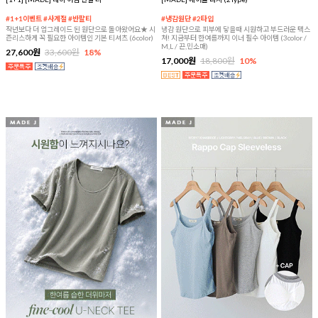
#1+1이벤트 #사계절 #반팔티
#냉감원단 #2타입
작년보다 더 업그레이드 된 원단으로 돌아왔어요★ 시
냉감 원단으로 피부에 닿을때 시원하고 부드러운 텍스
즌리스하게 꼭 필요한 아이템인 기본 티셔츠 (6color)
쳐! 지금부터 한여름까지 이너 필수 아이템 (3color /
M,L / 끈,민소매)
27,600원
33,600원
18%
17,000원
18,800원
10%