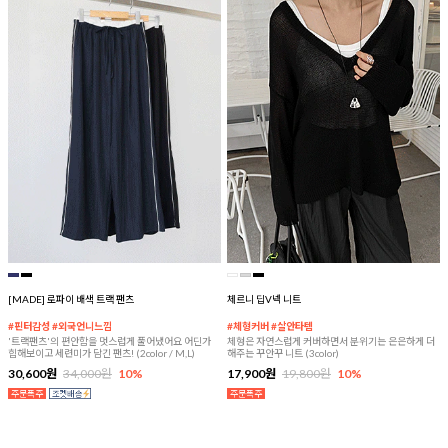
[MADE] 로파이 배색 트랙 팬츠
체르니 딥V넥 니트
#핀터감성 #외국언니느낌
#체형커버 #살안타템
'트랙팬츠'의 편안함을 멋스럽게 풀어냈어요 어딘가
체형은 자연스럽게 커버하면서 분위기는 은은하게 더
힙해보이고 세련미가 담긴 팬츠! (2color / M,L)
해주는 꾸안꾸 니트 (3color)
30,600원
34,000원
10%
17,900원
19,800원
10%