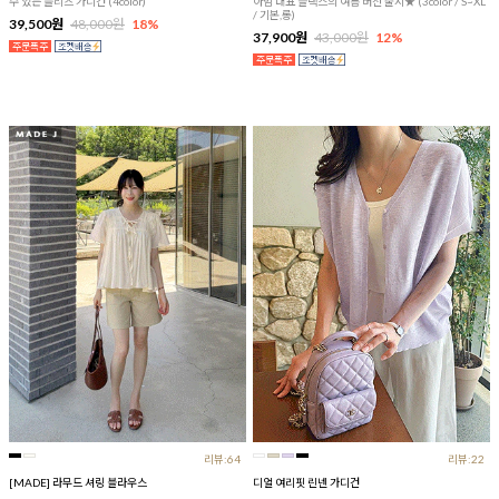
수 있는 플리츠 가디건 (4color)
아맘 대표 슬랙스의 여름 버전 출시★ (3color / S~XL
/ 기본,롱)
39,500원
48,000원
18%
37,900원
43,000원
12%
리뷰:64
리뷰:22
[MADE] 라무드 셔링 블라우스
디얼 여리핏 린넨 가디건