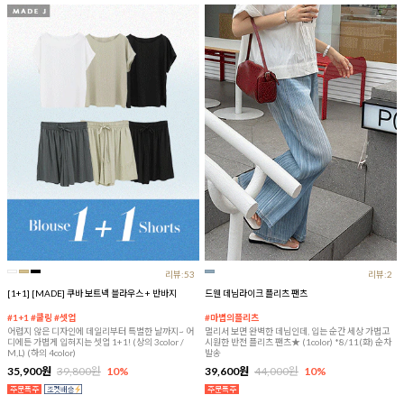
리뷰:53
리뷰:2
[1+1] [MADE] 쿠바 보트넥 블라우스 + 반바지
드웬 데님라이크 플리츠 팬츠
#1+1 #쿨링 #셋업
#마법의플리츠
어렵지 않은 디자인에 데일리부터 특별한 날까지~ 어
멀리서 보면 완벽한 데님인데, 입는 순간 세상 가볍고
디에든 가볍게 입혀지는 셋업 1+1! (상의 3color /
시원한 반전 플리츠 팬츠★ (1color) *8/11(화) 순차
M,L) (하의 4color)
발송
35,900원
39,800원
10%
39,600원
44,000원
10%