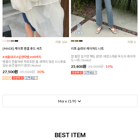
리뷰:106
리뷰:6
[MADE] 케이프 텐셀 후드 셔츠
리프 슬라브 레이어드 니트
한 벌만 입기만 해도 완성! 여성스러운 무드의 레이어
#여름내내 #살안타템 #88까지
드 니트 (3color)
텐셀이 만들어낸 차르르한 결, 과하지 않은 시스루로
입는 순간 분위기 완성 (4color)
25,800원
32,000원
19%
27,500원
39,500원
30%
More (
1
/
9
)
BEST ITEM