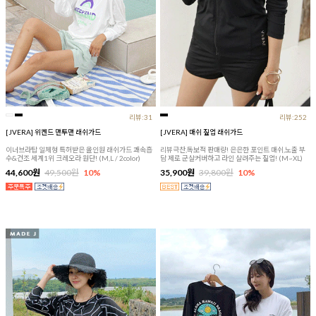
리뷰:31
리뷰:252
[JVERA] 위켄드 맨투맨 래쉬가드
[JVERA] 매쉬 짚업 래쉬가드
이너브라탑 일체형 특허받은 올인원 래쉬가드 쾌속흡
리뷰극찬,독보적 판매량! 은은한 포인트 매쉬,노출 부
수&건조 세계1위 크레오라 원단! (M,L / 2color)
담 제로 군살커버하고 라인 살려주는 짚업! (M~XL)
44,600원
49,500원
10%
35,900원
39,800원
10%