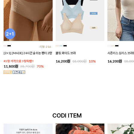
리뷰:216
[2+1] [MADE] 24시간 숨쉬는 팬티 2탄
쿨링 와이드 브라
시즌리스 심리스 브라
16,200원
18,000원
10%
16,200원
18,0
#2장 가격으로 3장득템!!
11,800원
38,700원
70%
CODI ITEM