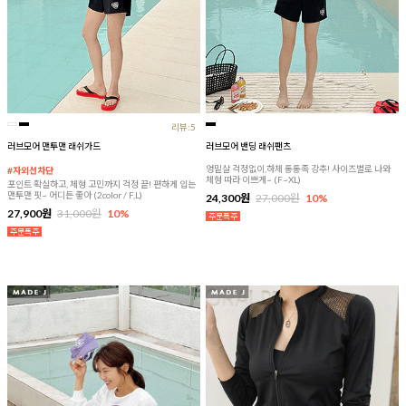
리뷰:5
러브모어 맨투맨 래쉬가드
러브모어 밴딩 래쉬팬츠
엉밑살 걱정없이,하체 통통족 강추! 사이즈별로 나와
#자외선차단
체형 따라 이쁘게~ (F~XL)
포인트 확실하고, 체형 고민까지 걱정 끝! 편하게 입는
맨투맨 핏~ 어디든 좋아 (2color / F,L)
24,300원
27,000원
10%
27,900원
31,000원
10%