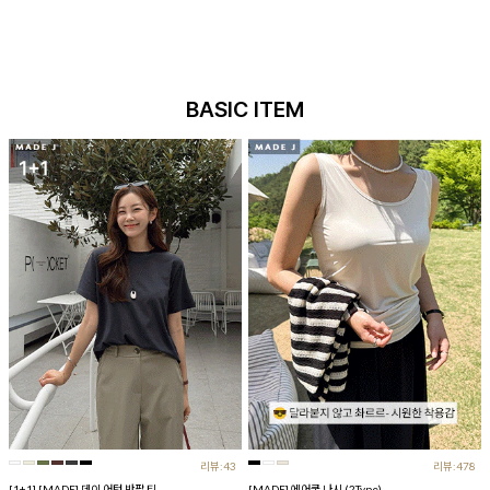
BASIC ITEM
리뷰:43
리뷰:478
[1+1] [MADE] 데이 어텀 반팔 티
[MADE] 에어쿨 나시 (2Type)