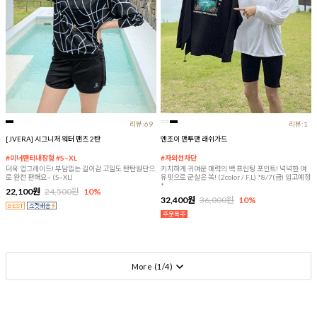
리뷰:69
리뷰:1
[JVERA] 시그니처 워터 팬츠 2탄
엔조이 맨투맨 래쉬가드
#이너팬티내장형 #S~XL
#자외선차단
더욱 업그레이드! 부담없는 길이감 고밀도 탄탄원단으
키치하게 귀여운 매력의 백 프린팅 포인트! 넉넉한 여
로 완전 편해요~ (S~XL)
유핏으로 군살은 쏙! (2color / F,L) *8/7(금) 입고예정
*
22,100원
24,500원
10%
32,400원
36,000원
10%
More (
1
/
4
)