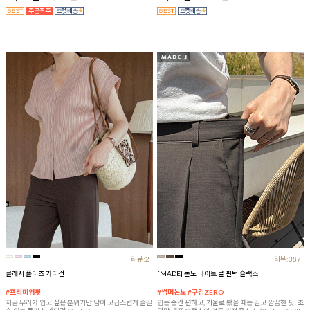
리뷰:2
리뷰:387
클래시 플리츠 가디건
[MADE] 논노 라이트 쿨 핀턱 슬랙스
#프리미엄핏
#썸머논노 #구김ZERO
지금 우리가 입고 싶은 분위기만 담아 고급스럽게 즐길
입는 순간 편하고, 거울로 봤을 때는 길고 깔끔한 핏! 조