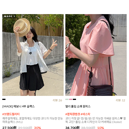
리뷰:26
리뷰:12
[MADE] 에보니 4부 슬랙스
앨리 튤립 소매 원피스
#브랜드퀄리티
#쫀득한텐션 #바스락
캐주얼하게도, 포멀하게도 다양한 코디가 가능한 만능
코디 걱정 끝! 한/벌/완/성 가능한 가벼운 원피스♥ 팔
하프슬랙스 (M,L)
뚝 고민? 튤립 소매 디자인이 다 커버해요 (3color)
27,500원
39,500원
30%
34,700원
38,500원
10%