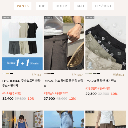
PANTS
TOP
OUTER
KNIT
OPS/SKIRT
리뷰:53
리뷰:387
리뷰:811
[1+1] [MADE] 쿠바 보트넥 블라
[MADE] 논노 라이트 쿨 핀턱 슬랙
[MADE] 쿨 라인 배기 팬츠
우스 + 반바지
스
#1만장돌파 #쿨+라이트
29,300
32,500
10%
#1+1 #쿨링 #셋업
#썸머논노 #구김ZERO
35,900
39,800
10%
37,900
43,000
12%