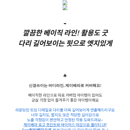
-
깔끔한 베이직 라인! 활용도 굿
다리 길어보이는 핏으로 엣지있게
♣
신경쓰이는 바디라인
,
제이베라로 커버해요
!
베이직한 라인으로 따로 커버업 아이템이 없어도
군살 걱정 없이 즐겨주기 좋은 아이템이에요
라운딩된 트임 디테일로 다리를 더욱 길어보이게 연출해드리구요
너무 길지도
,
짧지도 않은 적당한 길이감으로
노출 걱정없이 편안하고 안정된 착용 도와드려요
~
제이베라 로고 프린트와 바이어스 마감으로 퀄리티
UP
5cm
허리밴딩으로
복부군살을 더 잡아주어 똥배 쏙
~!