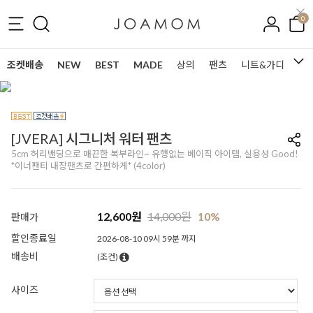
0
조켓배송
NEW
BEST
MADE
상의
팬츠
니트&가디건
[JVERA] 시그니처 워터 팬츠
5cm 허리밴딩으로 매끈한 복부라인~ 유행없는 베이직 아이템, 실용성 Good!
*이너팬티 내장팬츠로 간편하게* (4color)
12,600
원
14,000
원
10%
판매가
할인종료일
2026-08-10 09시 59분 까지
배송비
(조건)
사이즈