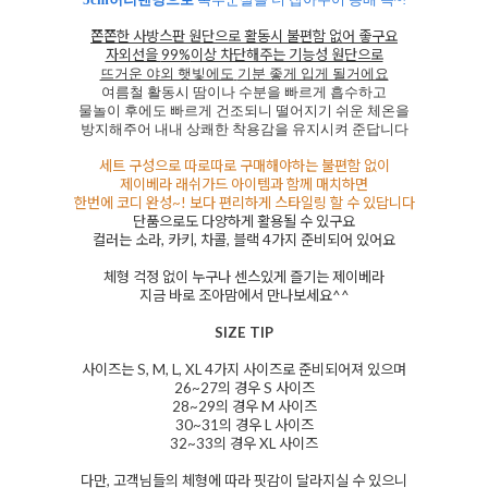
쫀쫀한 사방스판 원단으로 활동시 불편함 없어 좋구요
자외선을
99%
이상 차단해주는 기능성 원단으로
뜨거운 야외 햇빛에도
기분 좋게 입게 될거에요
여름철 활동시 땀이나 수분을 빠르게 흡수하고
물놀이 후에도 빠르게 건조되니 떨어지기 쉬운 체온을
방지해주어 내내 상쾌한 착용감을 유지시켜 준답니다
세트 구성으로 따로따로 구매해야하는 불편함 없이
제이베라 래쉬가드 아이템과 함께 매치하면
한번에 코디 완성
~!
보다 편리하게 스타일링 할 수 있답니다
단품으로도 다양하게 활용될 수 있구요
컬러는 소라
,
카키
,
차콜
,
블랙
4
가지 준비되어 있어요
체형 걱정 없이 누구나 센스있게 즐기는 제이베라
지금 바로 조아맘에서 만나보세요
^^
SIZE TIP
사이즈는
S, M, L, XL 4
가지 사이즈로 준비되어져 있으며
26~27
의 경우
S
사이즈
28~29
의 경우
M
사이즈
30~31
의 경우
L
사이즈
32~33
의 경우
XL
사이즈
다만
,
고객님들의 체형에 따라 핏감이 달라지실 수 있으니