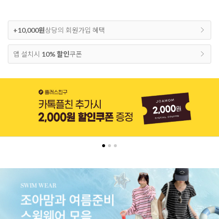
+10,000원
상당의 회원가입 혜택
앱 설치시
10% 할인
쿠폰