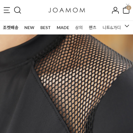
0
조켓배송
NEW
BEST
MADE
상의
팬츠
니트&가디건