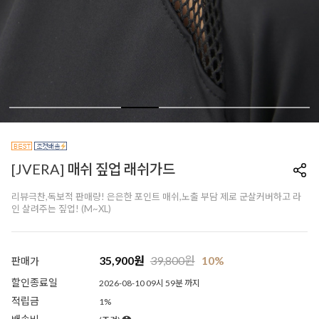
[JVERA] 매쉬 짚업 래쉬가드
리뷰극찬,독보적 판매량! 은은한 포인트 매쉬,노출 부담 제로 군살커버하고 라
인 살려주는 짚업! (M~XL)
35,900
원
39,800
원
10%
판매가
할인종료일
2026-08-10 09시 59분 까지
적립금
1%