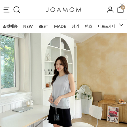
0
조켓배송
NEW
BEST
MADE
상의
팬츠
니트&가디건