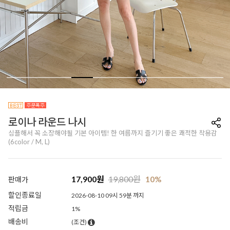
로이나 라운드 나시
심플해서 꼭 소장해야될 기본 아이템! 한 여름까지 즐기기 좋은 쾌적한 착용감
(6color / M, L)
17,900
원
19,800
원
10%
판매가
할인종료일
2026-08-10 09시 59분 까지
적립금
1%
배송비
(조건)