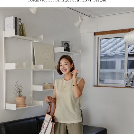
164cm / top 55 / pants 26 / bust 75B / shoes 240