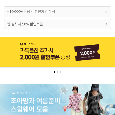
+10,000원
상당의 회원가입 혜택
앱 설치시
10% 할인
쿠폰