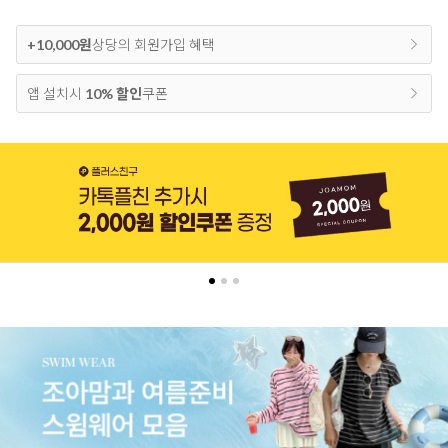
+10,000원
상당의 회원가입 혜택
앱 설치시
10% 할인
쿠폰