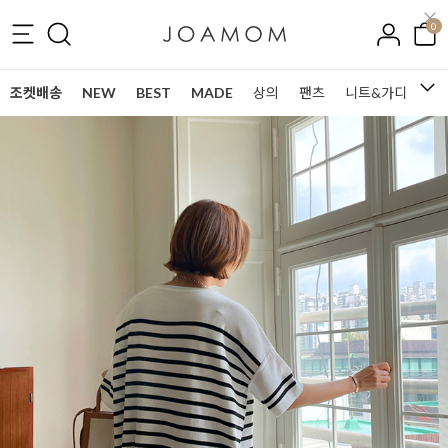
0
조켓배송
NEW
BEST
MADE
상의
팬츠
니트&가디건