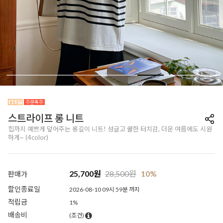
스트라이프 롱 니트
힙까지 예쁘게 덮어주는 롱길이 니트! 성글고 쿨한 터치감, 더운 여름에도 시원
하게~ (4color)
25,700
원
28,500
원
10%
판매가
할인종료일
2026-08-10 09시 59분 까지
적립금
1%
배송비
(조건)