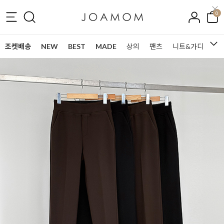
0
조켓배송
NEW
BEST
MADE
상의
팬츠
니트&가디건