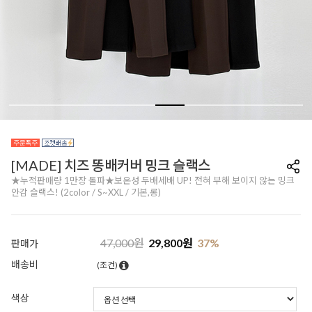
[MADE] 치즈 똥배커버 밍크 슬랙스
★누적판매량 1만장 돌파★보온성 두배세배 UP! 전혀 부해 보이지 않는 밍크
안감 슬랙스! (2color / S~XXL / 기본,롱)
47,000
원
29,800
원
37
%
판매가
배송비
(조건)
색상