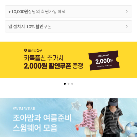
+10,000원
상당의 회원가입 혜택
앱 설치시
10% 할인
쿠폰