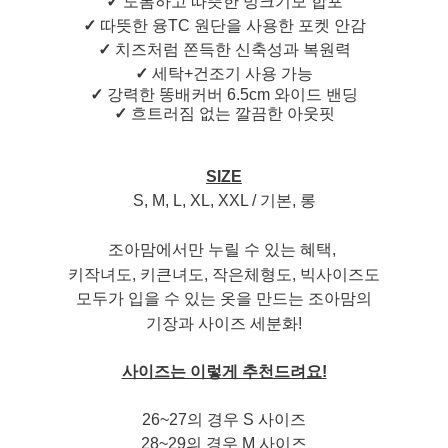
✓
도톰하고 따뜻한 밍크기모 합포
✓
따뜻한 융TC 원단을 사용한 포켓 안감
✓
치즈처럼 쫀득한 신축성과 복원력
✓
세탁+건조기 사용 가능
✓
강력한 똥배커버 6.5cm 와이드 밴딩
✓
흐트러짐 없는 깔끔한 아웃핏
SIZE
S, M, L, XL, XXL / 기본, 롱
조아맘에서만 누릴 수 있는 혜택,
키작녀도, 키큰녀도,
작은체형도, 빅사이즈도
모두가 입을 수 있는 옷을 만드는 조아맘의
기장과 사이즈 세분화!
사이즈는 이렇게 추천드려요!
26~27의 경우 S 사이즈
28~29의 경우 M 사이즈