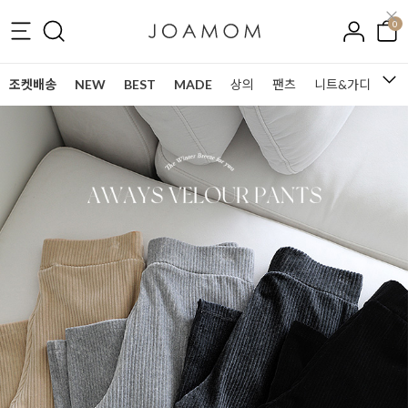
0
조켓배송
NEW
BEST
MADE
상의
팬츠
니트&가디건