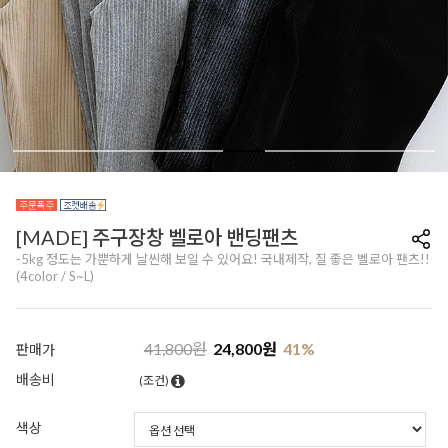
[MADE] 주구장창 벨로아 밴딩팬츠
-5kg 정도는 가뿐하게 날씬해 보일 수 있어요! 국내제작, 질 좋은 벨로아 팬츠!!
(4color / S~L)
41,800
원
24,800
원
41
%
판매가
배송비
(조건)
색상