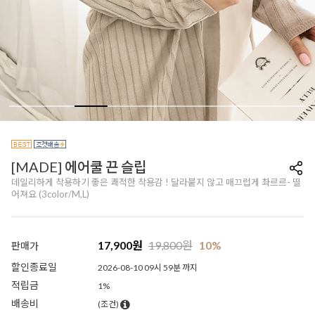
[MADE] 에어쿨 끈 슬립
데일리하게 착용하기 좋은 쾌적한 착용감 ! 달라붙지 않고 매끄럽게 촤르르- 떨
어져요 (3color/M,L)
17,900
원
19,800
원
10%
판매가
할인종료일
2026-08-10 09시 59분 까지
적립금
1%
배송비
(조건)