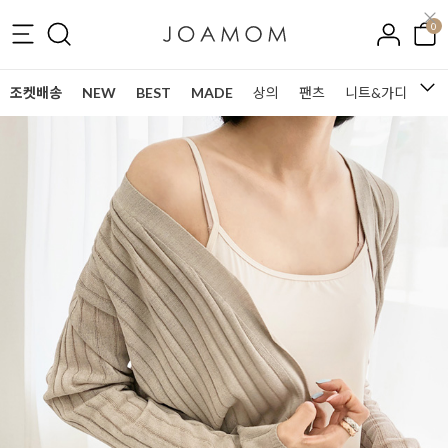
0
조켓배송
NEW
BEST
MADE
상의
팬츠
니트&가디건