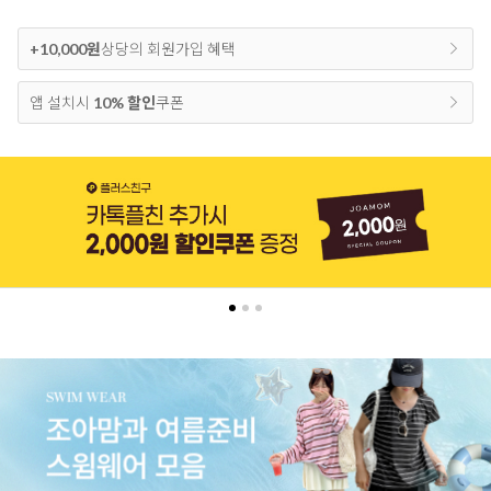
+10,000원
상당의 회원가입 혜택
앱 설치시
10% 할인
쿠폰