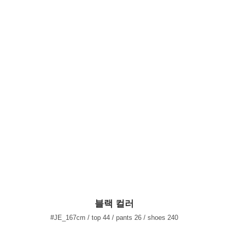
블랙 컬러
#JE_167cm / top 44 / pants 26 / shoes 240