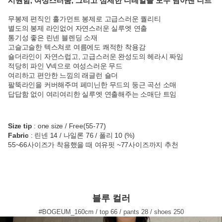
시원함, 여성스러움, 그리고 섬세한 디테일을 모두 담아낸 니트
무봉제 편직인 홀가먼트 봉제로 고급스러운 퀄리티
별도의 봉제 라인없어 자연스러운 실루엣 연출
통기성 좋은 린넨 블렌딩 소재
고슬고슬한 텍스쳐로 여름에도 쾌적한 착용감
숄더라인이 자연스럽고, 고급스러운 완성도의 헤라시 짜임
적당히 파인 V넥으로 여성스러운 무드
여리하고 편안한 느낌의 래글런 숄더
팔뚝라인을 커버해주며 페미닌한 무드의 둥근 곡선 소매
답답함 없이 여리여리한 실루엣 연출해주는 소매단 트임
Size tip
: one size / Free(55-77)
Fabric
: 린넨 14 / 나일론 76 / 폴리 10 (%)
55~66사이즈가 착용했을 때 여유핏 ~77사이즈까지 추천
블루 컬러
#BOGEUM_160cm / top 66 / pants 28 / shoes 250