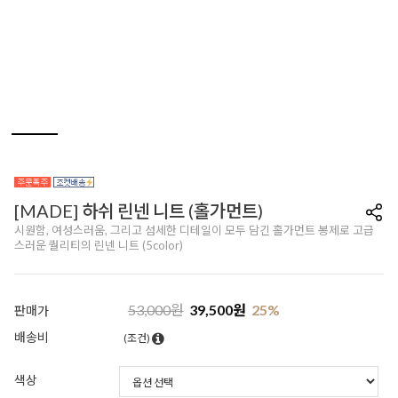
[MADE] 하쉬 린넨 니트 (홀가먼트)
시원함, 여성스러움, 그리고 섬세한 디테일이 모두 담긴 홀가먼트 봉제로 고급
스러운 퀄리티의 린넨 니트 (5color)
53,000
원
39,500
원
25
%
판매가
배송비
(조건)
색상