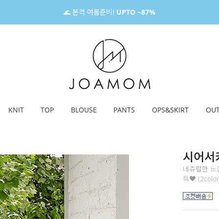
🌊 본격 여름준비!
UPTO ~87%
KNIT
TOP
BLOUSE
PANTS
OPS&SKIRT
OU
시어서
네츄럴한 느
득♥ (2color