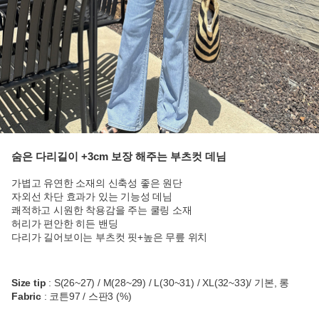
숨은 다리길이 +3cm 보장 해주는 부츠컷 데님
가볍고 유연한 소재의 신축성 좋은 원단
자외선 차단 효과가 있는 기능성 데님
쾌적하고 시원한 착용감을 주는 쿨링 소재
허리가 편안한 히든 밴딩
다리가 길어보이는 부츠컷 핏+높은 무릎 위치
Size tip
: S(26~27) / M(28~29) / L(30~31) / XL(32~33)/ 기본, 롱
Fabric
: 코튼97 / 스판3 (%)