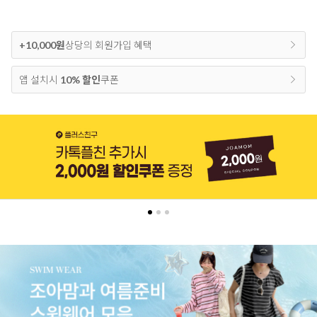
+10,000원
상당의 회원가입 혜택
앱 설치시
10% 할인
쿠폰