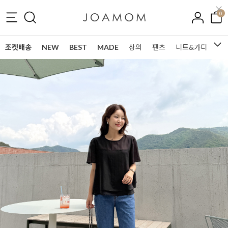
0
조켓배송
NEW
BEST
MADE
상의
팬츠
니트&가디건