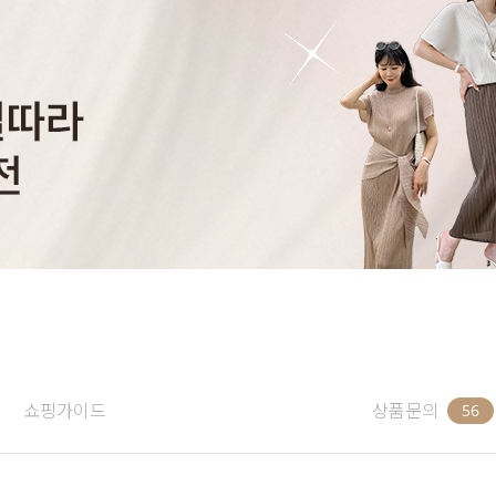
쇼핑가이드
상품문의
56