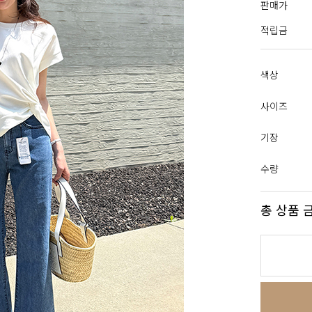
판매가
적립금
색상
사이즈
기장
수량
총 상품 