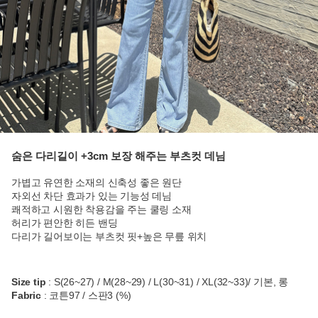
숨은 다리길이 +3cm 보장 해주는 부츠컷 데님
가볍고 유연한 소재의 신축성 좋은 원단
자외선 차단 효과가 있는 기능성 데님
쾌적하고 시원한 착용감을 주는 쿨링 소재
허리가 편안한 히든 밴딩
다리가 길어보이는 부츠컷 핏+높은 무릎 위치
Size tip
: S(26~27) / M(28~29) / L(30~31) / XL(32~33)/ 기본, 롱
Fabric
: 코튼97 / 스판3 (%)