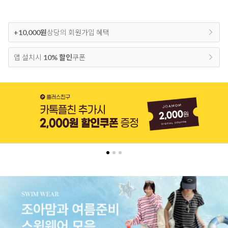
+10,000원
상당의 회원가입 혜택
앱 설치시
10% 할인
쿠폰