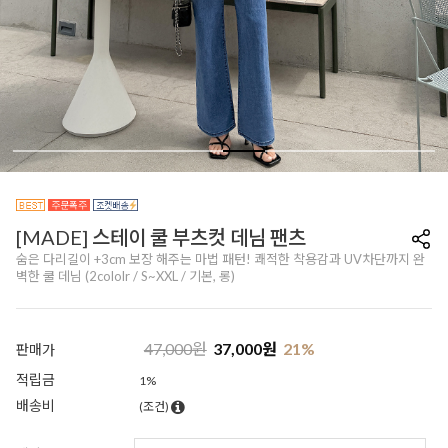
[MADE] 스테이 쿨 부츠컷 데님 팬츠
숨은 다리길이 +3cm 보장 해주는 마법 패턴! 쾌적한 착용감과 UV차단까지 완
벽한 쿨 데님 (2cololr / S~XXL / 기본, 롱)
47,000
원
37,000
원
21
%
판매가
적립금
1%
배송비
(조건)