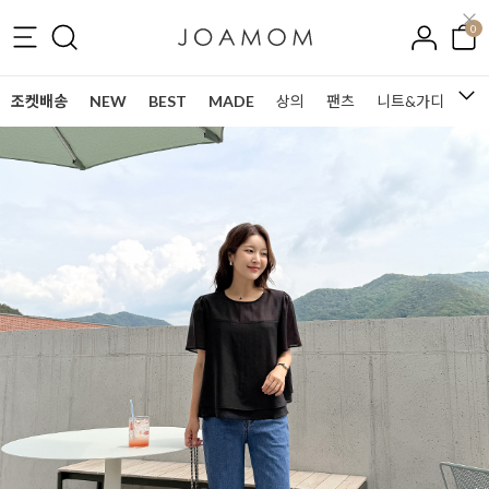
0
조켓배송
NEW
BEST
MADE
상의
팬츠
니트&가디건