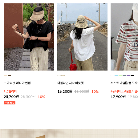
노아 리벳 라피아 썬캡
더블라인 지사 버킷햇
저스트 나일론 캡 모자
16,200원
18,000원
10%
#굿퀄리티
#워터파크 #물놀이필
25,700원
28,500원
10%
17,900원
19,8