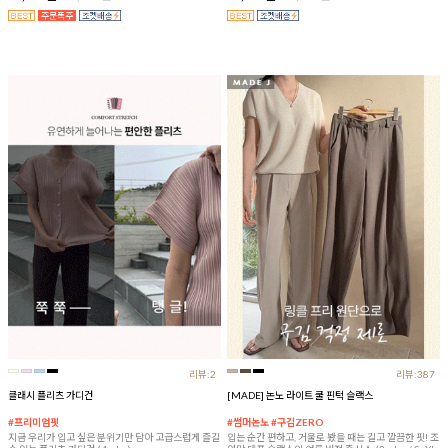
리뷰:2
리뷰:387
클래시 플리츠 가디건
[MADE] 논노 라이트 쿨 핀턱 슬랙스
#프리미엄핏
#썸머논노 #구김ZERO
지금 우리가 입고 싶은 분위기만 담아 고급스럽게 즐길
입는 순간 편하고, 거울로 봤을 때는 길고 깔끔한 핏! 조