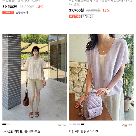
수 있는 플리츠 가디건 (4color)
아맘 대표 슬랙스의 여름 버전 출시★ (3color / S~XL
/ 기본,롱)
39,500원
48,000원
18%
37,900원
43,000원
12%
리뷰:64
리뷰:22
[MADE] 라무드 셔링 블라우스
디얼 여리핏 린넨 가디건