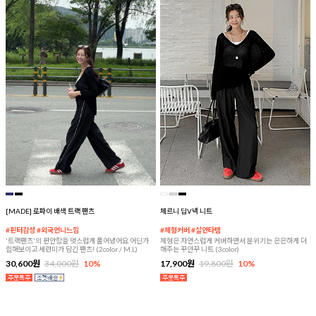
[MADE] 로파이 배색 트랙 팬츠
체르니 딥V넥 니트
#핀터감성 #외국언니느낌
#체형커버 #살안타템
'트랙팬츠'의 편안함을 멋스럽게 풀어냈어요 어딘가
체형은 자연스럽게 커버하면서 분위기는 은은하게 더
힙해보이고 세련미가 담긴 팬츠! (2color / M,L)
해주는 꾸안꾸 니트 (3color)
30,600원
34,000원
10%
17,900원
19,800원
10%