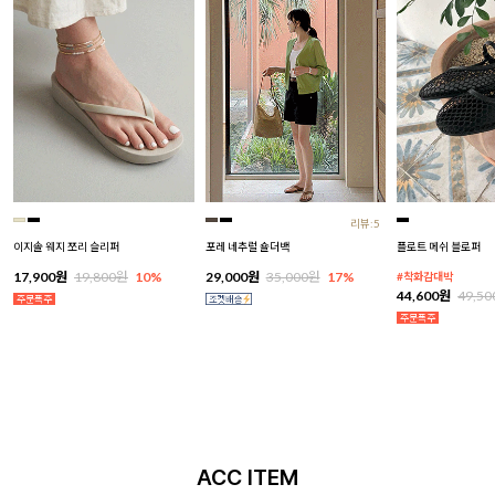
리뷰:5
이지솔 웨지 쪼리 슬리퍼
포레 네추럴 숄더백
플로트 메쉬 블로퍼
17,900원
19,800원
10%
29,000원
35,000원
17%
#착화감대박
44,600원
49,5
ACC ITEM