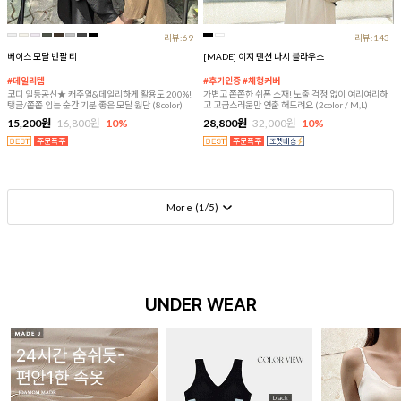
리뷰:69
리뷰:143
베이스 모달 반팔 티
[MADE] 이지 텐션 나시 블라우스
#데일리템
#후기인증 #체형커버
코디 일등공신★ 캐주얼&데일리하게 활용도 200%!
가볍고 쫀쫀한 쉬폰 소재! 노출 걱정 없이 여리여리하
탱글/쫀쫀 입는 순간 기분 좋은 모달 원단 (8color)
고 고급스러움만 연출 해드려요 (2color / M,L)
15,200원
16,800원
10%
28,800원
32,000원
10%
More (
1
/
5
)
UNDER WEAR