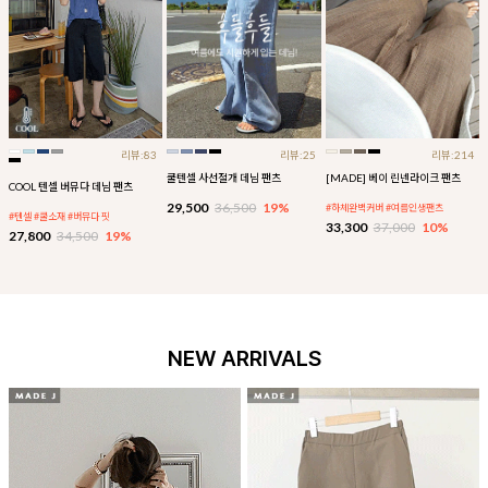
리뷰:83
리뷰:25
리뷰:214
쿨텐셀 사선절개 데님 팬츠
[MADE] 베이 린넨라이크 팬츠
COOL 텐셀 버뮤다 데님 팬츠
29,500
36,500
19%
#하체완벽커버 #여름인생팬츠
#텐셀 #쿨소재 #버뮤다 핏
33,300
37,000
10%
27,800
34,500
19%
NEW ARRIVALS