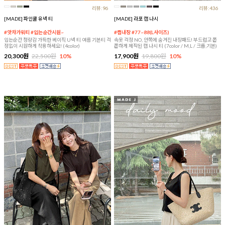
리뷰:96
리뷰:436
[MADE] 파인쿨 유넥 티
[MADE] 라포 캡 나시
#앗차가워티 #입는순간시원~
#캡내장 #77~88(L사이즈)
입는순간 청량감 가득한 베이직 U넥 티 여름 기본티 걱
속옷 걱정 NO, 안쪽에 숨겨진 내장패드! 부드럽고 쫀
정없이 시원하게 착용하세요! (4color)
쫀하게 제작된 캡 나시 티 (7color / M,L / 크롭,기본)
20,300원
22,500원
10%
17,900원
19,800원
10%