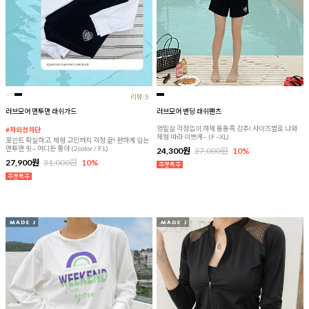
리뷰:5
러브모어 맨투맨 래쉬가드
러브모어 밴딩 래쉬팬츠
엉밑살 걱정없이,하체 통통족 강추! 사이즈별로 나와
#자외선차단
체형 따라 이쁘게~ (F~XL)
포인트 확실하고, 체형 고민까지 걱정 끝! 편하게 입는
맨투맨 핏~ 어디든 좋아 (2color / F,L)
24,300원
27,000원
10%
27,900원
31,000원
10%