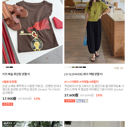
리뷰:43
리츠 태슬 프린팅 반팔 티
[1+1] [MADE] 데이 어텀 반팔 티
#활용도만점
#1+1이벤트 #사계절 #반팔티
린넨 소재로 쾌적하고 시원한 착용감~ 선명한 전사나
작년보다 더 업그레이드 된 원단으로 돌아왔어요★ 시
염으로 완성한 감각적인 포인트 (3color) *8/19(수)
즌리스하게 꼭 필요한 아이템인 기본 티셔츠 (6color)
입고예정*
27,600원
33,600원
18%
17,900원
19,800원
10%