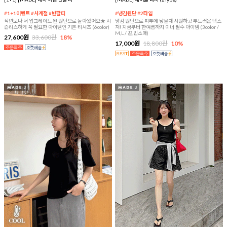
#1+1이벤트 #사계절 #반팔티
#냉감원단 #2타입
작년보다 더 업그레이드 된 원단으로 돌아왔어요★ 시
냉감 원단으로 피부에 닿을때 시원하고 부드러운 텍스
즌리스하게 꼭 필요한 아이템인 기본 티셔츠 (6color)
쳐! 지금부터 한여름까지 이너 필수 아이템 (3color /
M,L / 끈,민소매)
27,600원
33,600원
18%
17,000원
18,800원
10%