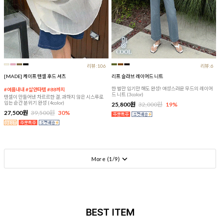
리뷰:106
리뷰:6
[MADE] 케이프 텐셀 후드 셔츠
리프 슬라브 레이어드 니트
한 벌만 입기만 해도 완성! 여성스러운 무드의 레이어
#여름내내 #살안타템 #88까지
드 니트 (3color)
텐셀이 만들어낸 차르르한 결, 과하지 않은 시스루로
입는 순간 분위기 완성 (4color)
25,800원
32,000원
19%
27,500원
39,500원
30%
More (
1
/
9
)
BEST ITEM