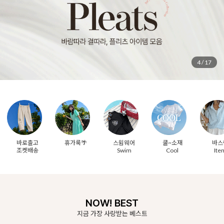
5
/
17
바로출고
휴가룩🌴
스윔웨어
쿨~소재
바스
조켓배송
Swim
Cool
Ite
NOW! BEST
지금 가장 사랑받는 베스트