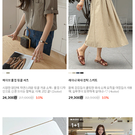
메이브 롤업 링클 셔츠
레이나 와샤 핀턱 스커트
시원한 원단에 자연스러운 링클 가공 소재~ 롤업 디자
몸에 감김없이 쿨링한 와샤 소재 요척을 아낌없이 사용
인으로 신경 쓰이는 팔뚝살, 이제 고민 끝! (2color)
해, 실루엣이 또렷하게 살아나~♡ (4color)
24,300원
27,000원
10%
29,300원
32,500원
10%