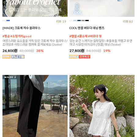
리뷰:19
리뷰:83
[MADE] 크로셰 자수 블라우스
COOL 텐셀 버뮤다 데님 팬츠
#청순 #소장가치good
#텐셀 #쿨소재 #버뮤다 핏
여성스러운 요소들을 가득 담은 크로셰 자수 블라우스!
입는 순간 느껴지는 찰랑찰랑~후들후들 가볍고 유연
조아맘과 사랑스러운 썸머룩 즐겨보세요 (2color)
하고 시원한 터치감의 [텐셀] 데님 (5color)
26,800원
43,000원
38%
27,800원
34,500원
19%