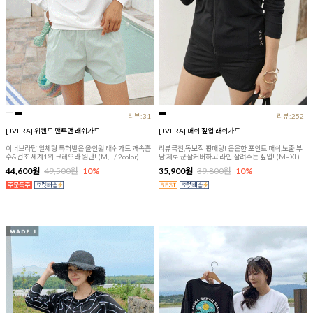
리뷰:31
리뷰:252
[JVERA] 위켄드 맨투맨 래쉬가드
[JVERA] 매쉬 짚업 래쉬가드
이너브라탑 일체형 특허받은 올인원 래쉬가드 쾌속흡
리뷰극찬,독보적 판매량! 은은한 포인트 매쉬,노출 부
수&건조 세계1위 크레오라 원단! (M,L / 2color)
담 제로 군살커버하고 라인 살려주는 짚업! (M~XL)
44,600원
49,500원
10%
35,900원
39,800원
10%