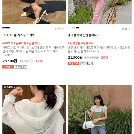
리뷰:14
리뷰:2
[MADE] 쿨 치즈 롱 스커트
엠마 플레어 린넨 블라우스
#88까지 #임부가능 #군살커버
#린넨함유 #링클프리
가볍고 시원한 "쿨치즈" 소재에 군살은 싹~커버해주
은은하게 퍼져 차르르 떨어지는 실루엣이 여성스러운
면서 어떤 코디에도 잘 어울리는 뉴 치즈 스커트
분위기+군살커버 (3color)
(2color)
21,500원
27,000원
20%
28,500원
34,500원
17%