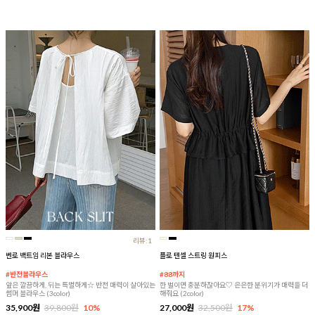
리뷰:1
벤로 백트임 리본 블라우스
플로 텐셀 스트링 원피스
#반전블라우스
#88까지
앞은 깔끔하게, 뒤는 특별하게☆ 반전 매력이 살아있는
한 벌이면 충분하잖아요♡ 은은한 분위기가 매력을 더
썸머 블라우스 (3color)
해줘요 (2color)
35,900원
39,800원
10%
27,000원
32,500원
17%