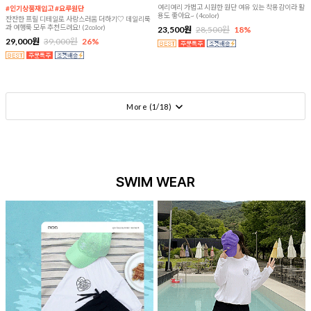
여리여리 가볍고 시원한 원단 여유 있는 착용감이라 활
#인기상품재입고 #요루원단
용도 좋아요~ (4color)
잔잔한 프릴 디테일로 사랑스러움 더하기♡ 데일리룩
과 여행룩 모두 추천드려요! (2color)
23,500원
28,500원
18%
29,000원
39,000원
26%
More (
1
/
18
)
SWIM WEAR