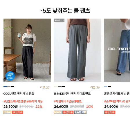
-5도 낮춰주는 쿨 팬츠
리뷰:25
리뷰:36
COOL 텐셀 핀턱 데님 팬츠
[MADE] 쿠바 핀턱 와이드 팬츠
쿨텐셀 와이드 데님 팬
#텐셀소재 #초경량 #88까지 가능
#폭염대비 #얼음땡팬츠
#숏부터롱까지 #3단
28,900원
37,000원
22%
26,600원
29,500원
10%
29,800원
37,0