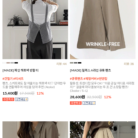
리뷰:44
리뷰:38
[MADE] 파인 하프넥 반팔 티
[MADE] 릴렉스 A라인 큐롯 팬츠
#간절기 #티셔츠
#큐롯팬츠 #체형커버 #편안함
팬츠, 스커트와도 잘 어울리는 하프넥 티♡ 단아한 무
활동성, 트렌디함 모두 OK! "미운 군살 어디로 사라졌
드를 연출해주어 사심을 담아 추천 (4color)
지?" 걸을때 마다 돋보이는 무.조.건 소장할 팬츠!
(3color / S~L)
15,400원
17,500원
12%
28,600원
32,500원
12%