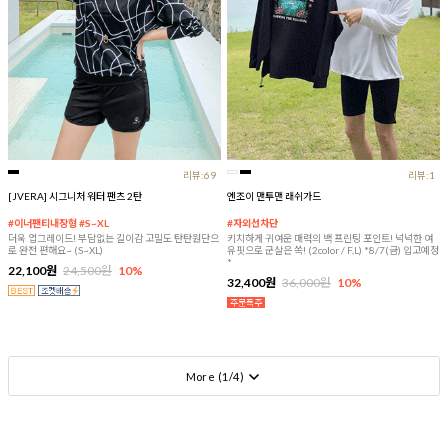
리뷰:69
리뷰:1
[JVERA] 시그니처 워터 팬츠 2탄
엔조이 맨투맨 래쉬가드
#이너팬티내장형 #S~XL
#자외선차단
더욱 업그레이드! 부담없는 길이감 고밀도 탄탄원단으
키치하게 귀여운 매력의 백 프린팅 포인트! 넉넉한 여
로 완전 편해요~ (S~XL)
유핏으로 군살은 쏙! (2color / F,L) *8/7(금) 입고예정
*
22,100원
24,500원
10%
32,400원
36,000원
10%
More (
1
/
4
)