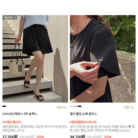
리뷰:26
리뷰:12
[MADE] 에보니 4부 슬랙스
앨리 튤립 소매 원피스
#브랜드퀄리티
#쫀득한텐션 #바스락
캐주얼하게도, 포멀하게도 다양한 코디가 가능한 만능
코디 걱정 끝! 한/벌/완/성 가능한 가벼운 원피스♥ 팔
하프슬랙스 (M,L)
뚝 고민? 튤립 소매 디자인이 다 커버해요 (3color)
27,500원
39,500원
30%
34,700원
38,500원
10%