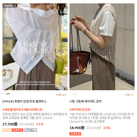
리뷰:89
리뷰:9
[MADE] 프렌치 린넨 트임 블라우스
니팅 크로셰 레이어드 조끼
#네츄럴여리핏 #여름셔츠베스트
#레이어드포인트
뒷트임 반전이 있는 린넨 셔켓형 블라우스 내추럴한 핏
기본 티만 입기 어정쩡할 때, 나시만 입기 민망할 때 굿!
감과 소재감에 경쾌한 크롭 길이! (2color)
밋밋한 코디에 단 1초면 스타일 확 살려주는 아이템
(2color)*8/13(목) 입고예정
27,500원
35,000원
21%
18,900원
23,500원
20%