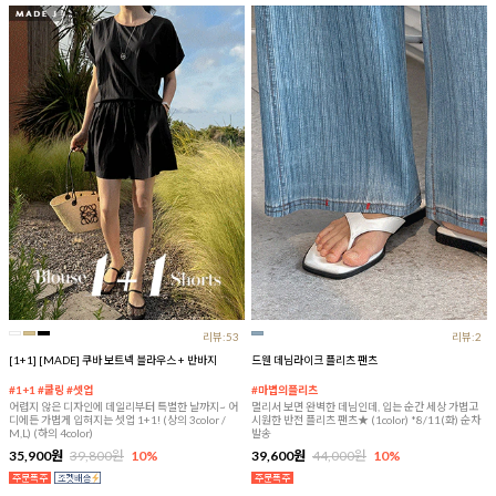
리뷰:53
리뷰:2
[1+1] [MADE] 쿠바 보트넥 블라우스 + 반바지
드웬 데님라이크 플리츠 팬츠
#1+1 #쿨링 #셋업
#마법의플리츠
어렵지 않은 디자인에 데일리부터 특별한 날까지~ 어
멀리서 보면 완벽한 데님인데, 입는 순간 세상 가볍고
디에든 가볍게 입혀지는 셋업 1+1! (상의 3color /
시원한 반전 플리츠 팬츠★ (1color) *8/11(화) 순차
M,L) (하의 4color)
발송
35,900원
39,800원
10%
39,600원
44,000원
10%