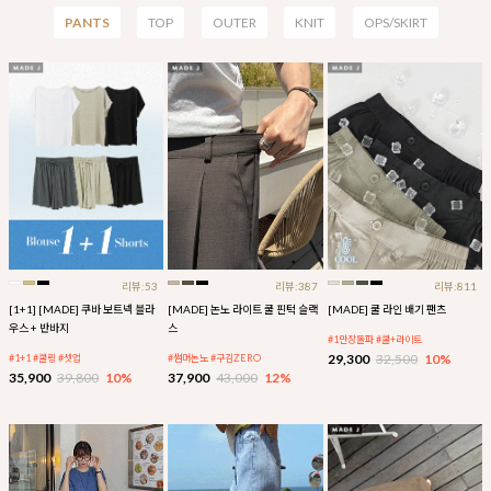
PANTS
TOP
OUTER
KNIT
OPS/SKIRT
리뷰:53
리뷰:387
리뷰:811
[1+1] [MADE] 쿠바 보트넥 블라
[MADE] 논노 라이트 쿨 핀턱 슬랙
[MADE] 쿨 라인 배기 팬츠
우스 + 반바지
스
#1만장돌파 #쿨+라이트
29,300
32,500
10%
#1+1 #쿨링 #셋업
#썸머논노 #구김ZERO
35,900
39,800
10%
37,900
43,000
12%