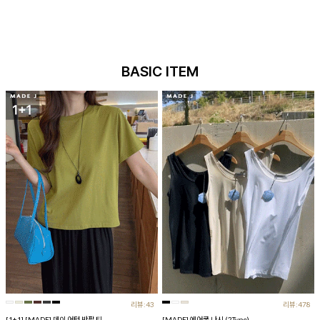
BASIC ITEM
리뷰:43
리뷰:478
[1+1] [MADE] 데이 어텀 반팔 티
[MADE] 에어쿨 나시 (2Type)