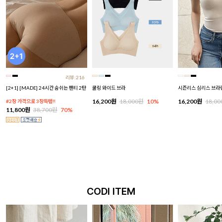
리뷰:216
[2+1] [MADE] 24시간 숨쉬는 팬티 2탄
쿨링 와이드 브라
시즌리스 심리스 브라
16,200원
18,000원
10%
16,200원
18,0
#2장 가격으로 3장득템!!
11,800원
38,700원
70%
CODI ITEM