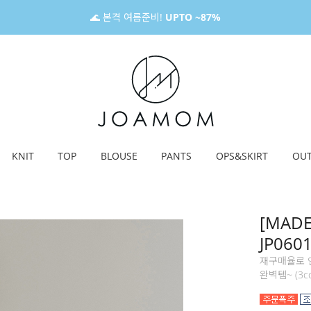
🌊 본격 여름준비!
UPTO ~87%
KNIT
TOP
BLOUSE
PANTS
OPS&SKIRT
OU
[MAD
JP060
재구매율로 
완벽템~ (3col