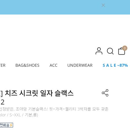
0
TER
BAG&SHOES
ACC
UNDERWEAR
S A L E ~87%
E] 치즈 시크릿 일자 슬랙스
12
인정받은, 조아맘 기본슬랙스! 핏+가격+퀄리티 3박자를 모두 갖춘
or / S~XXL / 기본,롱)