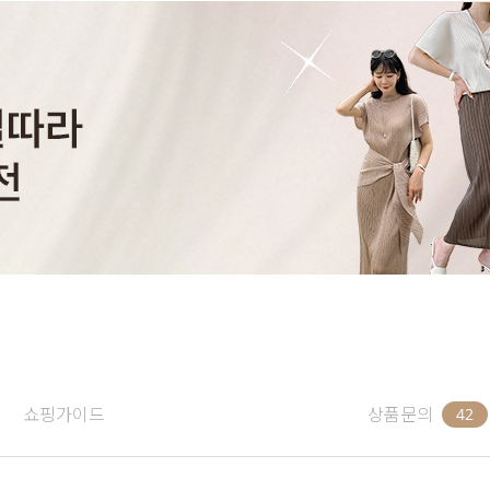
쇼핑가이드
상품문의
42