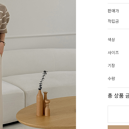
판매가
적립금
색상
사이즈
기장
수량
총 상품 