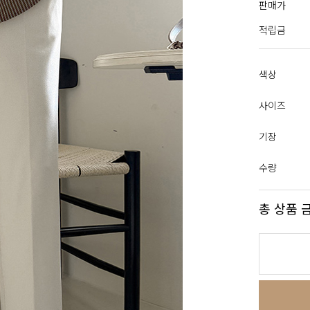
판매가
적립금
색상
사이즈
기장
수량
총 상품 