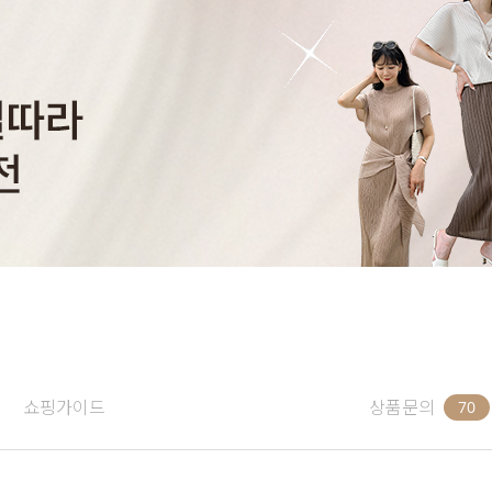
쇼핑가이드
상품문의
70