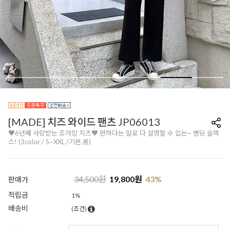
[MADE] 치즈 와이드 팬츠 JP06013
♥6년째 사랑받는 조아맘 치즈♥ 편하다는 말로 다 설명할 수 없는~ 밴딩 슬랙
스! (3color / S~XXL /기본,롱)
34,500
원
19,800
원
43
%
판매가
적립금
1%
배송비
(조건)