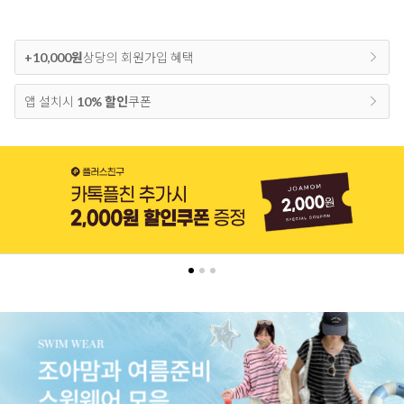
+10,000원
상당의 회원가입 혜택
앱 설치시
10% 할인
쿠폰