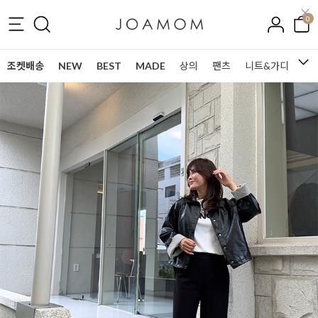
0
조켓배송
NEW
BEST
MADE
상의
팬츠
니트&가디건