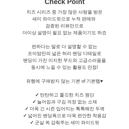
Check Point
치즈 시리즈 중 가장 많은 사랑을 받은
세미 와이드핏으로 누적 판매와
검증된 리뷰만으로
더이상 설명이 필요 없는 제품이기도 하죠
편하다는 말로 다 설명할 수 없는
조아맘만의 넓은 허리 밴딩 디테일로
밴딩이 가진 이지한 무드와 고급스러움을
동시에 느낄 수 있는 활용도 만점!
유행에 구애받지 않는 기본 of 기본템♥
✓
탄탄하고 쫄깃한 치즈 원단
✓
늘어짐과 구김 걱정 없는 소재
✓
더욱 긴 시즌 입어지는 톡톡해진 두께
✓
넓어진 밴딩폭으로 더욱 편안한 착용감
✓
군살 쏙 감춰주는 세미 와이드핏