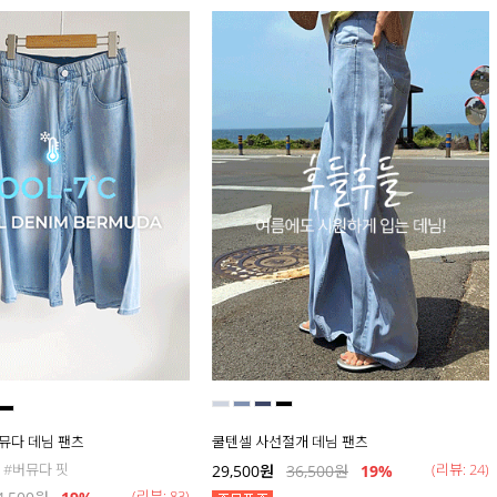
버뮤다 데님 팬츠
쿨텐셀 사선절개 데님 팬츠
 #버뮤다 핏
(리뷰: 24)
29,500
원
36,500
원
19
%
(리뷰: 83)