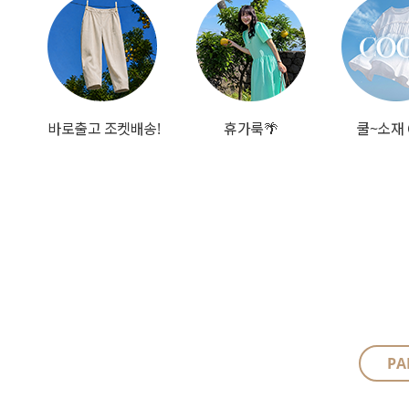
바로출고 조켓배송!
휴가룩🌴
쿨~소재 
PA