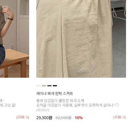
레이나 와샤 핀턱 스커트
재~
몸에 감김없이 쿨링한 와샤 소재
제 고민 끝!
요척을 아낌없이 사용해, 실루엣이 또렷하게 살아나~♡
(4color)
(리뷰: 0)
(리뷰: 0)
29,300
원
32,500
원
10%