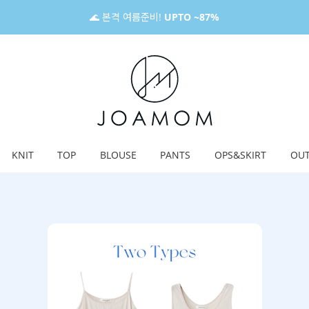
🌊 본격 여름준비!
UPTO ~87%
KNIT
TOP
BLOUSE
PANTS
OPS&SKIRT
OU