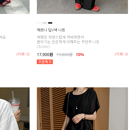
체르니 딥V넥 니트
어요
체형은 자연스럽게 커버하면서
분위기는 은은하게 더해주는 꾸안꾸 니트
(3color)
(리뷰: 0)
(리뷰: 0)
17,900
원
19,800
원
10%