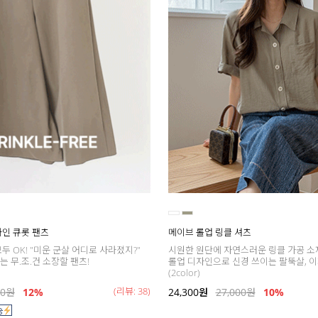
A라인 큐롯 팬츠
메이브 롤업 링클 셔츠
두 OK! "미운 군살 어디로 사라졌지?"
시원한 원단에 자연스러운 링클 가공 소
 무.조.건 소장할 팬츠!
롤업 디자인으로 신경 쓰이는 팔뚝살, 이
(2color)
(리뷰: 38)
00
원
12%
24,300
원
27,000
원
10%