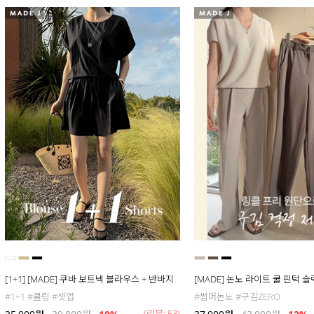
[1+1] [MADE] 쿠바 보트넥 블라우스 + 반바지
[MADE] 논노 라이트 쿨 핀턱 
#1+1 #쿨링 #셋업
#썸머논노 #구김ZERO
(리뷰: 53)