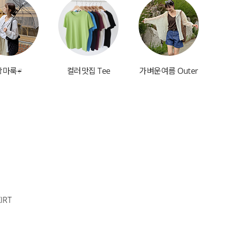
장마룩☔
컬러맛집 Tee
가벼운여름 Outer
IRT