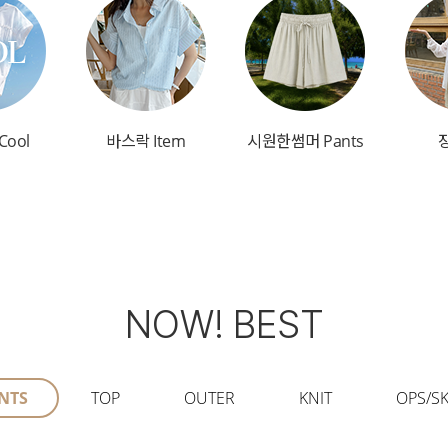
Cool
바스락 Item
시원한썸머 Pants
NOW! BEST
NTS
TOP
OUTER
KNIT
OPS/SK