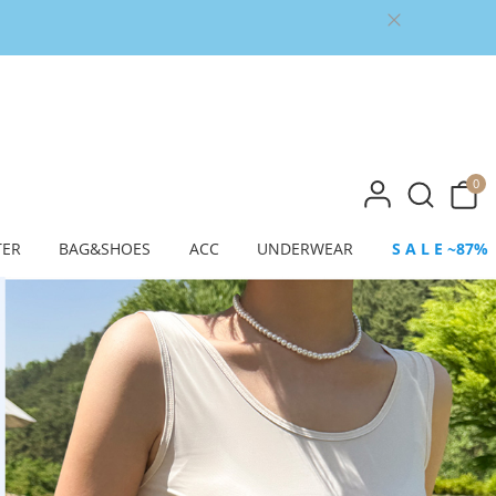
0
TER
BAG&SHOES
ACC
UNDERWEAR
S A L E ~87%