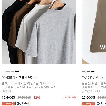
[MADE] 파인 하프넥 반팔 티
[MADE] 릴렉스 
팬츠, 스커트와도 잘 어울리는 하프넥 티♡
활동성, 트렌디함 모
단아한 무드를 연출해주어 사심을 담아 추천
걸을때 마다 돋보이는
(4color)
(3color / S~L)
(리뷰: 44)
15,400
원
17,500
원
12%
28,600
원
32,5