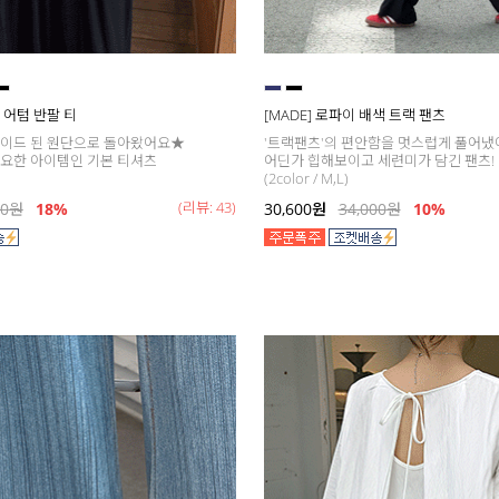
데이 어텀 반팔 티
[MADE] 로파이 배색 트랙 팬츠
레이드 된 원단으로 돌아왔어요★
'트랙팬츠'의 편안함을 멋스럽게 풀어냈
요한 아이템인 기본 티셔츠
어딘가 힙해보이고 세련미가 담긴 팬츠!
(2color / M,L)
(리뷰: 43)
00
원
18
%
30,600
원
34,000
원
10%