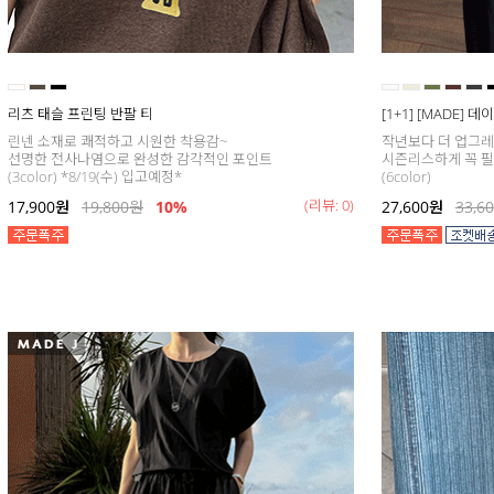
리츠 태슬 프린팅 반팔 티
[1+1] [MADE] 
린넨 소재로 쾌적하고 시원한 착용감~
작년보다 더 업그
선명한 전사나염으로 완성한 감각적인 포인트
시즌리스하게 꼭 필
(3color) *8/19(수) 입고예정*
(6color)
(리뷰: 0)
17,900
원
19,800
원
10%
27,600
원
33,6