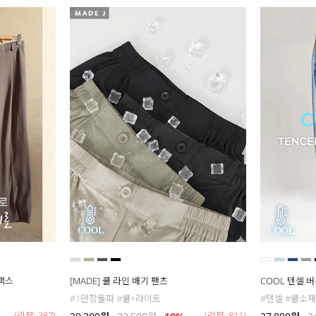
슬랙스
[MADE] 쿨 라인 배기 팬츠
COOL 텐셀 
#1만장돌파 #쿨+라이트
#텐셀 #쿨소재
(리뷰: 387)
(리뷰: 811)