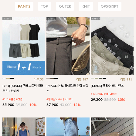
PANTS
TOP
OUTER
KNIT
OPS/SKIRT
리뷰:53
리뷰:387
리뷰:811
[1+1] [MADE] 쿠바 보트넥 블라
[MADE] 논노 라이트 쿨 핀턱 슬랙
[MADE] 쿨 라인 배기 팬츠
우스 + 반바지
스
#1만장돌파 #쿨+라이트
29,300
32,500
10%
#1+1 #쿨링 #셋업
#썸머논노 #구김ZERO
35,900
39,800
10%
37,900
43,000
12%