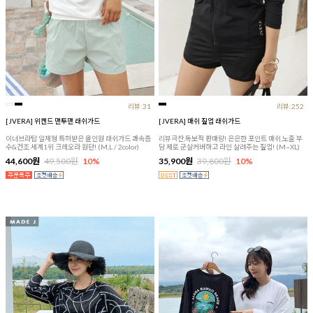
리뷰:31
리뷰:252
[JVERA] 위켄드 맨투맨 래쉬가드
[JVERA] 매쉬 짚업 래쉬가드
이너브라탑 일체형 특허받은 올인원 래쉬가드 쾌속흡
리뷰극찬,독보적 판매량! 은은한 포인트 매쉬,노출 부
수&건조 세계1위 크레오라 원단! (M,L / 2color)
담 제로 군살커버하고 라인 살려주는 짚업! (M~XL)
44,600원
49,500원
10%
35,900원
39,800원
10%