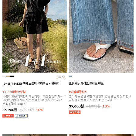
리뷰:53
[1+1] [MADE] 쿠바 보트넥 블라우스 + 반바지
드웬 데님라이크 플리츠 팬츠
#1+1 #쿨링 #셋업
#마법의플리츠
어렵지 않은 디자인에 데일리부터 특별한 날까지~ 어
멀리서 보면 완벽한 데님인데, 입는 순간 세상 가볍고
디에든 가볍게 입혀지는 셋업 1+1! (상의 3color /
시원한 반전 플리츠 팬츠★ (1color)
M,L) (하의 4color)
39,600원
44,000원
10%
35,900원
39,800원
10%