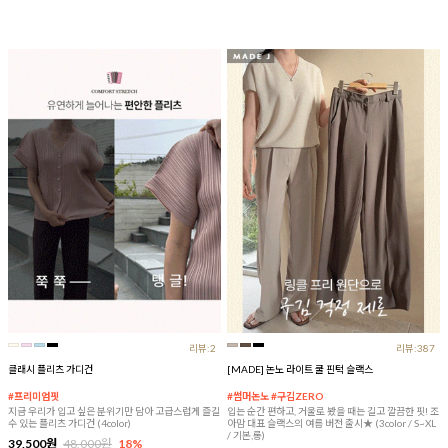
리뷰:2
리뷰:387
클래시 플리츠 가디건
[MADE] 논노 라이트 쿨 핀턱 슬랙스
#프리미엄핏
#썸머논노 #구김ZERO
지금 우리가 입고 싶은 분위기만 담아 고급스럽게 즐길
입는 순간 편하고, 거울로 봤을 때는 길고 깔끔한 핏! 조
수 있는 플리츠 가디건 (4color)
아맘 대표 슬랙스의 여름 버전 출시★ (3color / S~XL
/ 기본,롱)
39,500원
48,000원
18%