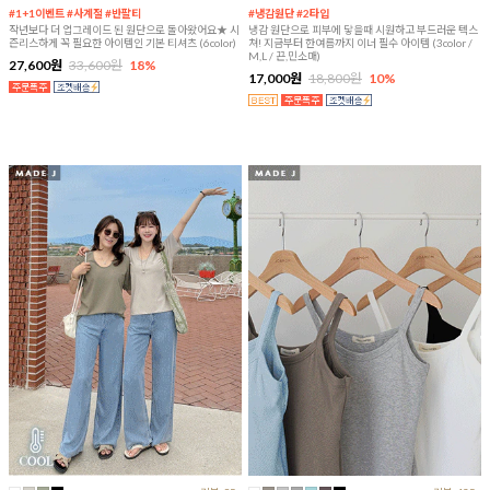
#1+1이벤트 #사계절 #반팔티
#냉감원단 #2타입
작년보다 더 업그레이드 된 원단으로 돌아왔어요★ 시
냉감 원단으로 피부에 닿을때 시원하고 부드러운 텍스
즌리스하게 꼭 필요한 아이템인 기본 티셔츠 (6color)
쳐! 지금부터 한여름까지 이너 필수 아이템 (3color /
M,L / 끈,민소매)
27,600원
33,600원
18%
17,000원
18,800원
10%