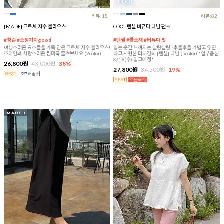
리뷰:18
리뷰:82
[MADE] 크로셰 자수 블라우스
COOL 텐셀 버뮤다 데님 팬츠
#청순 #소장가치good
#텐셀 #쿨소재 #버뮤다 핏
여성스러운 요소들을 가득 담은 크로셰 자수 블라우스!
입는 순간 느껴지는 찰랑찰랑~후들후들 가볍고 유연
조아맘과 사랑스러운 썸머룩 즐겨보세요 (2color)
하고 시원한 터치감의 [텐셀] 데님 (5color) *일부옵션
8/19(수) 입고예정*
26,800원
43,000원
38%
27,800원
34,500원
19%