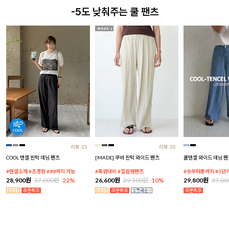
-5도 낮춰주는 쿨 팬츠
리뷰:25
리뷰:35
COOL 텐셀 핀턱 데님 팬츠
[MADE] 쿠바 핀턱 와이드 팬츠
쿨텐셀 와이드 데님 팬
#텐셀소재 #초경량 #88까지 가능
#폭염대비 #얼음땡팬츠
#숏부터롱까지 #3단
28,900원
37,000원
22%
26,600원
29,500원
10%
29,800원
37,0