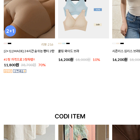
리뷰:216
[2+1] [MADE] 24시간 숨쉬는 팬티 2탄
쿨링 와이드 브라
시즌리스 심리스 브라
16,200원
18,000원
10%
16,200원
18,0
#2장 가격으로 3장득템!!
11,800원
38,700원
70%
CODI ITEM