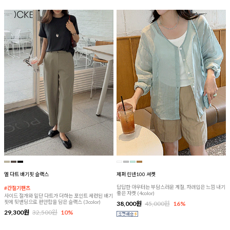
엘 다트 배기핏 슬랙스
제퍼 린넨100 셔켓
답답한 아우터는 부담스러운 계절, 차려입은 느낌 내기
#간절기팬츠
좋은 자켓 (4color)
사이드 절개와 밑단 다트가 더하는 포인트 세련된 배기
핏에 뒷밴딩으로 편안함을 담은 슬랙스 (3color)
38,000원
45,000원
16%
29,300원
32,500원
10%