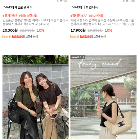
리뷰:95
리뷰:435
[MADE] 파인쿨 유넥 티
[MADE] 라포 캡 나시
#앗차가워티 #입는순간시원~
#캡내장 #77~88(L사이즈)
입는순간 청량감 가득한 베이직 U넥 티 여름 기본티 걱
속옷 걱정 NO, 안쪽에 숨겨진 내장패드! 부드럽고 쫀
정없이 시원하게 착용하세요! (4color)
쫀하게 제작된 캡 나시 티 (7color / M,L / 크롭,기본)
20,300원
22,500원
10%
17,900원
19,800원
10%