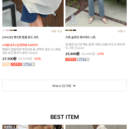
리뷰:105
리뷰:6
[MADE] 케이프 텐셀 후드 셔츠
리프 슬라브 레이어드 니트
한 벌만 입기만 해도 완성! 여성스러운 무드의 레이어
#여름내내 #살안타템 #88까지
드 니트 (3color)
텐셀이 만들어낸 차르르한 결, 과하지 않은 시스루로
입는 순간 분위기 완성 (4color)
25,800원
32,000원
19%
27,500원
39,500원
30%
More (
1
/
10
)
BEST ITEM