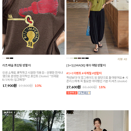
리뷰:43
리츠 태슬 프린팅 반팔 티
[1+1] [MADE] 데이 어텀 반팔 티
린넨 소재로 쾌적하고 시원한 착용감~ 선명한 전사나
#1+1이벤트 #사계절 #반팔티
염으로 완성한 감각적인 포인트 (3color) *브라운
작년보다 더 업그레이드 된 원단으로 돌아왔어요★ 시
8/19(수) 입고예정*
즌리스하게 꼭 필요한 아이템인 기본 티셔츠 (6color)
17,900원
19,800원
10%
27,600원
33,600원
18%