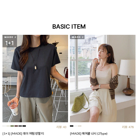
BASIC ITEM
리뷰:43
리뷰:478
[1+1] [MADE] 데이 어텀 반팔 티
[MADE] 에어쿨 나시 (2Type)