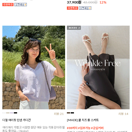
37,900원
43,000원
12%
리뷰:21
리뷰:14
디얼 여리핏 린넨 가디건
[MADE] 쿨 치즈 롱 스커트
여리여리 가볍고 시원한 원단 여유 있는 착용감이라 활
#88까지 #임부가능 #군살커버
용도 좋아요~ (4color)