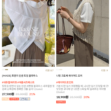
리뷰:87
리뷰:9
[MADE] 프렌치 린넨 트임 블라우스
니팅 크로셰 레이어드 조끼
#네츄럴여리핏 #여름셔츠베스트
#레이어드포인트
뒷트임 반전이 있는 린넨 셔켓형 블라우스 내추럴한 핏
기본 티만 입기 어정쩡할 때, 나시만 입기 민망할 때 굿!
감과 소재감에 경쾌한 크롭 길이! (2color)
밋밋한 코디에 단 1초면 스타일 확 살려주는 아이템
(2color)
27,500원
35,000원
21%
18,900원
23,500원
20%