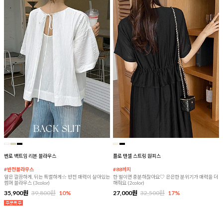
벤로 백트임 리본 블라우스
플로 텐셀 스트링 원피스
#반전블라우스
#88까지
앞은 깔끔하게, 뒤는 특별하게☆ 반전 매력이 살아있는
한 벌이면 충분하잖아요♡ 은은한 분위기가 매력을 더
썸머 블라우스 (3color)
해줘요 (2color)
35,900원
39,800원
10%
27,000원
32,500원
17%