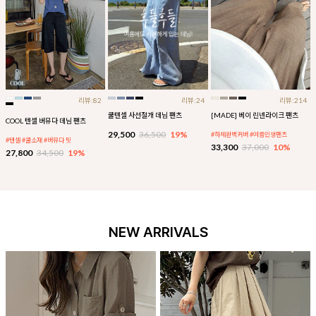
리뷰:82
리뷰:24
리뷰:214
쿨텐셀 사선절개 데님 팬츠
[MADE] 베이 린넨라이크 팬츠
COOL 텐셀 버뮤다 데님 팬츠
29,500
36,500
19%
#하체완벽커버 #여름인생팬츠
#텐셀 #쿨소재 #버뮤다 핏
33,300
37,000
10%
27,800
34,500
19%
NEW ARRIVALS