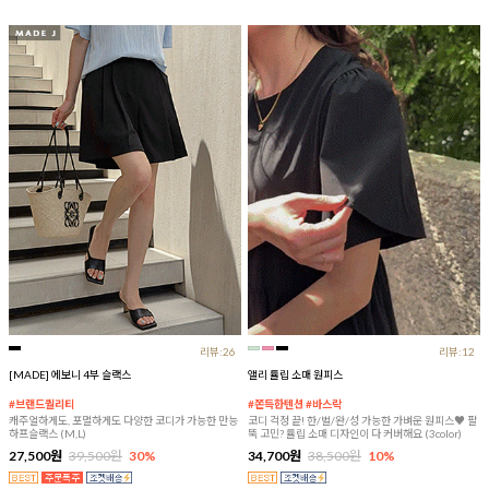
리뷰:26
리뷰:12
[MADE] 에보니 4부 슬랙스
앨리 튤립 소매 원피스
#브랜드퀄리티
#쫀득한텐션 #바스락
캐주얼하게도, 포멀하게도 다양한 코디가 가능한 만능
코디 걱정 끝! 한/벌/완/성 가능한 가벼운 원피스♥ 팔
하프슬랙스 (M,L)
뚝 고민? 튤립 소매 디자인이 다 커버해요 (3color)
27,500원
39,500원
30%
34,700원
38,500원
10%