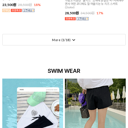
가볍고 시원한 "쿨치즈" 소재에 군살은 싹~커버해주
면서 어떤 코디에도 잘 어울리는 뉴 치즈 스커트
23,500원
28,500원
18%
(2color)
28,500원
34,500원
17%
More (
1
/
18
)
SWIM WEAR