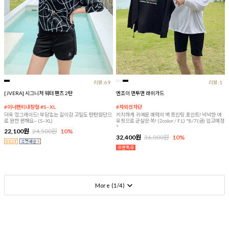
리뷰:69
리뷰:1
[JVERA] 시그니처 워터 팬츠 2탄
엔조이 맨투맨 래쉬가드
#이너팬티내장형 #S~XL
#자외선차단
더욱 업그레이드! 부담없는 길이감 고밀도 탄탄원단으
키치하게 귀여운 매력의 백 프린팅 포인트! 넉넉한 여
로 완전 편해요~ (S~XL)
유핏으로 군살은 쏙! (2color / F,L) *8/7(금) 입고예정
*
22,100원
24,500원
10%
32,400원
36,000원
10%
More (
1
/
4
)