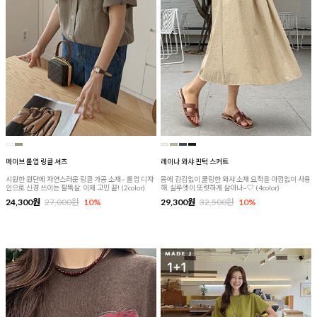
메이브 롤업 링클 셔츠
레이나 와샤 핀턱 스커트
시원한 원단에 자연스러운 링클 가공 소재~ 롤업 디자
몸에 감김없이 쿨링한 와샤 소재 요척을 아낌없이 사용
인으로 신경 쓰이는 팔뚝살, 이제 고민 끝! (2color)
해, 실루엣이 또렷하게 살아나~♡ (4color)
24,300원
27,000원
10%
29,300원
32,500원
10%