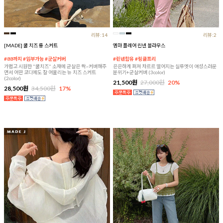
리뷰:14
리뷰:2
[MADE] 쿨 치즈 롱 스커트
엠마 플레어 린넨 블라우스
#88까지 #임부가능 #군살커버
#린넨함유 #링클프리
가볍고 시원한 "쿨치즈" 소재에 군살은 싹~커버해주
은은하게 퍼져 차르르 떨어지는 실루엣이 여성스러운
면서 어떤 코디에도 잘 어울리는 뉴 치즈 스커트
분위기+군살커버 (3color)
(2color)
21,500원
27,000원
20%
28,500원
34,500원
17%