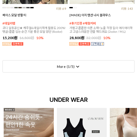
리뷰:69
리뷰:143
베이스 모달 반팔 티
[MADE] 이지 텐션 나시 블라우스
#데일리템
#후기인증 #체형커버
코디 일등공신★ 캐주얼&데일리하게 활용도 200%!
가볍고 쫀쫀한 쉬폰 소재! 노출 걱정 없이 여리여리하
탱글/쫀쫀 입는 순간 기분 좋은 모달 원단 (8color)
고 고급스러움만 연출 해드려요 (2color / M,L)
15,200원
16,800원
10%
28,800원
32,000원
10%
More (
1
/
5
)
UNDER WEAR