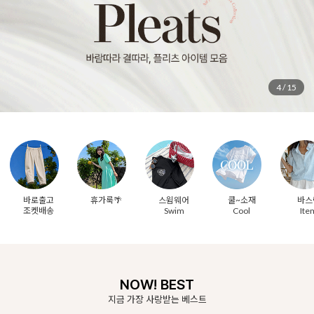
5
/
15
바로출고
휴가룩🌴
스윔웨어
쿨~소재
바스
조켓배송
Swim
Cool
Ite
NOW! BEST
지금 가장 사랑받는 베스트