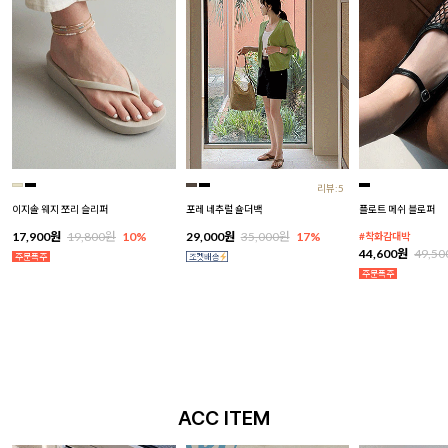
리뷰:5
이지솔 웨지 쪼리 슬리퍼
포레 네추럴 숄더백
플로트 메쉬 블로퍼
17,900원
19,800원
10%
29,000원
35,000원
17%
#착화감대박
44,600원
49,5
ACC ITEM