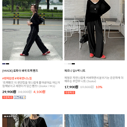
[MADE] 로파이 배색 트랙 팬츠
체르니 딥V넥 니트
체형은 자연스럽게 커버하면서 분위기는 은은하게 더
#핀터감성 #외국언니느낌
해주는 꾸안꾸 니트 (3color)
'트랙팬츠'의 편안함을 멋스럽게 풀어냈어요 어딘가
힙해보이고 세련미가 담긴 팬츠! (2color / M,L)
17,900원
19,800원
10%
29,900원
34,000원
4,100원