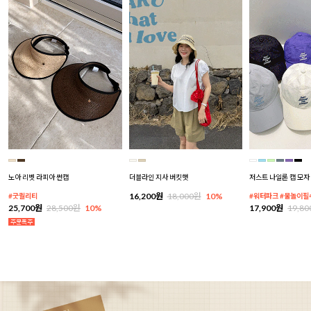
노아 리벳 라피아 썬캡
더블라인 지사 버킷햇
저스트 나일론 캡 모자
16,200원
18,000원
10%
#굿퀄리티
#워터파크 #물놀이필
25,700원
28,500원
10%
17,900원
19,8