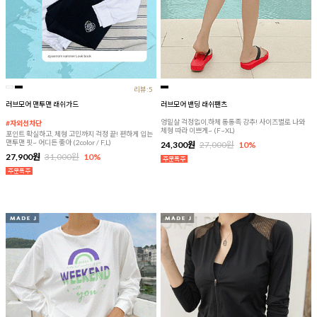
리뷰:5
러브모어 맨투맨 래쉬가드
러브모어 밴딩 래쉬팬츠
엉밑살 걱정없이,하체 통통족 강추! 사이즈별로 나와
#자외선차단
체형 따라 이쁘게~ (F~XL)
포인트 확실하고, 체형 고민까지 걱정 끝! 편하게 입는
맨투맨 핏~ 어디든 좋아 (2color / F,L)
24,300원
27,000원
10%
27,900원
31,000원
10%