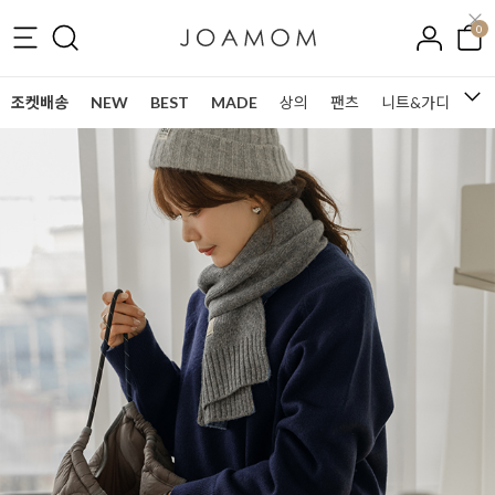
0
조켓배송
NEW
BEST
MADE
상의
팬츠
니트&가디건