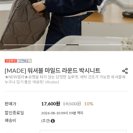
[MADE] 워셔블 마일드 라운드 박시니트
★NEW컬러★유행을 타지 않는 단정한 실루엣, 세탁 건조가 가능한 워셔블에
누구나 입기 좋은 여유핏! (4color)
17,600
원
19,500
원
10%
판매가
할인종료일
2026-08-10 09시 59분 까지
배송비
(조건)