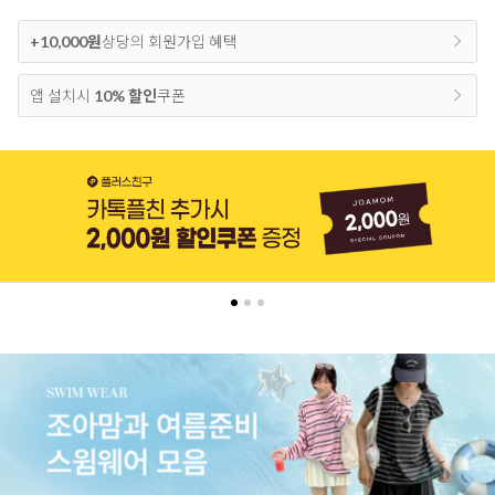
+10,000원
상당의 회원가입 혜택
앱 설치시
10% 할인
쿠폰