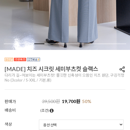
[MADE] 치즈 시크릿 세미부츠컷 슬랙스
다리가 길~어보이는 세미부츠컷! 쫄깃한 신축성이 으뜸인 치즈 원단, 구김걱정
No (3color / S-XXL / 기본,롱)
39,500
원
19,700
원
50
%
판매가
배송비
(조건)
색상