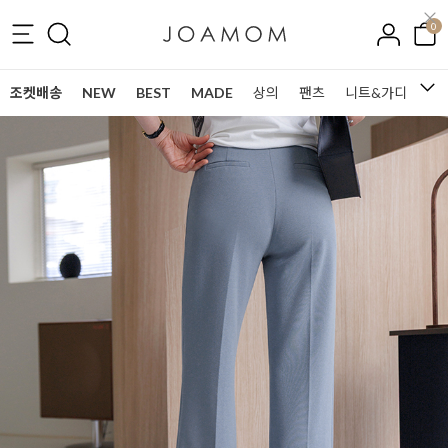
0
조켓배송
NEW
BEST
MADE
상의
팬츠
니트&가디건