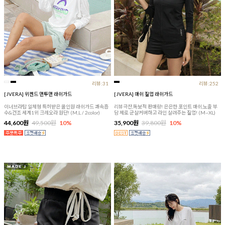
리뷰:31
리뷰:252
[JVERA] 위켄드 맨투맨 래쉬가드
[JVERA] 매쉬 짚업 래쉬가드
이너브라탑 일체형 특허받은 올인원 래쉬가드 쾌속흡
리뷰극찬,독보적 판매량! 은은한 포인트 매쉬,노출 부
수&건조 세계1위 크레오라 원단! (M,L / 2color)
담 제로 군살커버하고 라인 살려주는 짚업! (M~XL)
44,600원
49,500원
10%
35,900원
39,800원
10%