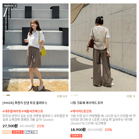
리뷰:89
리뷰:9
[MADE] 프렌치 린넨 트임 블라우스
니팅 크로셰 레이어드 조끼
#네츄럴여리핏 #여름셔츠베스트
#레이어드포인트
뒷트임 반전이 있는 린넨 셔켓형 블라우스 내추럴한 핏
기본 티만 입기 어정쩡할 때, 나시만 입기 민망할 때 굿!
감과 소재감에 경쾌한 크롭 길이! (2color)
밋밋한 코디에 단 1초면 스타일 확 살려주는 아이템
(2color)*8/13(목) 입고예정
27,500원
35,000원
21%
18,900원
23,500원
20%