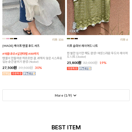
리뷰:106
리뷰:6
[MADE] 케이프 텐셀 후드 셔츠
리프 슬라브 레이어드 니트
한 벌만 입기만 해도 완성! 여성스러운 무드의 레이어
#여름내내 #살안타템 #88까지
드 니트 (3color)
텐셀이 만들어낸 차르르한 결, 과하지 않은 시스루로
입는 순간 분위기 완성 (4color)
25,800원
32,000원
19%
27,500원
39,500원
30%
More (
1
/
9
)
BEST ITEM