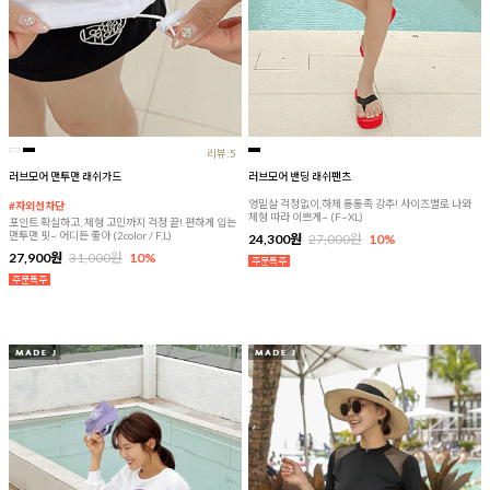
리뷰:5
러브모어 맨투맨 래쉬가드
러브모어 밴딩 래쉬팬츠
엉밑살 걱정없이,하체 통통족 강추! 사이즈별로 나와
#자외선차단
체형 따라 이쁘게~ (F~XL)
포인트 확실하고, 체형 고민까지 걱정 끝! 편하게 입는
맨투맨 핏~ 어디든 좋아 (2color / F,L)
24,300원
27,000원
10%
27,900원
31,000원
10%