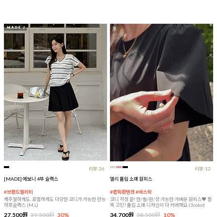
리뷰:26
리뷰:12
[MADE] 에보니 4부 슬랙스
앨리 튤립 소매 원피스
#브랜드퀄리티
#쫀득한텐션 #바스락
캐주얼하게도, 포멀하게도 다양한 코디가 가능한 만능
코디 걱정 끝! 한/벌/완/성 가능한 가벼운 원피스♥ 팔
하프슬랙스 (M,L)
뚝 고민? 튤립 소매 디자인이 다 커버해요 (3color)
27,500원
39,500원
30%
34,700원
38,500원
10%