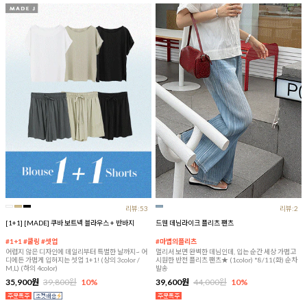
리뷰:53
리뷰:2
[1+1] [MADE] 쿠바 보트넥 블라우스 + 반바지
드웬 데님라이크 플리츠 팬츠
#1+1 #쿨링 #셋업
#마법의플리츠
어렵지 않은 디자인에 데일리부터 특별한 날까지~ 어
멀리서 보면 완벽한 데님인데, 입는 순간 세상 가볍고
디에든 가볍게 입혀지는 셋업 1+1! (상의 3color /
시원한 반전 플리츠 팬츠★ (1color) *8/11(화) 순차
M,L) (하의 4color)
발송
35,900원
39,800원
10%
39,600원
44,000원
10%