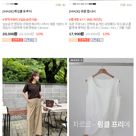
리뷰:96
리뷰:436
[MADE] 파인쿨 유넥 티
[MADE] 라포 캡 나시
#앗차가워티 #입는순간시원~
#캡내장 #77~88(L사이즈)
입는순간 청량감 가득한 베이직 U넥 티 여름 기본티 걱
속옷 걱정 NO, 안쪽에 숨겨진 내장패드! 부드럽고 쫀
정없이 시원하게 착용하세요! (4color)
쫀하게 제작된 캡 나시 티 (7color / M,L / 크롭,기본)
20,300원
22,500원
10%
17,900원
19,800원
10%