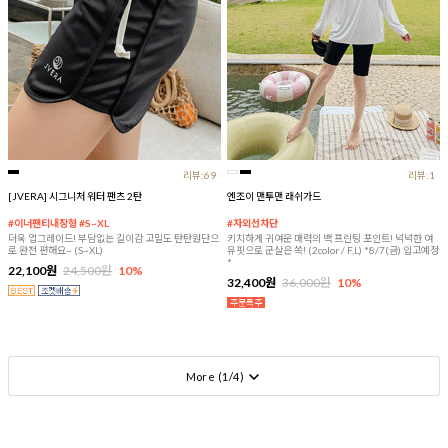
리뷰:69
리뷰:1
[JVERA] 시그니처 워터 팬츠 2탄
엔조이 맨투맨 래쉬가드
#이너팬티내장형 #S~XL
#자외선차단
더욱 업그레이드! 부담없는 길이감 고밀도 탄탄원단으
키치하게 귀여운 매력의 백 프린팅 포인트! 넉넉한 여
로 완전 편해요~ (S~XL)
유핏으로 군살은 쏙! (2color / F,L) *8/7(금) 입고예정
*
22,100원
24,500원
10%
32,400원
36,000원
10%
More (
1
/
4
)