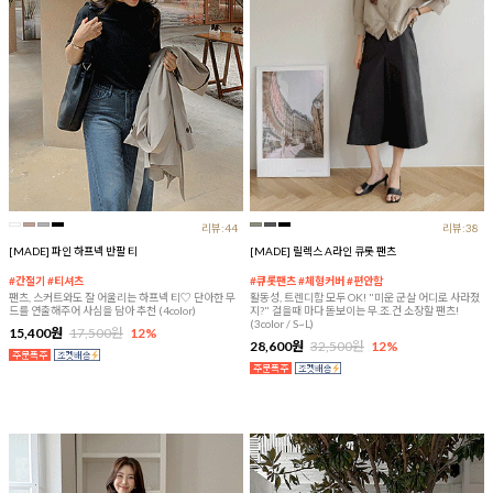
리뷰:44
리뷰:38
[MADE] 파인 하프넥 반팔 티
[MADE] 릴렉스 A라인 큐롯 팬츠
#간절기 #티셔츠
#큐롯팬츠 #체형커버 #편안함
팬츠, 스커트와도 잘 어울리는 하프넥 티♡ 단아한 무
활동성, 트렌디함 모두 OK! "미운 군살 어디로 사라졌
드를 연출해주어 사심을 담아 추천 (4color)
지?" 걸을때 마다 돋보이는 무.조.건 소장할 팬츠!
(3color / S~L)
15,400원
17,500원
12%
28,600원
32,500원
12%