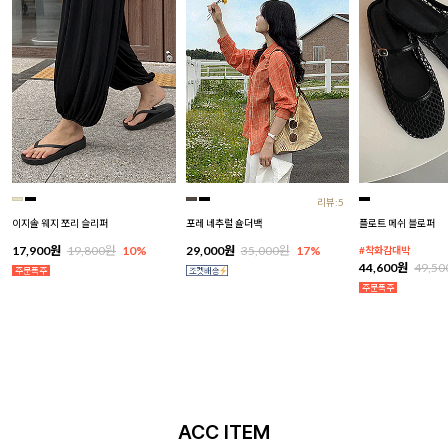
리뷰:5
이지솔 웨지 쪼리 슬리퍼
포레 네추럴 숄더백
플로트 메쉬 블로퍼
17,900원
19,800원
10%
29,000원
35,000원
17%
#착화감대박
44,600원
49,5
ACC ITEM