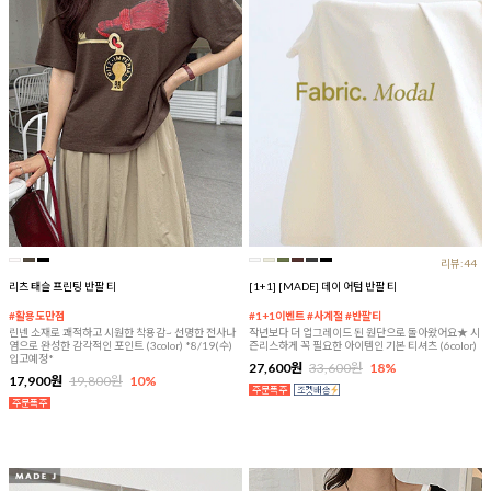
리뷰:44
리츠 태슬 프린팅 반팔 티
[1+1] [MADE] 데이 어텀 반팔 티
#활용도만점
#1+1이벤트 #사계절 #반팔티
린넨 소재로 쾌적하고 시원한 착용감~ 선명한 전사나
작년보다 더 업그레이드 된 원단으로 돌아왔어요★ 시
염으로 완성한 감각적인 포인트 (3color) *8/19(수)
즌리스하게 꼭 필요한 아이템인 기본 티셔츠 (6color)
입고예정*
27,600원
33,600원
18%
17,900원
19,800원
10%