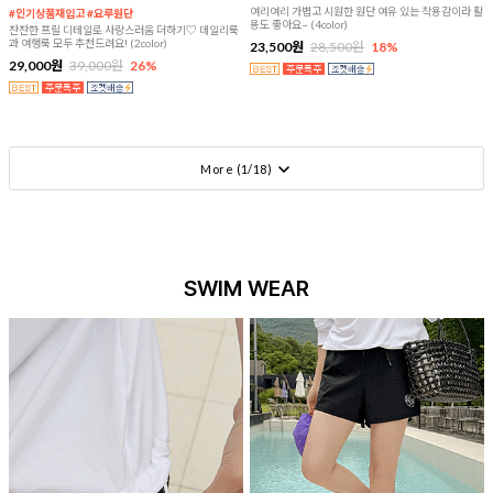
여리여리 가볍고 시원한 원단 여유 있는 착용감이라 활
#인기상품재입고 #요루원단
용도 좋아요~ (4color)
잔잔한 프릴 디테일로 사랑스러움 더하기♡ 데일리룩
과 여행룩 모두 추천드려요! (2color)
23,500원
28,500원
18%
29,000원
39,000원
26%
More (
1
/
18
)
SWIM WEAR