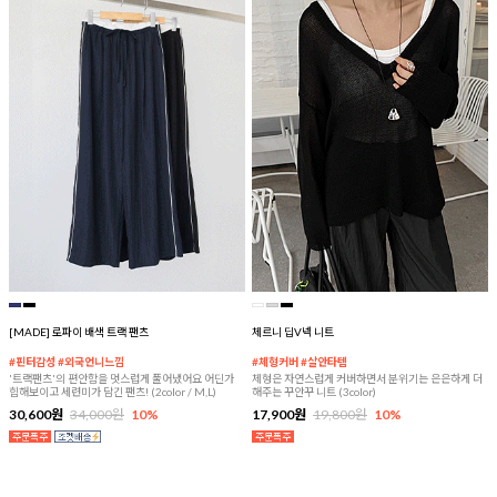
[MADE] 로파이 배색 트랙 팬츠
체르니 딥V넥 니트
#핀터감성 #외국언니느낌
#체형커버 #살안타템
'트랙팬츠'의 편안함을 멋스럽게 풀어냈어요 어딘가
체형은 자연스럽게 커버하면서 분위기는 은은하게 더
힙해보이고 세련미가 담긴 팬츠! (2color / M,L)
해주는 꾸안꾸 니트 (3color)
30,600원
34,000원
10%
17,900원
19,800원
10%