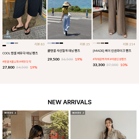
리뷰:83
리뷰:25
리뷰:214
쿨텐셀 사선절개 데님 팬츠
[MADE] 베이 린넨라이크 팬츠
COOL 텐셀 버뮤다 데님 팬츠
29,500
36,500
19%
#하체완벽커버 #여름인생팬츠
#텐셀 #쿨소재 #버뮤다 핏
33,300
37,000
10%
27,800
34,500
19%
NEW ARRIVALS