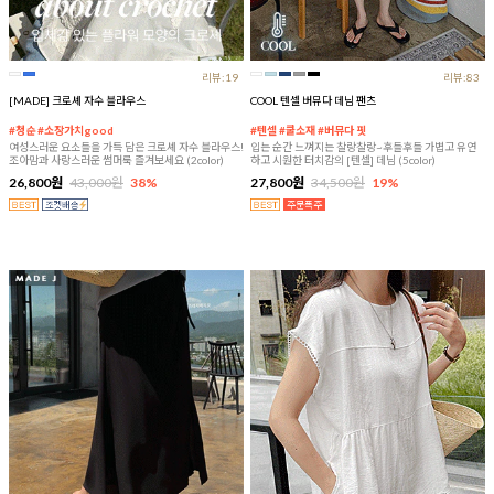
리뷰:19
리뷰:83
[MADE] 크로셰 자수 블라우스
COOL 텐셀 버뮤다 데님 팬츠
#청순 #소장가치good
#텐셀 #쿨소재 #버뮤다 핏
여성스러운 요소들을 가득 담은 크로셰 자수 블라우스!
입는 순간 느껴지는 찰랑찰랑~후들후들 가볍고 유연
조아맘과 사랑스러운 썸머룩 즐겨보세요 (2color)
하고 시원한 터치감의 [텐셀] 데님 (5color)
26,800원
43,000원
38%
27,800원
34,500원
19%