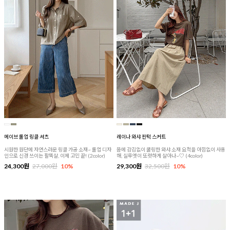
메이브 롤업 링클 셔츠
레이나 와샤 핀턱 스커트
시원한 원단에 자연스러운 링클 가공 소재~ 롤업 디자
몸에 감김없이 쿨링한 와샤 소재 요척을 아낌없이 사용
인으로 신경 쓰이는 팔뚝살, 이제 고민 끝! (2color)
해, 실루엣이 또렷하게 살아나~♡ (4color)
24,300원
27,000원
10%
29,300원
32,500원
10%