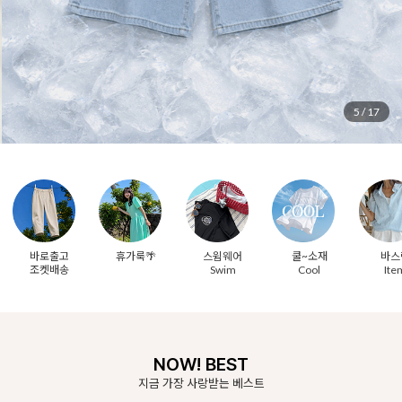
6
/
17
바로출고
휴가룩🌴
스윔웨어
쿨~소재
바스
조켓배송
Swim
Cool
Ite
NOW! BEST
지금 가장 사랑받는 베스트