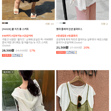
리뷰:14
리뷰:2
[MADE] 쿨 치즈 롱 스커트
엠마 플레어 린넨 블라우스
#88까지 #임부가능 #군살커버
#린넨함유 #링클프리
가볍고 시원한 "쿨치즈" 소재에 군살은 싹~커버해주
은은하게 퍼져 차르르 떨어지는 실루엣이 여성스러운
면서 어떤 코디에도 잘 어울리는 뉴 치즈 스커트
분위기+군살커버 (3color)
(2color)
21,500원
27,000원
20%
28,500원
34,500원
17%