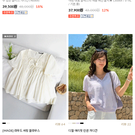
수 있는 플리츠 가디건 (4color)
아맘 대표 슬랙스의 여름 버전 출시★ (3color / S~XL
/ 기본,롱)
39,500원
48,000원
18%
37,900원
43,000원
12%
리뷰:64
리뷰:22
[MADE] 라무드 셔링 블라우스
디얼 여리핏 린넨 가디건