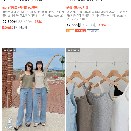
#1+1이벤트 #사계절 #반팔티
#냉감원단 #2타입
작년보다 더 업그레이드 된 원단으로 돌아왔어요★ 시
냉감 원단으로 피부에 닿을때 시원하고 부드러운 텍스
즌리스하게 꼭 필요한 아이템인 기본 티셔츠 (6color)
쳐! 지금부터 한여름까지 이너 필수 아이템 (3color /
M,L / 끈,민소매)
27,600원
33,600원
18%
17,000원
18,800원
10%