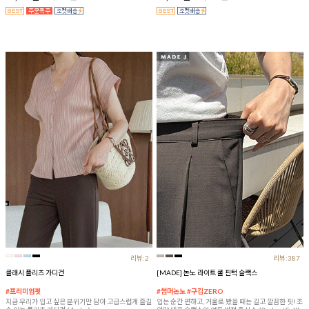
리뷰:2
리뷰:387
클래시 플리츠 가디건
[MADE] 논노 라이트 쿨 핀턱 슬랙스
#프리미엄핏
#썸머논노 #구김ZERO
지금 우리가 입고 싶은 분위기만 담아 고급스럽게 즐길
입는 순간 편하고, 거울로 봤을 때는 길고 깔끔한 핏! 조