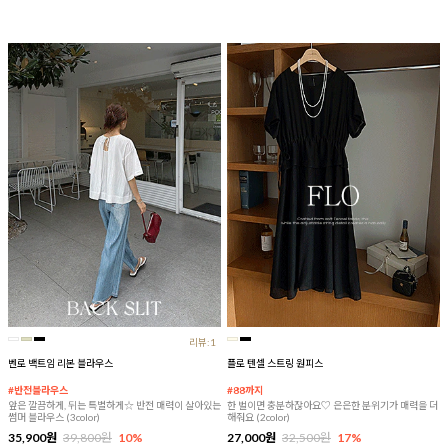
리뷰:1
벤로 백트임 리본 블라우스
플로 텐셀 스트링 원피스
#반전블라우스
#88까지
앞은 깔끔하게, 뒤는 특별하게☆ 반전 매력이 살아있는
한 벌이면 충분하잖아요♡ 은은한 분위기가 매력을 더
썸머 블라우스 (3color)
해줘요 (2color)
35,900원
39,800원
10%
27,000원
32,500원
17%