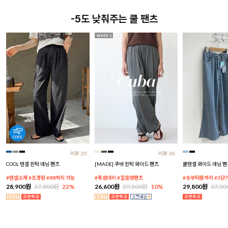
-5도 낮춰주는 쿨 팬츠
리뷰:25
리뷰:36
COOL 텐셀 핀턱 데님 팬츠
[MADE] 쿠바 핀턱 와이드 팬츠
쿨텐셀 와이드 데님 팬
#텐셀소재 #초경량 #88까지 가능
#폭염대비 #얼음땡팬츠
#숏부터롱까지 #3단
28,900원
37,000원
22%
26,600원
29,500원
10%
29,800원
37,0