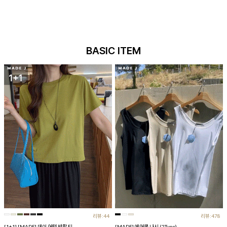
BASIC ITEM
리뷰:44
리뷰:478
[1+1] [MADE] 데이 어텀 반팔 티
[MADE] 에어쿨 나시 (2Type)