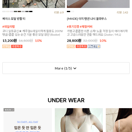
리뷰:69
리뷰:143
베이스 모달 반팔 티
[MADE] 이지 텐션 나시 블라우스
#데일리템
#후기인증 #체형커버
코디 일등공신★ 캐주얼&데일리하게 활용도 200%!
가볍고 쫀쫀한 쉬폰 소재! 노출 걱정 없이 여리여리하
탱글/쫀쫀 입는 순간 기분 좋은 모달 원단 (8color)
고 고급스러움만 연출 해드려요 (2color / M,L)
15,200원
16,800원
10%
28,800원
32,000원
10%
More (
1
/
5
)
UNDER WEAR