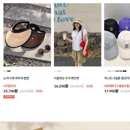
노아 리벳 라피아 썬캡
더블라인 지사 버킷햇
저스트 나일론 캡 모자
16,200원
18,000원
10%
#굿퀄리티
#워터파크 #물놀이필
25,700원
28,500원
10%
17,900원
19,8