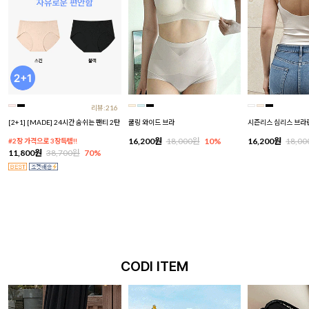
리뷰:216
[2+1] [MADE] 24시간 숨쉬는 팬티 2탄
쿨링 와이드 브라
시즌리스 심리스 브라
16,200원
18,000원
10%
16,200원
18,0
#2장 가격으로 3장득템!!
11,800원
38,700원
70%
CODI ITEM