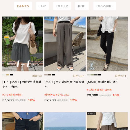
PANTS
TOP
OUTER
KNIT
OPS/SKIRT
리뷰:53
리뷰:387
리뷰:811
[1+1] [MADE] 쿠바 보트넥 블라
[MADE] 논노 라이트 쿨 핀턱 슬랙
[MADE] 쿨 라인 배기 팬츠
우스 + 반바지
스
#1만장돌파 #쿨+라이트
29,300
32,500
10%
#1+1 #쿨링 #셋업
#썸머논노 #구김ZERO
35,900
39,800
10%
37,900
43,000
12%