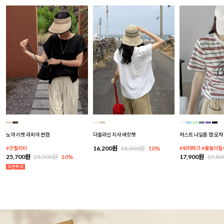
노아 리벳 라피아 썬캡
더블라인 지사 버킷햇
저스트 나일론 캡 모자
16,200원
18,000원
10%
#굿퀄리티
#워터파크 #물놀이필
25,700원
28,500원
10%
17,900원
19,8