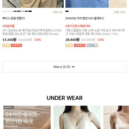
리뷰:69
리뷰:143
베이스 모달 반팔 티
[MADE] 이지 텐션 나시 블라우스
#데일리템
#후기인증 #체형커버
코디 일등공신★ 캐주얼&데일리하게 활용도 200%!
가볍고 쫀쫀한 쉬폰 소재! 노출 걱정 없이 여리여리하
탱글/쫀쫀 입는 순간 기분 좋은 모달 원단 (8color)
고 고급스러움만 연출 해드려요 (2color / M,L)
15,200원
16,800원
10%
28,800원
32,000원
10%
More (
1
/
5
)
UNDER WEAR