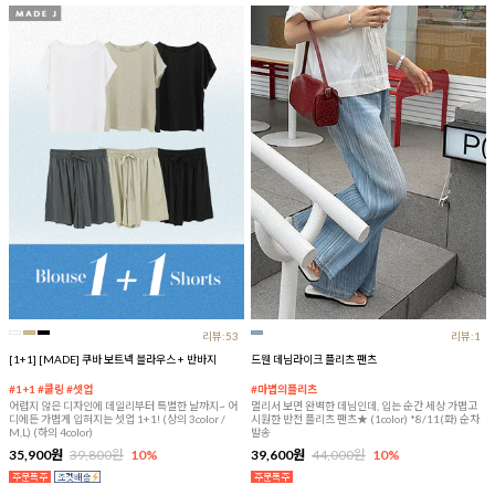
리뷰:53
리뷰:1
[1+1] [MADE] 쿠바 보트넥 블라우스 + 반바지
드웬 데님라이크 플리츠 팬츠
#1+1 #쿨링 #셋업
#마법의플리츠
어렵지 않은 디자인에 데일리부터 특별한 날까지~ 어
멀리서 보면 완벽한 데님인데, 입는 순간 세상 가볍고
디에든 가볍게 입혀지는 셋업 1+1! (상의 3color /
시원한 반전 플리츠 팬츠★ (1color) *8/11(화) 순차
M,L) (하의 4color)
발송
35,900원
39,800원
10%
39,600원
44,000원
10%