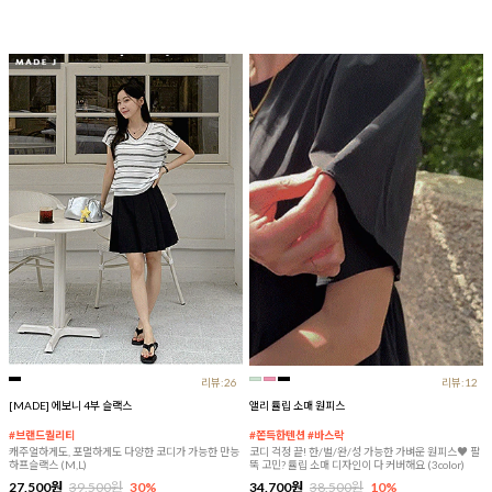
리뷰:26
리뷰:12
[MADE] 에보니 4부 슬랙스
앨리 튤립 소매 원피스
#브랜드퀄리티
#쫀득한텐션 #바스락
캐주얼하게도, 포멀하게도 다양한 코디가 가능한 만능
코디 걱정 끝! 한/벌/완/성 가능한 가벼운 원피스♥ 팔
하프슬랙스 (M,L)
뚝 고민? 튤립 소매 디자인이 다 커버해요 (3color)
27,500원
39,500원
30%
34,700원
38,500원
10%