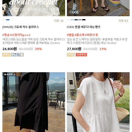
리뷰:18
리뷰:83
[MADE] 크로셰 자수 블라우스
COOL 텐셀 버뮤다 데님 팬츠
#청순 #소장가치good
#텐셀 #쿨소재 #버뮤다 핏
여성스러운 요소들을 가득 담은 크로셰 자수 블라우스!
입는 순간 느껴지는 찰랑찰랑~후들후들 가볍고 유연
조아맘과 사랑스러운 썸머룩 즐겨보세요 (2color)
하고 시원한 터치감의 [텐셀] 데님 (5color)
26,800원
43,000원
38%
27,800원
34,500원
19%