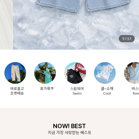
6
/
17
바로출고
휴가룩🌴
스윔웨어
쿨~소재
바스
조켓배송
Swim
Cool
Ite
NOW! BEST
지금 가장 사랑받는 베스트