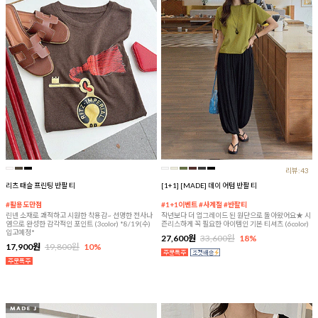
리뷰:43
리츠 태슬 프린팅 반팔 티
[1+1] [MADE] 데이 어텀 반팔 티
#활용도만점
#1+1이벤트 #사계절 #반팔티
린넨 소재로 쾌적하고 시원한 착용감~ 선명한 전사나
작년보다 더 업그레이드 된 원단으로 돌아왔어요★ 시
염으로 완성한 감각적인 포인트 (3color) *8/19(수)
즌리스하게 꼭 필요한 아이템인 기본 티셔츠 (6color)
입고예정*
27,600원
33,600원
18%
17,900원
19,800원
10%