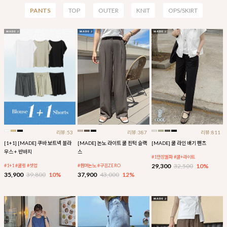
PANTS
TOP
OUTER
KNIT
OPS/SKIRT
리뷰:53
리뷰:387
리뷰:811
[1+1] [MADE] 쿠바 보트넥 블라
[MADE] 논노 라이트 쿨 핀턱 슬랙
[MADE] 쿨 라인 배기 팬츠
우스 + 반바지
스
#1만장돌파 #쿨+라이트
29,300
32,500
10%
#1+1 #쿨링 #셋업
#썸머논노 #구김ZERO
35,900
39,800
10%
37,900
43,000
12%