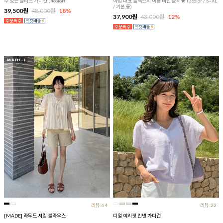
수 있는 플리츠 가디건 (4color)
아맘 대표 슬랙스의 여름 버전 출시★ (3color / S~XL
/ 기본,롱)
39,500원
48,000원
18%
37,900원
43,000원
12%
리뷰:64
리뷰:22
[MADE] 라무드 셔링 블라우스
디얼 여리핏 린넨 가디건