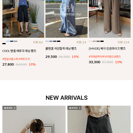
리뷰:83
리뷰:24
리뷰:214
쿨텐셀 사선절개 데님 팬츠
[MADE] 베이 린넨라이크 팬츠
COOL 텐셀 버뮤다 데님 팬츠
29,500
36,500
19%
#하체완벽커버 #여름인생팬츠
#텐셀 #쿨소재 #버뮤다 핏
33,300
37,000
10%
27,800
34,500
19%
NEW ARRIVALS