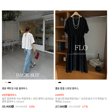
벤로 백트임 리본 블라우스
플로 텐셀 스트링 원피스
#반전블라우스
#88까지
앞은 깔끔하게, 뒤는 특별하게☆ 반전 매력이 살아있는
한 벌이면 충분하잖아요♡ 은은한 분위기가 매력을 더
썸머 블라우스 (3color)
해줘요 (2color)
35,900원
39,800원
10%
27,000원
32,500원
17%