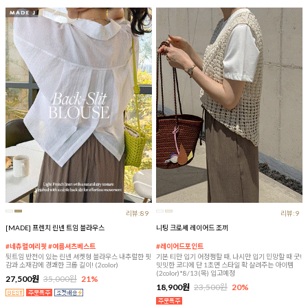
리뷰:89
리뷰:9
[MADE] 프렌치 린넨 트임 블라우스
니팅 크로셰 레이어드 조끼
#네츄럴여리핏 #여름셔츠베스트
#레이어드포인트
뒷트임 반전이 있는 린넨 셔켓형 블라우스 내추럴한 핏
기본 티만 입기 어정쩡할 때, 나시만 입기 민망할 때 굿!
감과 소재감에 경쾌한 크롭 길이! (2color)
밋밋한 코디에 단 1초면 스타일 확 살려주는 아이템
(2color)*8/13(목) 입고예정
27,500원
35,000원
21%
18,900원
23,500원
20%