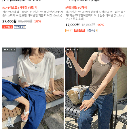
#1+1이벤트 #사계절 #반팔티
#냉감원단 #2타입
작년보다 더 업그레이드 된 원단으로 돌아왔어요★ 시
냉감 원단으로 피부에 닿을때 시원하고 부드러운 텍스
즌리스하게 꼭 필요한 아이템인 기본 티셔츠 (6color)
쳐! 지금부터 한여름까지 이너 필수 아이템 (3color /
M,L / 끈,민소매)
27,600원
33,600원
18%
17,000원
18,800원
10%