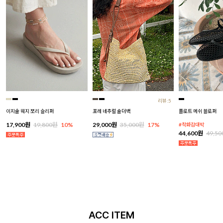
리뷰:5
이지솔 웨지 쪼리 슬리퍼
포레 네추럴 숄더백
플로트 메쉬 블로퍼
17,900원
19,800원
10%
29,000원
35,000원
17%
#착화감대박
44,600원
49,5
ACC ITEM