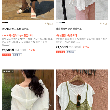
리뷰:14
리뷰:2
[MADE] 쿨 치즈 롱 스커트
엠마 플레어 린넨 블라우스
#88까지 #임부가능 #군살커버
#린넨함유 #링클프리
가볍고 시원한 "쿨치즈" 소재에 군살은 싹~커버해주
은은하게 퍼져 차르르 떨어지는 실루엣이 여성스러운
면서 어떤 코디에도 잘 어울리는 뉴 치즈 스커트
분위기+군살커버 (3color)
(2color)
21,500원
27,000원
20%
28,500원
34,500원
17%