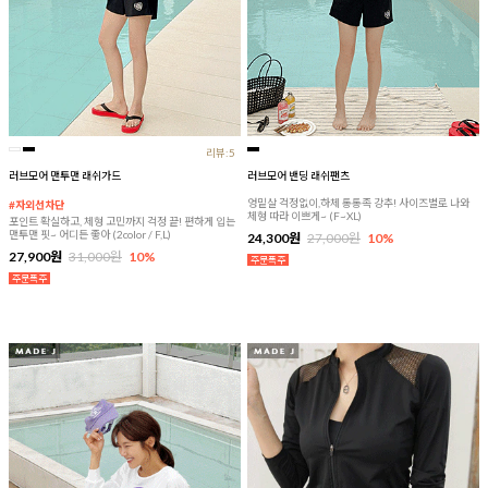
리뷰:5
러브모어 맨투맨 래쉬가드
러브모어 밴딩 래쉬팬츠
엉밑살 걱정없이,하체 통통족 강추! 사이즈별로 나와
#자외선차단
체형 따라 이쁘게~ (F~XL)
포인트 확실하고, 체형 고민까지 걱정 끝! 편하게 입는
맨투맨 핏~ 어디든 좋아 (2color / F,L)
24,300원
27,000원
10%
27,900원
31,000원
10%