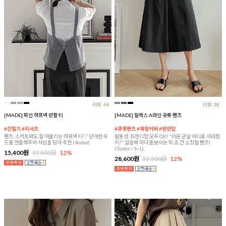
리뷰:44
리뷰:38
[MADE] 파인 하프넥 반팔 티
[MADE] 릴렉스 A라인 큐롯 팬츠
#간절기 #티셔츠
#큐롯팬츠 #체형커버 #편안함
팬츠, 스커트와도 잘 어울리는 하프넥 티♡ 단아한 무
활동성, 트렌디함 모두 OK! "미운 군살 어디로 사라졌
드를 연출해주어 사심을 담아 추천 (4color)
지?" 걸을때 마다 돋보이는 무.조.건 소장할 팬츠!
(3color / S~L)
15,400원
17,500원
12%
28,600원
32,500원
12%