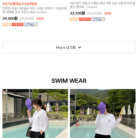
여리여리 가볍고 시원한 원단 여유 있는 착용감이라 활
#인기상품재입고 #요루원단
용도 좋아요~ (4color)
잔잔한 프릴 디테일로 사랑스러움 더하기♡ 데일리룩
과 여행룩 모두 추천드려요! (2color)
23,500원
28,500원
18%
29,000원
39,000원
26%
More (
1
/
18
)
SWIM WEAR