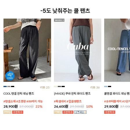
-5도 낮춰주는 쿨 팬츠
리뷰:25
리뷰:36
COOL 텐셀 핀턱 데님 팬츠
[MADE] 쿠바 핀턱 와이드 팬츠
쿨텐셀 와이드 데님 팬
#텐셀소재 #초경량 #88까지 가능
#폭염대비 #얼음땡팬츠
#숏부터롱까지 #3단
28,900원
37,000원
22%
26,600원
29,500원
10%
29,800원
37,0