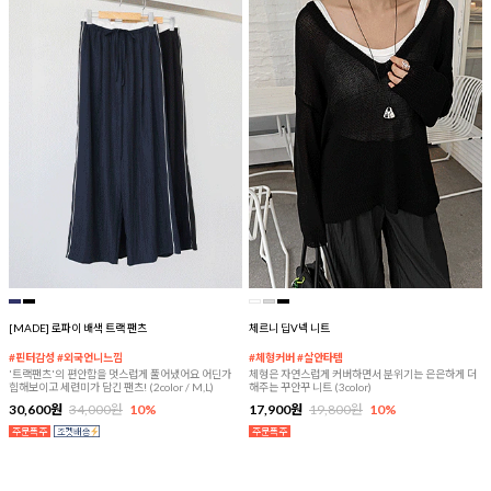
[MADE] 로파이 배색 트랙 팬츠
체르니 딥V넥 니트
#핀터감성 #외국언니느낌
#체형커버 #살안타템
'트랙팬츠'의 편안함을 멋스럽게 풀어냈어요 어딘가
체형은 자연스럽게 커버하면서 분위기는 은은하게 더
힙해보이고 세련미가 담긴 팬츠! (2color / M,L)
해주는 꾸안꾸 니트 (3color)
30,600원
34,000원
10%
17,900원
19,800원
10%