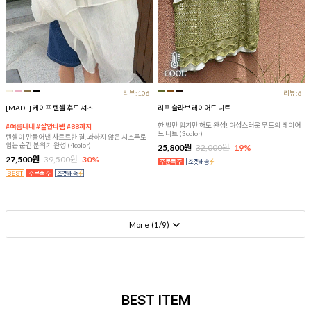
리뷰:106
리뷰:6
[MADE] 케이프 텐셀 후드 셔츠
리프 슬라브 레이어드 니트
한 벌만 입기만 해도 완성! 여성스러운 무드의 레이어
#여름내내 #살안타템 #88까지
드 니트 (3color)
텐셀이 만들어낸 차르르한 결, 과하지 않은 시스루로
입는 순간 분위기 완성 (4color)
25,800원
32,000원
19%
27,500원
39,500원
30%
More (
1
/
9
)
BEST ITEM