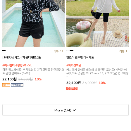
리뷰:69
리뷰:1
[JVERA] 시그니처 워터 팬츠 2탄
엔조이 맨투맨 래쉬가드
#이너팬티내장형 #S~XL
#자외선차단
더욱 업그레이드! 부담없는 길이감 고밀도 탄탄원단으
키치하게 귀여운 매력의 백 프린팅 포인트! 넉넉한 여
로 완전 편해요~ (S~XL)
유핏으로 군살은 쏙! (2color / F,L) *8/7(금) 입고예정
*
22,100원
24,500원
10%
32,400원
36,000원
10%
More (
1
/
4
)