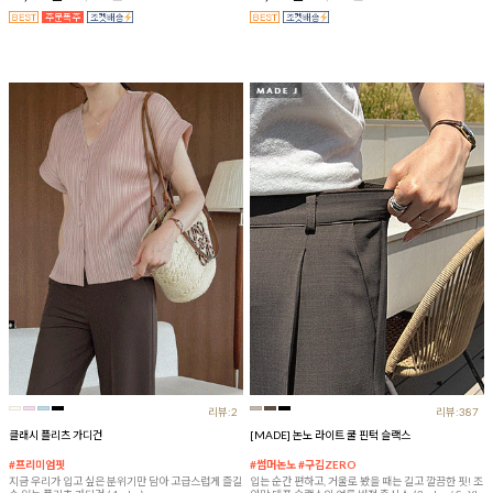
리뷰:2
리뷰:387
클래시 플리츠 가디건
[MADE] 논노 라이트 쿨 핀턱 슬랙스
#프리미엄핏
#썸머논노 #구김ZERO
지금 우리가 입고 싶은 분위기만 담아 고급스럽게 즐길
입는 순간 편하고, 거울로 봤을 때는 길고 깔끔한 핏! 조