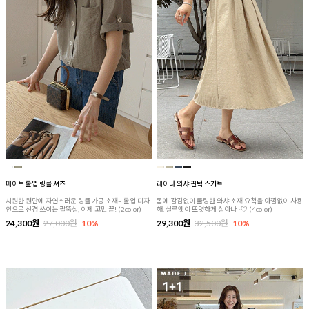
메이브 롤업 링클 셔츠
레이나 와샤 핀턱 스커트
시원한 원단에 자연스러운 링클 가공 소재~ 롤업 디자
몸에 감김없이 쿨링한 와샤 소재 요척을 아낌없이 사용
인으로 신경 쓰이는 팔뚝살, 이제 고민 끝! (2color)
해, 실루엣이 또렷하게 살아나~♡ (4color)
24,300원
27,000원
10%
29,300원
32,500원
10%