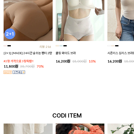
리뷰:216
[2+1] [MADE] 24시간 숨쉬는 팬티 2탄
쿨링 와이드 브라
시즌리스 심리스 브라
16,200원
18,000원
10%
16,200원
18,0
#2장 가격으로 3장득템!!
11,800원
38,700원
70%
CODI ITEM