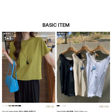
BASIC ITEM
리뷰:43
리뷰:478
[1+1] [MADE] 데이 어텀 반팔 티
[MADE] 에어쿨 나시 (2Type)