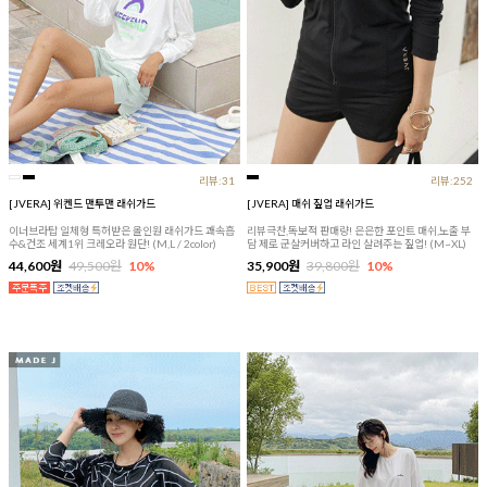
리뷰:31
리뷰:252
[JVERA] 위켄드 맨투맨 래쉬가드
[JVERA] 매쉬 짚업 래쉬가드
이너브라탑 일체형 특허받은 올인원 래쉬가드 쾌속흡
리뷰극찬,독보적 판매량! 은은한 포인트 매쉬,노출 부
수&건조 세계1위 크레오라 원단! (M,L / 2color)
담 제로 군살커버하고 라인 살려주는 짚업! (M~XL)
44,600원
49,500원
10%
35,900원
39,800원
10%