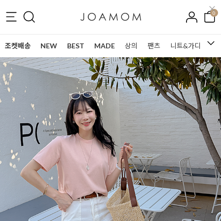
0
조켓배송
NEW
BEST
MADE
상의
팬츠
니트&가디건