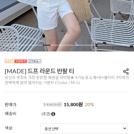
[MADE] 드프 라운드 반팔 티
당신의 옷장속 가장 든든한 에센셜 아이템★ 4기능성 소재+핏+퀄리티 3박자가
완벽하게 맞아 떨어지는 기본티 (7color / M~L)
19,800
원
15,800
원
20
%
판매가
배송비
(조건)
색상