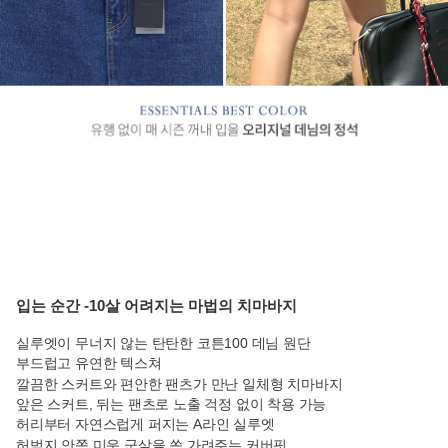
입는 순간 -10살 어려지는 마법의 치마바지
실루엣이 무너지 않는 탄탄한 코튼100 데님 원단
부드럽고 유연한 텍스쳐
깔끔한 스커트와 편안한 팬츠가 만난 일체형 치마바지
앞은 스커트, 뒤는 팬츠로 노출 걱정 없이 착용 가능
허리부터 자연스럽게 퍼지는 A라인 실루엣
허벅지 안쪽 미운 군살을 쏙 가려주는 커버핏