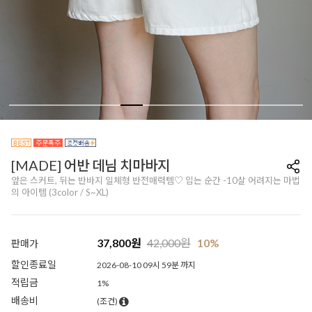
[MADE] 어반 데님 치마바지
앞은 스커트, 뒤는 반바지 일체형 반전매력템♡ 입는 순간 -10살 어려지는 마법
의 아이템 (3color / S~XL)
37,800
원
42,000
원
10%
판매가
할인종료일
2026-08-10 09시 59분 까지
적립금
1%
배송비
(조건)