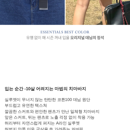
입는 순간 -10살 어려지는 마법의 치마바지
실루엣이 무너지 않는 탄탄한 코튼100 데님 원단
부드럽고 유연한 텍스쳐
깔끔한 스커트와 편안한 팬츠가 만난 일체형 치마바지
앞은 스커트, 뒤는 팬츠로 노출 걱정 없이 착용 가능
허리부터 자연스럽게 퍼지는 A라인 실루엣
허벅지 안쪽 미운 군살을 쏙 가려주는 커버핏