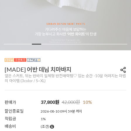
[MADE] 어반 데님 치마바지
앞은 스커트, 뒤는 반바지 일체형 반전매력템♡ 입는 순간 -10살 어려지는 마법
의 아이템 (3color / S~XL)
37,800
원
42,000
원
10%
판매가
할인종료일
2026-08-10 09시 59분 까지
적립금
1%
배송비
(조건)