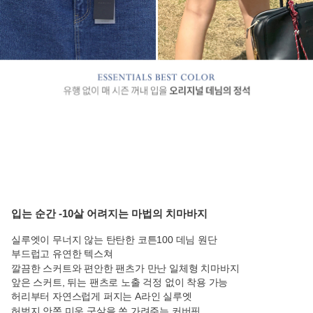
입는 순간 -10살 어려지는 마법의 치마바지
실루엣이 무너지 않는 탄탄한 코튼100 데님 원단
부드럽고 유연한 텍스쳐
깔끔한 스커트와 편안한 팬츠가 만난 일체형 치마바지
앞은 스커트, 뒤는 팬츠로 노출 걱정 없이 착용 가능
허리부터 자연스럽게 퍼지는 A라인 실루엣
허벅지 안쪽 미운 군살을 쏙 가려주는 커버핏