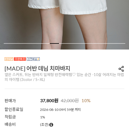
[MADE] 어반 데님 치마바지
앞은 스커트, 뒤는 반바지 일체형 반전매력템♡ 입는 순간 -10살 어려지는 마법
의 아이템 (3color / S~XL)
37,800
원
42,000
원
10%
판매가
할인종료일
2026-08-10 09시 59분 까지
적립금
1%
배송비
(조건)