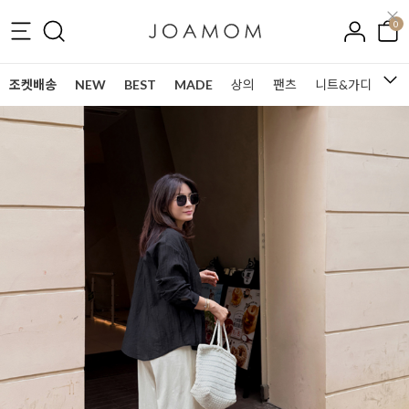
0
조켓배송
NEW
BEST
MADE
상의
팬츠
니트&가디건