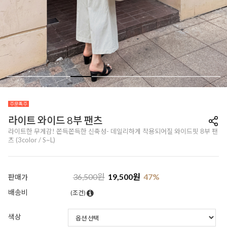
라이트 와이드 8부 팬츠
라이트한 무게감! 쫀득쫀득한 신축성- 데일리하게 착용되어질 와이드핏 8부 팬
츠 (3color / S~L)
36,500
원
19,500
원
47
%
판매가
배송비
(조건)
색상