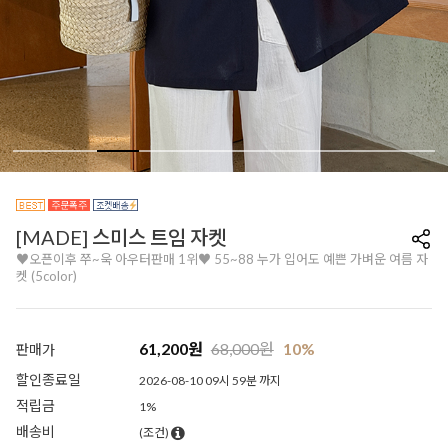
[MADE] 스미스 트임 자켓
♥오픈이후 쭈~욱 아우터판매 1위♥ 55~88 누가 입어도 예쁜 가벼운 여름 자
켓 (5color)
61,200
원
68,000
원
10%
판매가
할인종료일
2026-08-10 09시 59분 까지
적립금
1%
배송비
(조건)