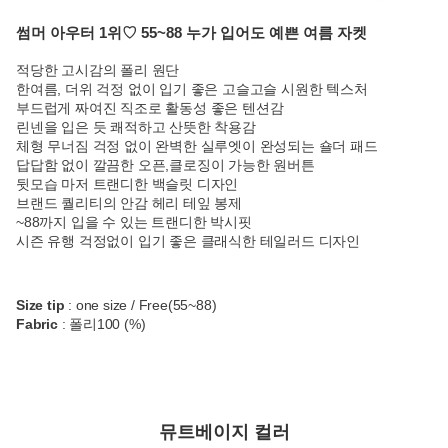
썸머 아우터 1위♡ 55~88 누가 입어도 예쁜 여름 자켓
적당한 고시감의 폴리 원단
한여름, 더위 걱정 없이 입기 좋은 고슬고슬 시원한 텍스처
부드럽게 짜여진 직조로 활동성 좋은 텐션감
린넨을 입은 듯 쾌적하고 산뜻한 착용감
체형 무너짐 걱정 없이 완벽한 실루엣이 완성되는 숄더 패드
답답함 없이 깔끔한 오픈,클로징이 가능한 원버튼
뒷모습 마저 트랜디한 백슬릿 디자인
브랜드 퀄리티의 안감 헤리 테잎 봉제
~88까지 입을 수 있는 트랜디한 박시핏
시즌 유행 걱정없이 입기 좋은 클래식한 테일러드 디자인
Size tip
: one size / Free(55~88)
Fabric
: 폴리100 (%)
뮤트베이지 컬러