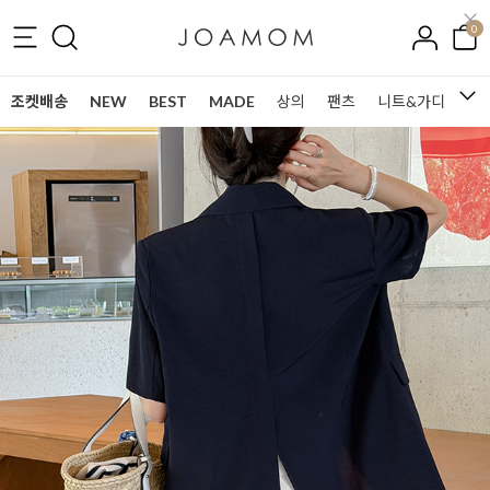
0
조켓배송
NEW
BEST
MADE
상의
팬츠
니트&가디건