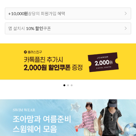
+10,000원
상당의 회원가입 혜택
앱 설치시
10% 할인
쿠폰