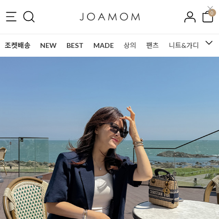
0
조켓배송
NEW
BEST
MADE
상의
팬츠
니트&가디건