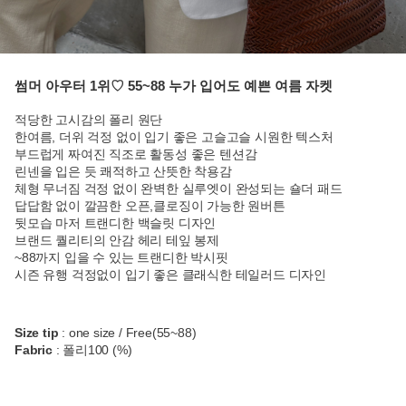
썸머 아우터 1위♡ 55~88 누가 입어도 예쁜 여름 자켓
적당한 고시감의 폴리 원단
한여름, 더위 걱정 없이 입기 좋은 고슬고슬 시원한 텍스처
부드럽게 짜여진 직조로 활동성 좋은 텐션감
린넨을 입은 듯 쾌적하고 산뜻한 착용감
체형 무너짐 걱정 없이 완벽한 실루엣이 완성되는 숄더 패드
답답함 없이 깔끔한 오픈,클로징이 가능한 원버튼
뒷모습 마저 트랜디한 백슬릿 디자인
브랜드 퀄리티의 안감 헤리 테잎 봉제
~88까지 입을 수 있는 트랜디한 박시핏
시즌 유행 걱정없이 입기 좋은 클래식한 테일러드 디자인
Size tip
: one size / Free(55~88)
Fabric
: 폴리100 (%)