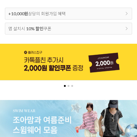
+10,000원
상당의 회원가입 혜택
앱 설치시
10% 할인
쿠폰