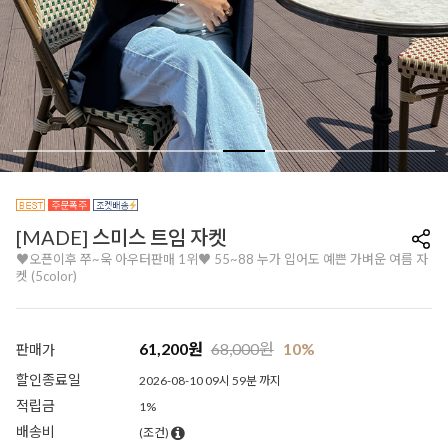
[MADE] 스미스 트임 자켓
♥오픈이후 쭈~욱 아우터판매 1위♥ 55~88 누가 입어도 예쁜 가벼운 여름 자
켓 (5color)
61,200
원
68,000
원
10%
판매가
할인종료일
2026-08-10 09시 59분 까지
적립금
1%
배송비
(조건)