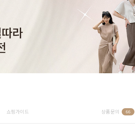
쇼핑가이드
상품문의
66