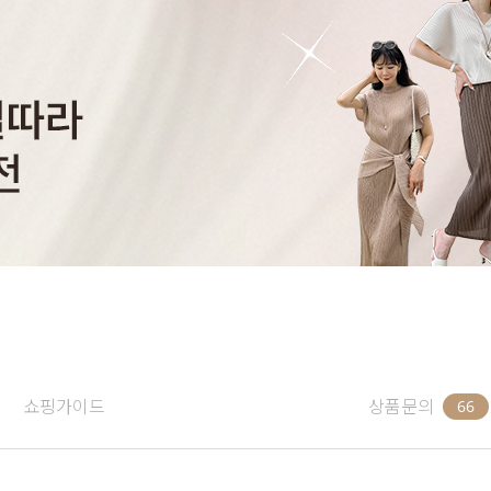
쇼핑가이드
상품문의
66