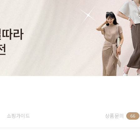
쇼핑가이드
상품문의
66