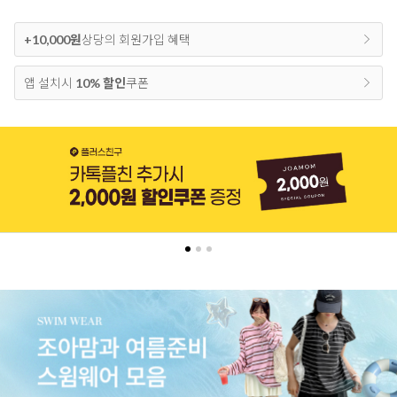
+10,000원
상당의 회원가입 혜택
앱 설치시
10% 할인
쿠폰