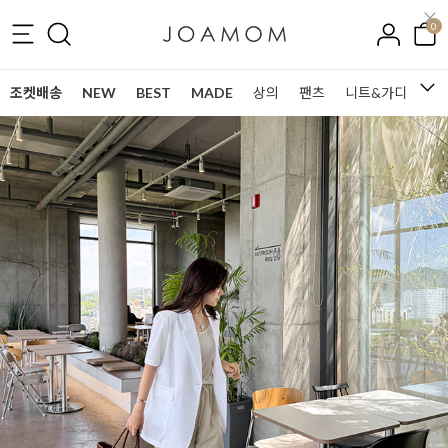
0
조켓배송
NEW
BEST
MADE
상의
팬츠
니트&가디건