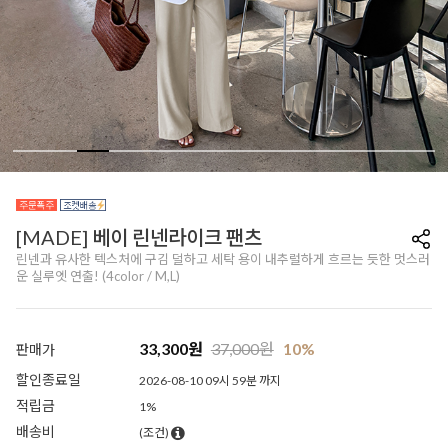
[MADE] 베이 린넨라이크 팬츠
린넨과 유사한 텍스처에 구김 덜하고 세탁 용이 내추럴하게 흐르는 듯한 멋스러
운 실루엣 연출! (4color / M,L)
33,300
원
37,000
원
10%
판매가
할인종료일
2026-08-10 09시 59분 까지
적립금
1%
배송비
(조건)