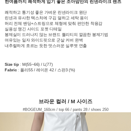
한여름까지 쾌적하게 입기 좋은 조아맘만의 린넨라이크 팬츠
쾌적하고 통기성 좋은 가벼운 린넨라이크 원단
린넨과 유사한 텍스처에 구김 덜하고 세탁 용이
허리 전체 밴딩+스트링으로 체형에 맞춰 편안한 착용감
실용성 챙긴 사이드 포켓 디테일
봉제실이 드러나지 않는 브랜드 퀄리티의 깔끔한 봉제기법
여유있는 일자 와이드핏으로 군살 커버 완벽
내추럴하게 흐르는 듯한 멋스러운 실루엣 연출
Size tip
: M(55~66) / L(77)
Fabric
: 폴리55 / 레이온 42 / 스판3 (%)
브라운 컬러 / M 사이즈
#BOGEUM_160cm / top 66 / pants 28 / shoes 250