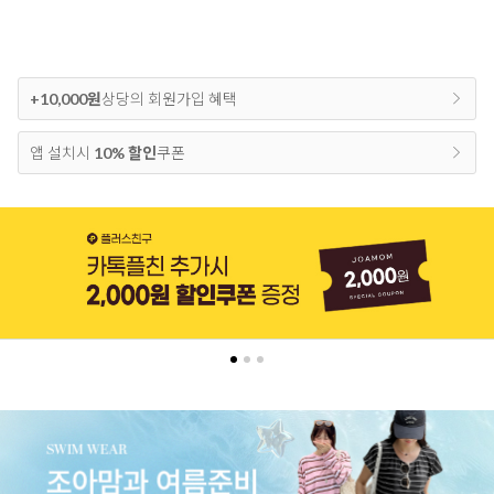
+10,000원
상당의 회원가입 혜택
앱 설치시
10% 할인
쿠폰