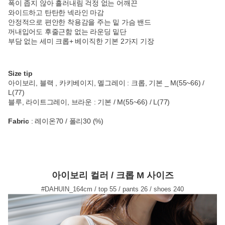
폭이 좁지 않아 흘러내림 걱정 없는 어깨끈
와이드하고 탄탄한 넥라인 마감
안정적으로 편안한 착용감을 주는 밑 가슴 밴드
꺼내입어도 후줄근함 없는 라운딩 밑단
부담 없는 세미 크롭+ 베이직한 기본 2가지 기장
Size tip
아이보리, 블랙 , 카키베이지, 멜그레이 : 크롭, 기본 _
M(55~66) /
L(77)
블루, 라이트그레이, 브라운 : 기본 / M(55~66) / L(77)
Fabric
: 레이온70 / 폴리30 (%)
아이보리 컬러 / 크롭 M 사이즈
#DAHUIN_164cm / top 55 / pants 26 / shoes 240