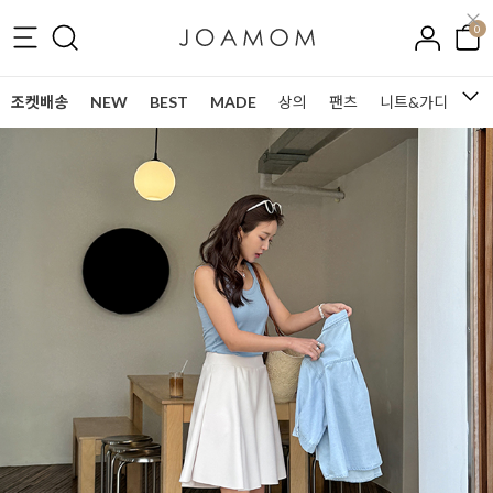
0
조켓배송
NEW
BEST
MADE
상의
팬츠
니트&가디건