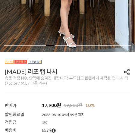
[MADE] 라포 캡 나시
속옷 걱정 NO, 안쪽에 숨겨진 내장패드! 부드럽고 쫀쫀하게 제작된 캡 나시 티
(7color / M,L / 크롭,기본)
17,900
원
19,800
원
10%
판매가
할인종료일
2026-08-10 09시 59분 까지
적립금
1%
배송비
(조건)