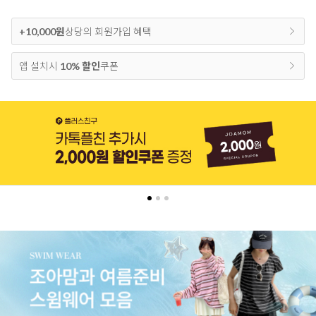
+10,000원
상당의 회원가입 혜택
앱 설치시
10% 할인
쿠폰