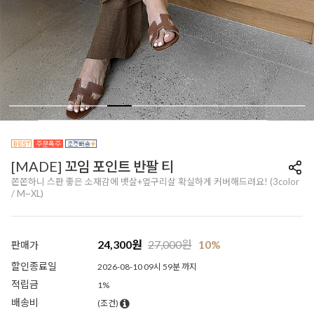
[MADE] 꼬임 포인트 반팔 티
쫀쫀하니 스판 좋은 소재감에 뱃살+옆구리살 확실하게 커버해드려요! (3color
/ M~XL)
24,300
원
27,000
원
10%
판매가
할인종료일
2026-08-10 09시 59분 까지
적립금
1%
배송비
(조건)