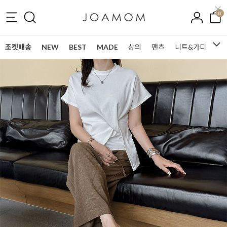
0
조켓배송
NEW
BEST
MADE
상의
팬츠
니트&가디건