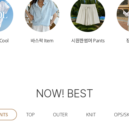
Cool
바스락 Item
시원한썸머 Pants
NOW! BEST
NTS
TOP
OUTER
KNIT
OPS/SK