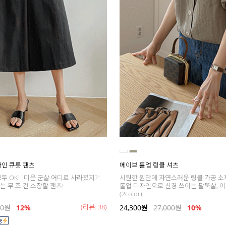
A라인 큐롯 팬츠
메이브 롤업 링클 셔츠
두 OK! "미운 군살 어디로 사라졌지?"
시원한 원단에 자연스러운 링클 가공 소
 무.조.건 소장할 팬츠!
롤업 디자인으로 신경 쓰이는 팔뚝살, 이
(2color)
(리뷰: 38)
00
원
12%
24,300
원
27,000
원
10%