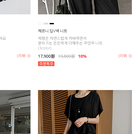
체르니 딥V넥 니트
어요
체형은 자연스럽게 커버하면서
분위기는 은은하게 더해주는 꾸안꾸 니트
(3color)
(리뷰: 0)
(리뷰: 0)
17,900
원
19,800
원
10%