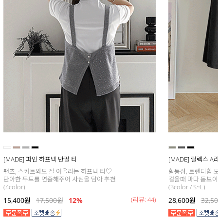
[MADE] 파인 하프넥 반팔 티
[MADE] 릴렉스 
팬츠, 스커트와도 잘 어울리는 하프넥 티♡
활동성, 트렌디함 모
단아한 무드를 연출해주어 사심을 담아 추천
걸을때 마다 돋보이는
(4color)
(3color / S~L)
(리뷰: 44)
15,400
원
17,500
원
12%
28,600
원
32,5