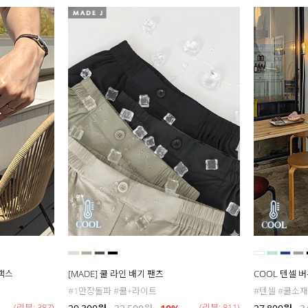
슬랙스
[MADE] 쿨 라인 배기 팬츠
COOL 텐셀 
#1만장돌파 #쿨+라이트
#텐셀 #쿨소재
(리뷰: 387)
(리뷰: 811)