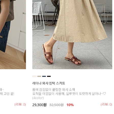
레이나 와샤 핀턱 스커트
재~
몸에 감김없이 쿨링한 와샤 소재
제 고민 끝!
요척을 아낌없이 사용해, 실루엣이 또렷하게 살아나~♡
(4color)
(리뷰: 0)
(리뷰: 0)
29,300
원
32,500
원
10%