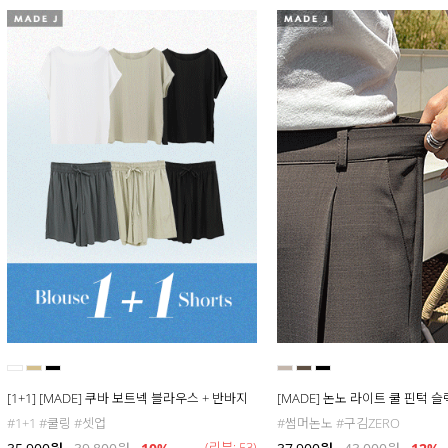
[1+1] [MADE] 쿠바 보트넥 블라우스 + 반바지
[MADE] 논노 라이트 쿨 핀턱 
#1+1 #쿨링 #셋업
#썸머논노 #구김ZERO
(리뷰: 53)