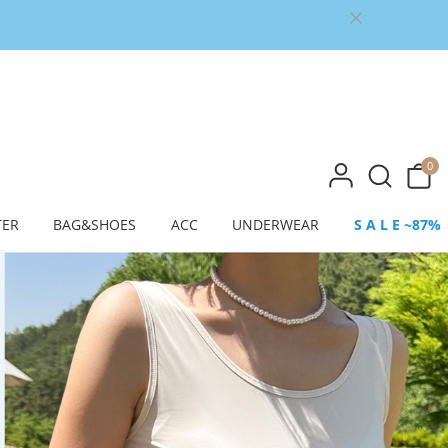
0
TER
BAG&SHOES
ACC
UNDERWEAR
S A L E ~87%