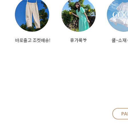
바로출고 조켓배송!
휴가룩🌴
쿨~소재 
PA