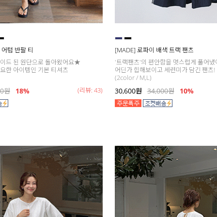
데이 어텀 반팔 티
[MADE] 로파이 배색 트랙 팬츠
레이드 된 원단으로 돌아왔어요★
'트랙팬츠'의 편안함을 멋스럽게 풀어냈
요한 아이템인 기본 티셔츠
어딘가 힙해보이고 세련미가 담긴 팬츠!
(2color / M,L)
(리뷰: 43)
00
원
18
%
30,600
원
34,000
원
10%