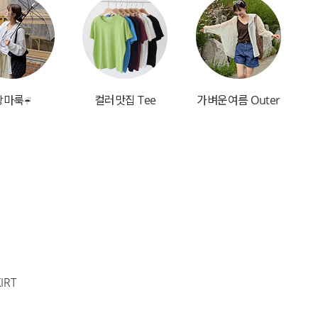
장마룩☔
컬러맛집 Tee
가벼운여름 Outer
IRT