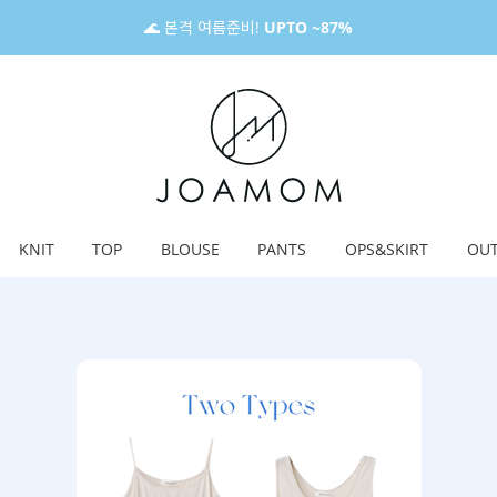
🌊 본격 여름준비!
UPTO ~87%
KNIT
TOP
BLOUSE
PANTS
OPS&SKIRT
OU