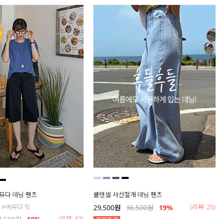
버뮤다 데님 팬츠
쿨텐셀 사선절개 데님 팬츠
 #버뮤다 핏
(리뷰: 25)
29,500
원
36,500
원
19
%
(리뷰: 83)