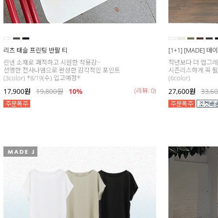
리츠 태슬 프린팅 반팔 티
[1+1] [MADE] 
린넨 소재로 쾌적하고 시원한 착용감~
작년보다 더 업그
선명한 전사나염으로 완성한 감각적인 포인트
시즌리스하게 꼭 필
(3color) *8/19(수) 입고예정*
(6color)
(리뷰: 0)
17,900
원
19,800
원
10%
27,600
원
33,6