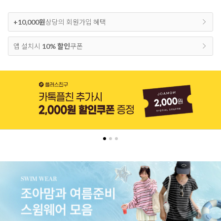
+10,000원
상당의 회원가입 혜택
앱 설치시
10% 할인
쿠폰