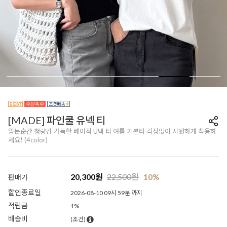
[MADE] 파인쿨 유넥 티
입는순간 청량감 가득한 베이직 U넥 티 여름 기본티 걱정없이 시원하게 착용하
세요! (4color)
20,300
원
22,500
원
10%
판매가
할인종료일
2026-08-10 09시 59분 까지
적립금
1%
배송비
(조건)